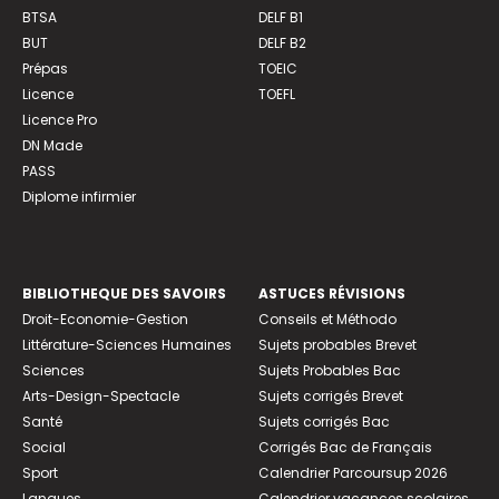
BTSA
DELF B1
BUT
DELF B2
Prépas
TOEIC
Licence
TOEFL
Licence Pro
DN Made
PASS
Diplome infirmier
BIBLIOTHEQUE DES SAVOIRS
ASTUCES RÉVISIONS
Droit-Economie-Gestion
Conseils et Méthodo
Littérature-Sciences Humaines
Sujets probables Brevet
Sciences
Sujets Probables Bac
Arts-Design-Spectacle
Sujets corrigés Brevet
Santé
Sujets corrigés Bac
Social
Corrigés Bac de Français
Sport
Calendrier Parcoursup 2026
Langues
Calendrier vacances scolaires