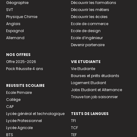
Géographie
Découvrir les formations
SVT
Découvrir les métiers
Physique Chimie
Découvrir les écoles
Anglais
Ecole de commerce
Espagnol
Ecole de design
Allemand
Ecole d’ingénieur
Devenir partenaire
NOS OFFRES
Offre 2025-2026
VIE ETUDIANTE
Pack Réussite 4 ans
Vie Etudiante
Bourses et prêts étudiants
Logement Etudiant
REUSSITE SCOLAIRE
Jobs Etudiant et Alternance
Ecole Primaire
Trouve ton job saisonnier
Collège
CAP
Lycée général et technologique
TESTS DE LANGUES
Lycée Professionnel
TFI
Lycée Agricole
TCF
BTS
TEF