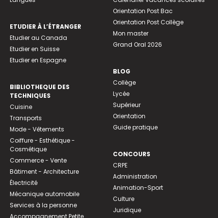
Orientation Post Bac
Orientation Post Collège
ETUDIER À L’ÉTRANGER
Mon master
Etudier au Canada
Grand Oral 2026
Etudier en Suisse
Etudier en Espagne
BLOG
Collège
BIBLIOTHEQUE DES
Lycée
TECHNIQUES
Supérieur
Cuisine
Orientation
Transports
Guide pratique
Mode - Vêtements
Coiffure - Esthétique -
Cosmétique
CONCOURS
Commerce - Vente
CRPE
Bâtiment - Architecture
Administration
Électricité
Animation-Sport
Mécanique automobile
Culture
Services à la personne
Juridique
Accompagnement Petite