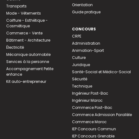
Orientation
Transports
Guide pratique
Mode - Vêtements
Coiffure - Esthétique -
Cosmétique
CONCOURS
Commerce - Vente
CRPE
Bâtiment - Architecture
Administration
Électricité
Animation-Sport
Mécanique automobile
Culture
Services à la personne
Juridique
Accompagnement Petite
Santé-Social et Médico-Social
enfance
Sécurité
Kit auto-entrepreneur
Technique
Ingénieur Post-Bac
Ingénieur Maroc
Commerce Post-Bac
Commerce Admission Parallèle
Commerce Maroc
IEP Concours Commun
IEP Concours Grenoble