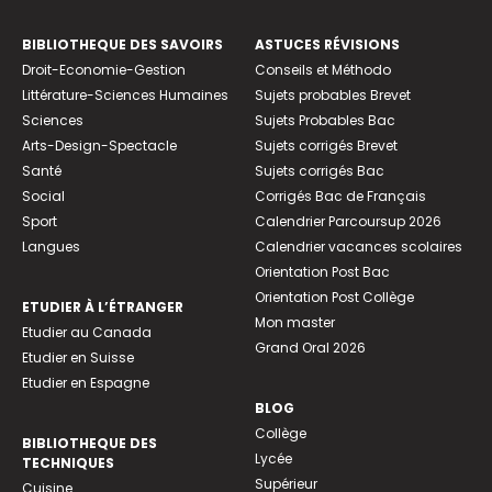
BIBLIOTHEQUE DES SAVOIRS
ASTUCES RÉVISIONS
Droit-Economie-Gestion
Conseils et Méthodo
Littérature-Sciences Humaines
Sujets probables Brevet
Sciences
Sujets Probables Bac
Arts-Design-Spectacle
Sujets corrigés Brevet
Santé
Sujets corrigés Bac
Social
Corrigés Bac de Français
Sport
Calendrier Parcoursup 2026
Langues
Calendrier vacances scolaires
Orientation Post Bac
Orientation Post Collège
ETUDIER À L’ÉTRANGER
Mon master
Etudier au Canada
Grand Oral 2026
Etudier en Suisse
Etudier en Espagne
BLOG
Collège
BIBLIOTHEQUE DES
Lycée
TECHNIQUES
Supérieur
Cuisine