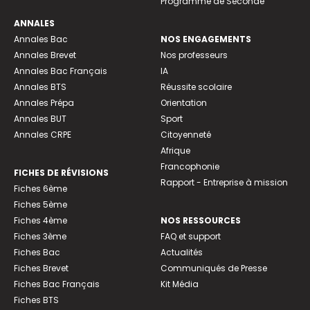
Programme de Seconde
ANNALES
Annales Bac
NOS ENGAGEMENTS
Annales Brevet
Nos professeurs
Annales Bac Français
IA
Annales BTS
Réussite scolaire
Annales Prépa
Orientation
Annales BUT
Sport
Annales CRPE
Citoyenneté
Afrique
Francophonie
FICHES DE RÉVISIONS
Rapport - Entreprise à mission
Fiches 6ème
Fiches 5ème
Fiches 4ème
NOS RESSOURCES
Fiches 3ème
FAQ et support
Fiches Bac
Actualités
Fiches Brevet
Communiqués de Presse
Fiches Bac Français
Kit Média
Fiches BTS