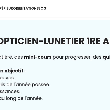
PÉRIEUR
ORIENTATION
BLOG
OPTICIEN-LUNETIER 1RE 
tière, des
mini-cours
pour progresser, des
qu
n objectif :
reuves.
uis de l'année passée.
issances.
 au long de l'année.