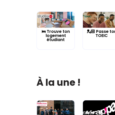
🛌 Trouve ton
💂🏻 Passe to
logement
TOEIC
étudiant
À la une !