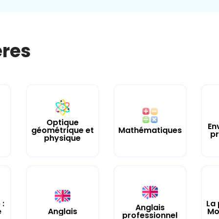
ères
Optique
En
Mathématiques
géométrique et
pr
physique
 :
La 
Anglais
e
Anglais
Mo
professionnel