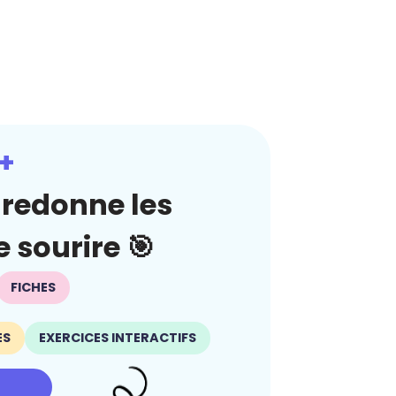
+
redonne les
 sourire 🎯
FICHES
ES
EXERCICES INTERACTIFS