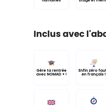
humaines
stage et mém.
Inclus avec l'a
Gère ta rentrée
Enfin zéro fau
avec NOMAD + !
en français !