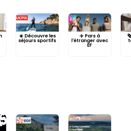
n
☀️ Découvre les
✈️ Pars à

séjours sportifs
l'étranger avec
t
EF