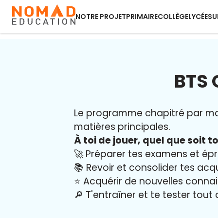
NOTRE PROJET
PRIMAIRE
COLLÈGE
LYCÉE
SU
BTS 
Le programme chapitré par ma
matières principales.
À toi de jouer, quel que soit to
🚀 Préparer tes examens et ép
📚 Revoir et consolider tes acq
⭐️ Acquérir de nouvelles conna
🔎 T'entraîner et te tester tout