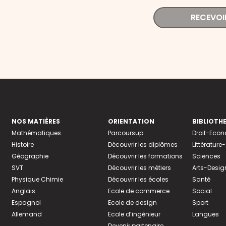
RECEVOI
NOS MATIÈRES
ORIENTATION
BIBLIOTH
Mathématiques
Parcoursup
Droit-Eco
Histoire
Découvrir les diplômes
Littératur
Géographie
Découvrir les formations
Sciences
SVT
Découvrir les métiers
Arts-Desig
Physique Chimie
Découvrir les écoles
Santé
Anglais
Ecole de commerce
Social
Espagnol
Ecole de design
Sport
Allemand
Ecole d’ingénieur
Langues
Devenir partenaire