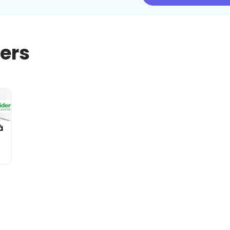
iers
à