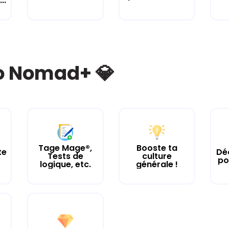
..
bo Nomad+ 💎
Tage Mage®,
Booste ta
te
Dé
Tests de
culture
po
logique, etc.
générale !