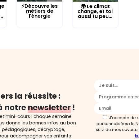
ge
⚡Découvre les
🌍 Le climat
métiers de
change, et toi
..
l'énergie
aussi tu peu...
Je suis...
ers la réussite :
Programme en c
à notre
newsletter
!
 et mini-cours : chaque semaine
J'accepte de 
ous donne les bonnes infos au bon
personnalisées de N
s pédagogiques, décryptage,
suivi de mes ouverture
En
és pour accompagner vos enfants