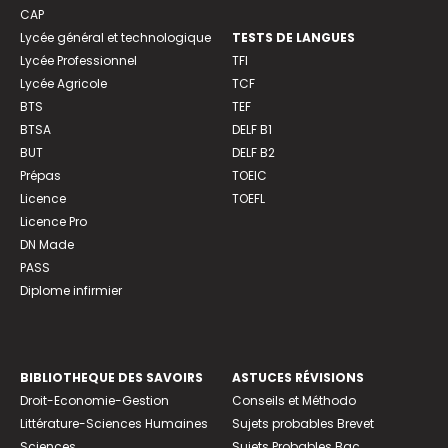
CAP
Lycée général et technologique
TESTS DE LANGUES
Lycée Professionnel
TFI
Lycée Agricole
TCF
BTS
TEF
BTSA
DELF B1
BUT
DELF B2
Prépas
TOEIC
Licence
TOEFL
Licence Pro
DN Made
PASS
Diplome infirmier
BIBLIOTHEQUE DES SAVOIRS
ASTUCES RÉVISIONS
Droit-Economie-Gestion
Conseils et Méthodo
Littérature-Sciences Humaines
Sujets probables Brevet
Sciences
Sujets Probables Bac