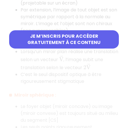
(projetable sur un écran)
Par extension, l’image de tout objet est son
symétrique par rapport à la normale au
miroir. L’image et l’objet sont non chiraux
(non superposables)
JE M’INSCRIS POUR ACCÉDER
Quand le miroir est incliné d’un angle
, son
α
GRATUITEMENT À CE CONTENU
image l’est d’un angle
2
α
Lorsqu’un miroir plan réalise une translation
V
→
selon un vecteur
, l’image subit une
2
V
→
translation selon le vecteur
C’est le seul dispositif optique à être
rigoureusement stigmatique
Miroir sphérique :
Le foyer objet (miroir concave) ou image
(miroir convexe) est toujours situé au milieu
du segment [CS]
Les seuls points rigoureusement