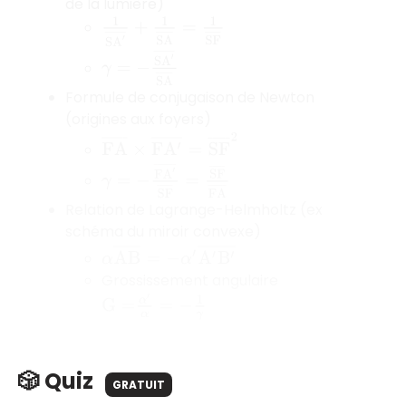
de la lumière)
1
S
A
′
¯
+
1
S
A
¯
=
1
S
F
¯
γ
=
−
S
A
′
¯
S
A
¯
Formule de conjugaison de Newton
(origines aux foyers)
F
A
¯
×
F
A
′
¯
=
S
F
¯
2
γ
=
−
F
A
′
¯
S
F
¯
=
S
F
¯
F
A
¯
Relation de Lagrange-Helmholtz (ex
schéma du miroir convexe)
α
A
B
¯
=
−
α
′
A
′
B
′
¯
Grossissement angulaire
G
=
α
′
α
=
−
1
γ
🎲 Quiz
GRATUIT