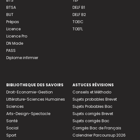
BTS
TEF
BTSA
DELF B1
BUT
DELF B2
Prépas
TOEIC
Licence
TOEFL
Licence Pro
DN Made
PASS
Diplome infirmier
BIBLIOTHEQUE DES SAVOIRS
ASTUCES RÉVISIONS
Droit-Economie-Gestion
Conseils et Méthodo
Littérature-Sciences Humaines
Sujets probables Brevet
Sciences
Sujets Probables Bac
Arts-Design-Spectacle
Sujets corrigés Brevet
Santé
Sujets corrigés Bac
Social
Corrigés Bac de Français
Sport
Calendrier Parcoursup 2026