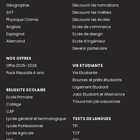
Géographie
Découvrir les formations
SVT
Découvrir les métiers
Physique Chimie
Découvrir les écoles
Anglais
Ecole de commerce
Espagnol
Ecole de design
Allemand
Ecole d’ingénieur
Devenir partenaire
NOS OFFRES
Offre 2025-2026
VIE ETUDIANTE
Pack Réussite 4 ans
Vie Etudiante
Bourses et prêts étudiants
Logement Etudiant
REUSSITE SCOLAIRE
Jobs Etudiant et Alternance
Ecole Primaire
Trouve ton job saisonnier
Collège
CAP
Lycée général et technologique
TESTS DE LANGUES
Lycée Professionnel
TFI
Lycée Agricole
TCF