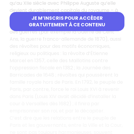
qu’au XIIe siècle avec Philippe Auguste qu’elle
devient durablement capitale du royaume – à
l’exception des périodes de troubles…
JE M’INSCRIS POUR ACCÉDER
Or, Paris a connu plusieurs périodes de troubles :
GRATUITEMENT À CE CONTENU
des guerres (par exemple la Guerre de Cent
Ans, la guerre franco-allemande de 1870), aussi
des révoltes pour des motifs économiques,
religieux ou politiques : la révolte d’Étienne
Marcel en 1357, celle des Maillotins contre
l’oppression fiscale en 1382 ; la Journée des
Barricades de 1648 ; révoltes qui poussèrent la
famille royale hors de Paris. En 1792, le peuple de
Paris, par contre, force le roi Louis XVI à revenir
dans Paris (Louis XIV avait décidé d’installer la
cour à Versailles dès 1682) ; il finira par
emprisonner son roi, et par le décapiter.
C’est dire que les relations entre le peuple de
Paris et les gouvernants, entre la Ville et la Cour,
ne sont pas toujours harmonieuses, souvent