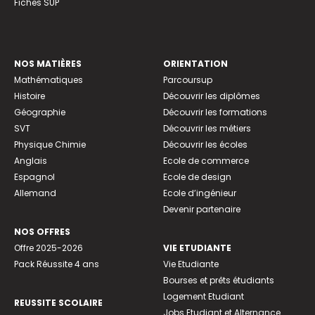
Fiches SUP
NOS MATIÈRES
ORIENTATION
Mathématiques
Parcoursup
Histoire
Découvrir les diplômes
Géographie
Découvrir les formations
SVT
Découvrir les métiers
Physique Chimie
Découvrir les écoles
Anglais
Ecole de commerce
Espagnol
Ecole de design
Allemand
Ecole d’ingénieur
Devenir partenaire
NOS OFFRES
Offre 2025-2026
VIE ETUDIANTE
Pack Réussite 4 ans
Vie Etudiante
Bourses et prêts étudiants
Logement Etudiant
REUSSITE SCOLAIRE
Jobs Etudiant et Alternance