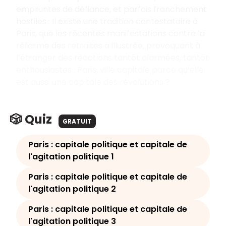
empruntes de défiance, et parfois franchement
hostiles : Il existe une tradition contestataire à
Paris, que les récentes manifestations contre la
réforme des retraites a illustrée, provoquant à
l’étranger des réactions tantôt alarmées, tantôt
enthousiastes : Paris, ville capitale parce qu’elle
est aussi une capitale des révolutions ?
🎲 Quiz
GRATUIT
Paris : capitale politique et capitale de
l'agitation politique 1
Paris : capitale politique et capitale de
l'agitation politique 2
Paris : capitale politique et capitale de
l'agitation politique 3