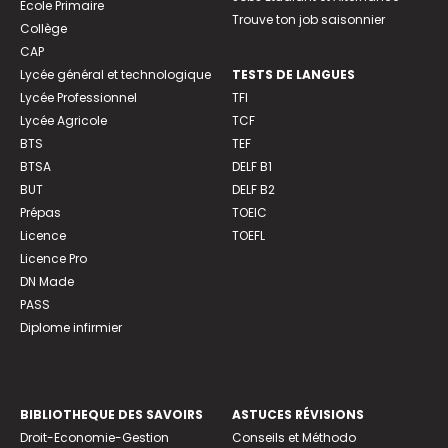
Ecole Primaire
Trouve ton job saisonnier
Collège
CAP
Lycée général et technologique
TESTS DE LANGUES
Lycée Professionnel
TFI
Lycée Agricole
TCF
BTS
TEF
BTSA
DELF B1
BUT
DELF B2
Prépas
TOEIC
Licence
TOEFL
Licence Pro
DN Made
PASS
Diplome infirmier
BIBLIOTHEQUE DES SAVOIRS
ASTUCES RÉVISIONS
Droit-Economie-Gestion
Conseils et Méthodo