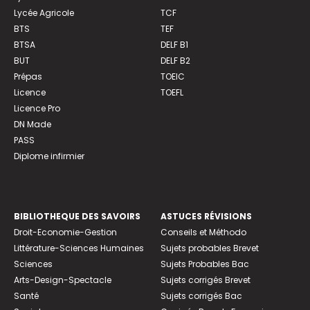
Lycée Agricole
TCF
BTS
TEF
BTSA
DELF B1
BUT
DELF B2
Prépas
TOEIC
Licence
TOEFL
Licence Pro
DN Made
PASS
Diplome infirmier
BIBLIOTHEQUE DES SAVOIRS
ASTUCES RÉVISIONS
Droit-Economie-Gestion
Conseils et Méthodo
Littérature-Sciences Humaines
Sujets probables Brevet
Sciences
Sujets Probables Bac
Arts-Design-Spectacle
Sujets corrigés Brevet
Santé
Sujets corrigés Bac