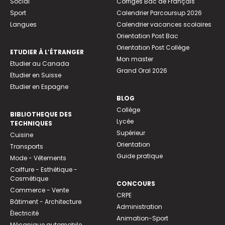
Social
Corrigés Bac de Français
Sport
Calendrier Parcoursup 2026
Langues
Calendrier vacances scolaires
Orientation Post Bac
Orientation Post Collège
ETUDIER À L’ÉTRANGER
Mon master
Etudier au Canada
Grand Oral 2026
Etudier en Suisse
Etudier en Espagne
BLOG
Collège
BIBLIOTHEQUE DES
Lycée
TECHNIQUES
Supérieur
Cuisine
Orientation
Transports
Guide pratique
Mode - Vêtements
Coiffure - Esthétique -
Cosmétique
CONCOURS
Commerce - Vente
CRPE
Bâtiment - Architecture
Administration
Électricité
Animation-Sport
Mécanique automobile