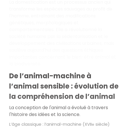
La domestication est un processus ancien qui
transforme les espèces sauvages au profit de
l'homme, entraînant des modifications
génétiques, morphologiques et
comportementales. Elle a révolutionné la
société humaine par la sédentarisation et le
développement des civilisations urbaines, mais
soulève aujourd'hui des questions éthiques
importantes concernant le bien-être animal et
la biodiversité.
De l’animal-machine à
l’animal sensible : évolution de
la compréhension de l’animal
La conception de l'animal a évolué à travers
l'histoire des idées et la science.
L’âge classique : l’animal-machine (XVII
siècle)
e