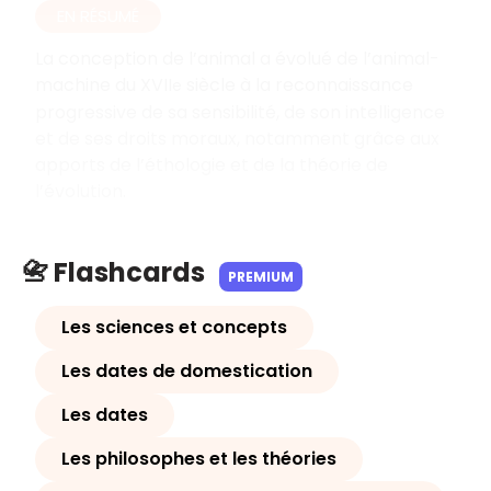
EN RÉSUMÉ
La conception de l’animal a évolué de l’animal-
machine du XVII
siècle à la reconnaissance
e
progressive de sa sensibilité, de son intelligence
et de ses droits moraux, notamment grâce aux
apports de l’éthologie et de la théorie de
l’évolution.
📇 Flashcards
PREMIUM
Les sciences et concepts
Les dates de domestication
Les dates
Les philosophes et les théories