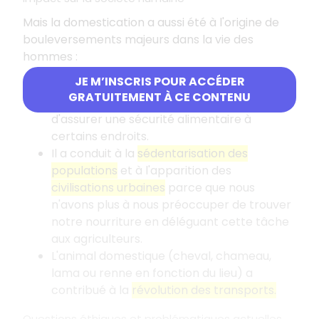
Mais la domestication a aussi été à l'origine de
bouleversements majeurs dans la vie des
hommes :
JE M’INSCRIS POUR ACCÉDER
L'
élevage
a permis d'accroître la part des
GRATUITEMENT À CE CONTENU
protéines animales dans l'alimentation et
d'assurer une sécurité alimentaire à
certains endroits.
Il a conduit à la
sédentarisation des
populations
et à l'apparition des
civilisations urbaines
parce que nous
n'avons plus à nous préoccuper de trouver
notre nourriture en déléguant cette tâche
aux agriculteurs.
L'animal domestique (cheval, chameau,
lama ou renne en fonction du lieu) a
contribué à la
révolution des transports.
Questions éthiques et problématiques actuelles