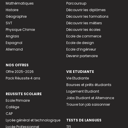
Mathématiques
Parcoursup
Histoire
Découvrir les diplômes
Géographie
Découvrir les formations
SVT
Découvrir les métiers
Physique Chimie
Découvrir les écoles
Anglais
Ecole de commerce
Espagnol
Ecole de design
Allemand
Ecole d’ingénieur
Devenir partenaire
NOS OFFRES
Offre 2025-2026
VIE ETUDIANTE
Pack Réussite 4 ans
Vie Etudiante
Bourses et prêts étudiants
Logement Etudiant
REUSSITE SCOLAIRE
Jobs Etudiant et Alternance
Ecole Primaire
Trouve ton job saisonnier
Collège
CAP
Lycée général et technologique
TESTS DE LANGUES
Lycée Professionnel
TFI