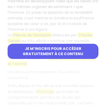
machine en développant l’idée que les bêtes ont
les «
mêmes organes de sentiment » que
l’homme. Or poser la question de la sensibilité
animale, c’est mettre en lumière la souffrance
possible de celui-ci et, par là, la cruauté de
l’homme à son égard.
La
théorie de l’évolution
élaborée par
Charles
Darwin
au XIX
siècle constitue une nouvelle
e
étape dans ce sens : l’opposition entre l’homme
JE M’INSCRIS POUR ACCÉDER
pensant et l’animal-machine est dépassée,
GRATUITEMENT À CE CONTENU
l’évolution établit une
continuité entre l’homme
et l’animal
.
Les découvertes modernes (XX
siècle à
e
aujourd’hui)
Enfin, depuis le XX
siècle une nouvelle science
e
se développe, l’
éthologie
, qui étudie les
comportements animaux et révèle des
capacités qu’on ne soupçonnait pas : certains