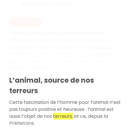
touchée par l’homme
EN RÉSUMÉ
L'animal occupe une place centrale dans
l’imaginaire humain à travers l’art, la religion et
la littérature. Cette fascination s’explique par
l’altérité de l’animal, sa fonction de projection
pour l’homme et son rôle de symbole de la
nature authentique.
L’animal, source de nos
terreurs
Cette fascination de l’homme pour l’animal n’est
pas toujours positive et heureuse : l’animal est
aussi l’objet de nos
terreurs,
et ce, depuis la
Préhistoire.