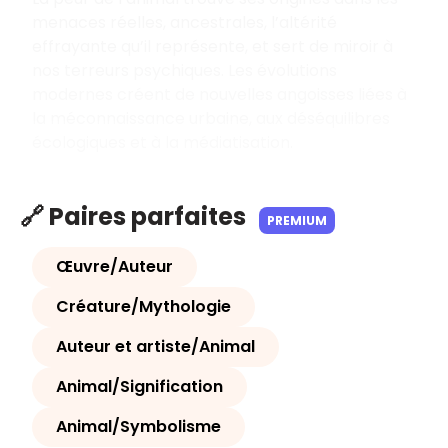
menaces réelles, ancestrales, l’altérité
effrayante qu’il représente, et sert de miroir à
nos terreurs psychiques. Les évolutions
modernes créent de nouvelles angoisses liées à
la méconnaissance urbaine, aux déséquilibres
écologiques et à la médiatisation.
🔗 Paires parfaites
PREMIUM
Œuvre/Auteur
Créature/Mythologie
Auteur et artiste/Animal
Animal/Signification
Animal/Symbolisme