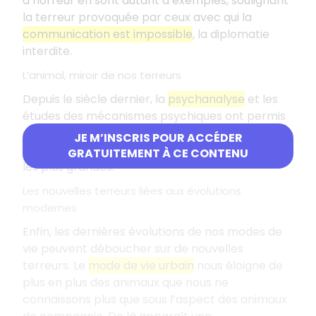
d’horreur en sont autant d’exemples, soulignant
la terreur provoquée par ceux avec qui la
communication est impossible
, la diplomatie
interdite.
L’animal, miroir de nos terreurs
Depuis le siècle dernier, la
psychanalyse
et les
études des mécanismes psychiques ont permis
de montrer que l’animal servait aussi de
miroir
JE M’INSCRIS POUR ACCÉDER
de nos terreurs
: nous projetons sur lui nos peurs
GRATUITEMENT À CE CONTENU
les plus grandes.
Les nouvelles terreurs liées aux évolutions
modernes
Enfin, les dernières évolutions de nos modes de
vie peuvent déboucher sur de nouvelles
terreurs. Le
mode de vie urbain
nous éloigne de
plus en plus des animaux que nous ne
connaissons plus que sous l’aspect des animaux