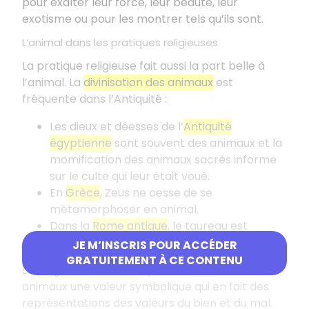
pour exalter leur force, leur beauté, leur
exotisme ou pour les montrer tels qu’ils sont.
L’animal dans les pratiques religieuses
La pratique religieuse fait aussi la part belle à
l’animal. La
divinisation des animaux
est
fréquente dans l’Antiquité :
Les dieux et déesses de l’
Antiquité
égyptienne
sont souvent des animaux et la
momification des animaux sacrés informe
sur le culte qui leur était voué.
En
Grèce
, Zeus ne cesse de se
métamorphoser en animal.
Dans la
Rome antique
, le taureau est
important dans le culte voué à Mithra.
JE M’INSCRIS POUR ACCÉDER
GRATUITEMENT À CE CONTENU
La
religion chrétienne
, quant à elle, attribue aux
animaux une valeur symbolique qui en fait des
représentations des valeurs du bien et du mal.