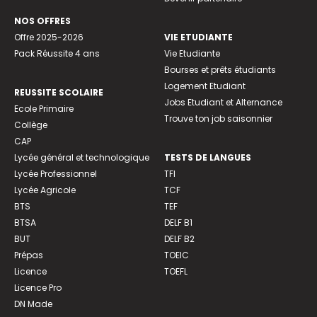
NOS OFFRES
Offre 2025-2026
VIE ETUDIANTE
Pack Réussite 4 ans
Vie Etudiante
Bourses et prêts étudiants
Logement Etudiant
REUSSITE SCOLAIRE
Jobs Etudiant et Alternance
Ecole Primaire
Trouve ton job saisonnier
Collège
CAP
Lycée général et technologique
TESTS DE LANGUES
Lycée Professionnel
TFI
Lycée Agricole
TCF
BTS
TEF
BTSA
DELF B1
BUT
DELF B2
Prépas
TOEIC
Licence
TOEFL
Licence Pro
DN Made