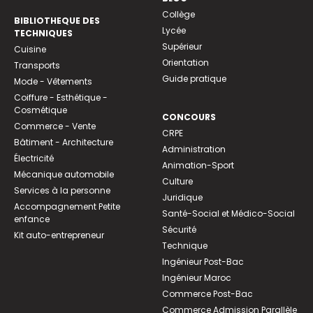
Collège
BIBLIOTHEQUE DES
Lycée
TECHNIQUES
Supérieur
Cuisine
Orientation
Transports
Guide pratique
Mode - Vêtements
Coiffure - Esthétique -
Cosmétique
CONCOURS
Commerce - Vente
CRPE
Bâtiment - Architecture
Administration
Électricité
Animation-Sport
Mécanique automobile
Culture
Services à la personne
Juridique
Accompagnement Petite
Santé-Social et Médico-Social
enfance
Sécurité
Kit auto-entrepreneur
Technique
Ingénieur Post-Bac
Ingénieur Maroc
Commerce Post-Bac
Commerce Admission Parallèle