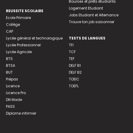
Bourses et prêts étudiants
Logement Etudiant
REUSSITE SCOLAIRE
Jobs Etudiant et Alternance
Ecole Primaire
Trouve ton job saisonnier
Collège
CAP
Lycée général et technologique
TESTS DE LANGUES
Lycée Professionnel
TFI
Lycée Agricole
TCF
BTS
TEF
BTSA
DELF B1
BUT
DELF B2
Prépas
TOEIC
Licence
TOEFL
Licence Pro
DN Made
PASS
Diplome infirmier