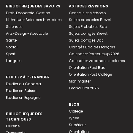
BIBLIOTHEQUE DES SAVOIRS
ASTUCES RÉVISIONS
Droit-Economie-Gestion
Conseils et Méthodo
Littérature-Sciences Humaines
Sujets probables Brevet
Sciences
Sujets Probables Bac
Arts-Design-Spectacle
Sujets corrigés Brevet
Santé
Sujets corrigés Bac
Social
Corrigés Bac de Français
Sport
Calendrier Parcoursup 2026
Langues
Calendrier vacances scolaires
Orientation Post Bac
Orientation Post Collège
ETUDIER À L’ÉTRANGER
Mon master
Etudier au Canada
Grand Oral 2026
Etudier en Suisse
Etudier en Espagne
BLOG
Collège
BIBLIOTHEQUE DES
Lycée
TECHNIQUES
Supérieur
Cuisine
Orientation
Transports