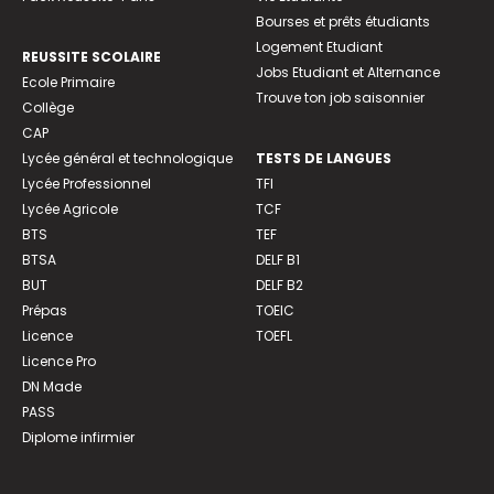
Bourses et prêts étudiants
Logement Etudiant
REUSSITE SCOLAIRE
Jobs Etudiant et Alternance
Ecole Primaire
Trouve ton job saisonnier
Collège
CAP
Lycée général et technologique
TESTS DE LANGUES
Lycée Professionnel
TFI
Lycée Agricole
TCF
BTS
TEF
BTSA
DELF B1
BUT
DELF B2
Prépas
TOEIC
Licence
TOEFL
Licence Pro
DN Made
PASS
Diplome infirmier