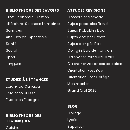
BIBLIOTHEQUE DES SAVOIRS
ASTUCES RÉVISIONS
Droit-Economie-Gestion
Conseils et Méthodo
Littérature-Sciences Humaines
Sujets probables Brevet
Sciences
Sujets Probables Bac
Arts-Design-Spectacle
Sujets corrigés Brevet
Santé
Sujets corrigés Bac
Social
Corrigés Bac de Français
Sport
Calendrier Parcoursup 2026
Langues
Calendrier vacances scolaires
Orientation Post Bac
Orientation Post Collège
ETUDIER À L’ÉTRANGER
Mon master
Etudier au Canada
Grand Oral 2026
Etudier en Suisse
Etudier en Espagne
BLOG
Collège
BIBLIOTHEQUE DES
Lycée
TECHNIQUES
Supérieur
Cuisine