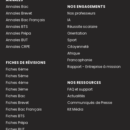
Annales Bac
NOS ENGAGEMENTS
Annales Brevet
Nos professeurs
Annales Bac Français
IA
Annales BTS
Réussite scolaire
Annales Prépa
Orientation
Annales BUT
Sport
Annales CRPE
Citoyenneté
Afrique
Francophonie
FICHES DE RÉVISIONS
Rapport - Entreprise à mission
Fiches 6ème
Fiches 5ème
Fiches 4ème
NOS RESSOURCES
Fiches 3ème
FAQ et support
Fiches Bac
Actualités
Fiches Brevet
Communiqués de Presse
Fiches Bac Français
Kit Média
Fiches BTS
Fiches Prépa
Fiches BUT