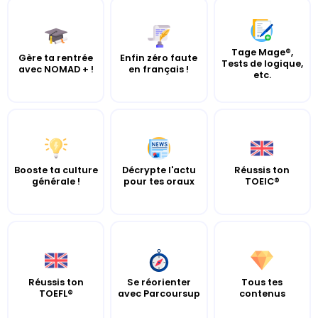
Tage Mage®,
Gère ta rentrée
Enfin zéro faute
Tests de logique,
avec NOMAD + !
en français !
etc.
Booste ta culture
Décrypte l'actu
Réussis ton
générale !
pour tes oraux
TOEIC®
Réussis ton
Se réorienter
Tous tes
TOEFL®
avec Parcoursup
contenus