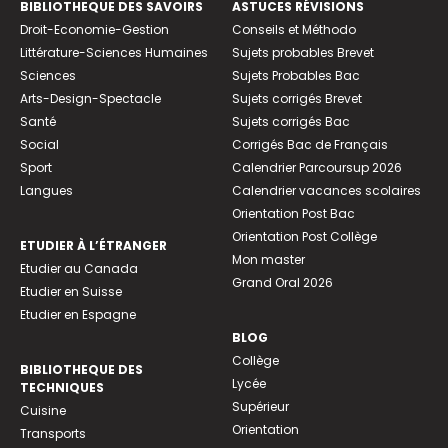
BIBLIOTHEQUE DES SAVOIRS
ASTUCES RÉVISIONS
Droit-Economie-Gestion
Conseils et Méthodo
Littérature-Sciences Humaines
Sujets probables Brevet
Sciences
Sujets Probables Bac
Arts-Design-Spectacle
Sujets corrigés Brevet
Santé
Sujets corrigés Bac
Social
Corrigés Bac de Français
Sport
Calendrier Parcoursup 2026
Langues
Calendrier vacances scolaires
Orientation Post Bac
Orientation Post Collège
ETUDIER À L’ÉTRANGER
Mon master
Etudier au Canada
Grand Oral 2026
Etudier en Suisse
Etudier en Espagne
BLOG
Collège
BIBLIOTHEQUE DES
Lycée
TECHNIQUES
Supérieur
Cuisine
Orientation
Transports