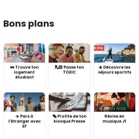
Bons plans
🛌 Trouve ton
💂🏻 Passe ton
☀️ Découvre les
logement
TOEIC
séjours sportifs
étudiant
✈️ Pars à
🗞️ Profite de ton
Révise en
l'étranger avec
kiosque Presse
musique 🎶
EF