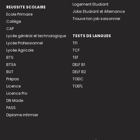
Logement Etudiant
REUSSITE SCOLAIRE
Jobs Etudiant et Alternance
Ecole Primaire
Trouve ton job saisonnier
Collège
CAP
Lycée général et technologique
TESTS DE LANGUES
Lycée Professionnel
TFI
Lycée Agricole
TCF
BTS
TEF
BTSA
DELF B1
BUT
DELF B2
Prépas
TOEIC
Licence
TOEFL
Licence Pro
DN Made
PASS
Diplome infirmier