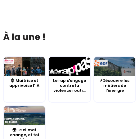
À la une !
🤖 Maitrise et
Le rap s'engage
⚡Découvre les
apprivoise l’IA
contre la
métiers de
violence routi...
l'énergie
🌍 Le climat
change, et toi