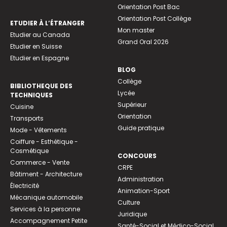
Orientation Post Bac
Orientation Post Collège
ETUDIER À L’ÉTRANGER
Mon master
Etudier au Canada
Grand Oral 2026
Etudier en Suisse
Etudier en Espagne
BLOG
Collège
BIBLIOTHEQUE DES
Lycée
TECHNIQUES
Supérieur
Cuisine
Orientation
Transports
Guide pratique
Mode - Vêtements
Coiffure - Esthétique -
Cosmétique
CONCOURS
Commerce - Vente
CRPE
Bâtiment - Architecture
Administration
Électricité
Animation-Sport
Mécanique automobile
Culture
Services à la personne
Juridique
Accompagnement Petite
Santé-Social et Médico-Social