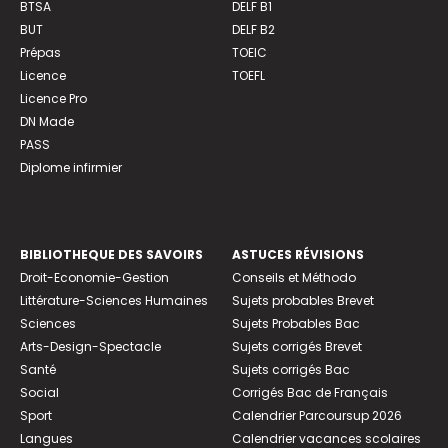
BTSA
DELF B1
BUT
DELF B2
Prépas
TOEIC
Licence
TOEFL
Licence Pro
DN Made
PASS
Diplome infirmier
BIBLIOTHEQUE DES SAVOIRS
ASTUCES RÉVISIONS
Droit-Economie-Gestion
Conseils et Méthodo
Littérature-Sciences Humaines
Sujets probables Brevet
Sciences
Sujets Probables Bac
Arts-Design-Spectacle
Sujets corrigés Brevet
Santé
Sujets corrigés Bac
Social
Corrigés Bac de Français
Sport
Calendrier Parcoursup 2026
Langues
Calendrier vacances scolaires