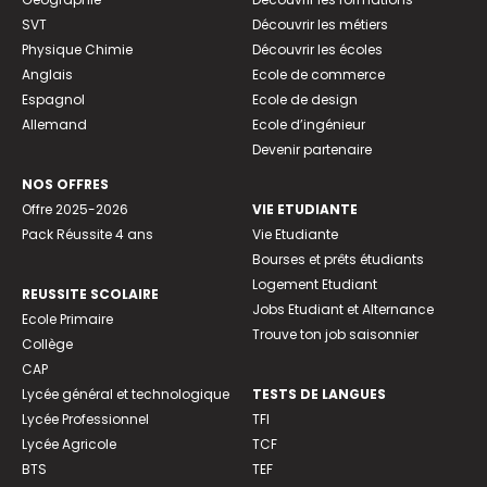
SVT
Découvrir les métiers
Physique Chimie
Découvrir les écoles
Anglais
Ecole de commerce
Espagnol
Ecole de design
Allemand
Ecole d’ingénieur
Devenir partenaire
NOS OFFRES
Offre 2025-2026
VIE ETUDIANTE
Pack Réussite 4 ans
Vie Etudiante
Bourses et prêts étudiants
Logement Etudiant
REUSSITE SCOLAIRE
Jobs Etudiant et Alternance
Ecole Primaire
Trouve ton job saisonnier
Collège
CAP
Lycée général et technologique
TESTS DE LANGUES
Lycée Professionnel
TFI
Lycée Agricole
TCF
BTS
TEF