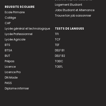
Logement Etudiant
REUSSITE SCOLAIRE
Jobs Etudiant et Alternance
Ecole Primaire
Trouve ton job saisonnier
Collège
CAP
Lycée général et technologique
TESTS DE LANGUES
Lycée Professionnel
TFI
Lycée Agricole
TCF
BTS
TEF
BTSA
DELF B1
BUT
DELF B2
Prépas
TOEIC
Licence
TOEFL
Licence Pro
DN Made
PASS
Diplome infirmier