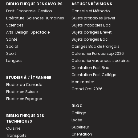
BIBLIOTHEQUE DES SAVOIRS
ASTUCES RÉVISIONS
Droit-Economie-Gestion
Conseils et Méthodo
Littérature-Sciences Humaines
Sujets probables Brevet
Sciences
Sujets Probables Bac
Arts-Design-Spectacle
Sujets corrigés Brevet
Santé
Sujets corrigés Bac
Social
Corrigés Bac de Français
Sport
Calendrier Parcoursup 2026
Langues
Calendrier vacances scolaires
Orientation Post Bac
Orientation Post Collège
ETUDIER À L’ÉTRANGER
Mon master
Etudier au Canada
Grand Oral 2026
Etudier en Suisse
Etudier en Espagne
BLOG
Collège
BIBLIOTHEQUE DES
Lycée
TECHNIQUES
Supérieur
Cuisine
Orientation
Transports