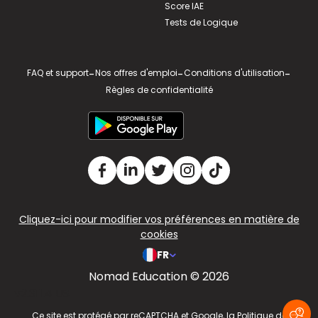
Score IAE
Tests de Logique
FAQ et support
-
Nos offres d'emploi
-
Conditions d'utilisation
-
Règles de confidentialité
Cliquez-ici pour modifier vos préférences en matière de
cookies
FR
Nomad Education © 2026
v2.311.4 US
Ce site est protégé par reCAPTCHA et Google, la
Politique de