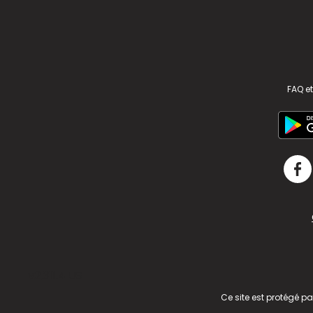
FAQ et
v2.311.4 US
Ce site est protégé p