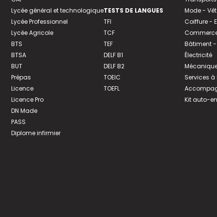
Lycée général et technologique
TESTS DE LANGUES
Mode - Vê
Lycée Professionnel
TFI
Coiffure -
Lycée Agricole
TCF
Commerce 
BTS
TEF
Bâtiment -
BTSA
DELF B1
Électricité
BUT
DELF B2
Mécanique
Prépas
TOEIC
Services à
Licence
TOEFL
Accompagn
Licence Pro
Kit auto-e
DN Made
PASS
Diplome infirmier