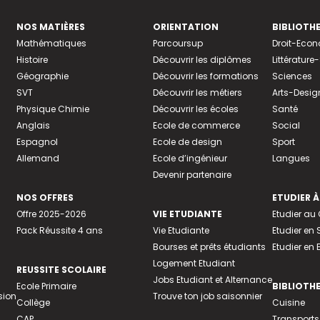
NOS MATIÈRES
ORIENTATION
BIBLIOTH
Mathématiques
Parcoursup
Droit-Eco
Histoire
Découvrir les diplômes
Littératur
Géographie
Découvrir les formations
Sciences
SVT
Découvrir les métiers
Arts-Desig
Physique Chimie
Découvrir les écoles
Santé
Anglais
Ecole de commerce
Social
Espagnol
Ecole de design
Sport
Allemand
Ecole d’ingénieur
Langues
Devenir partenaire
NOS OFFRES
ETUDIER À
Offre 2025-2026
VIE ETUDIANTE
Etudier a
Pack Réussite 4 ans
Vie Etudiante
Etudier en 
Bourses et prêts étudiants
Etudier en
Logement Etudiant
REUSSITE SCOLAIRE
Jobs Etudiant et Alternance
Ecole Primaire
BIBLIOTH
sion
Trouve ton job saisonnier
Collège
Cuisine
CAP
Transports