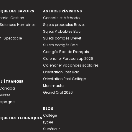
EQUE DES SAVOIRS
ASTUCES RÉVISIONS
nomie-Gestion
Conseils et Méthodo
e-Sciences Humaines
Sujets probables Brevet
Sujets Probables Bac
n-Spectacle
Sujets corrigés Brevet
Sujets corrigés Bac
Corrigés Bac de Français
Calendrier Parcoursup 2026
Calendrier vacances scolaires
Orientation Post Bac
Orientation Post Collège
 L’ÉTRANGER
Mon master
u Canada
Grand Oral 2026
Suisse
 Espagne
BLOG
Collège
EQUE DES TECHNIQUES
Lycée
Supérieur