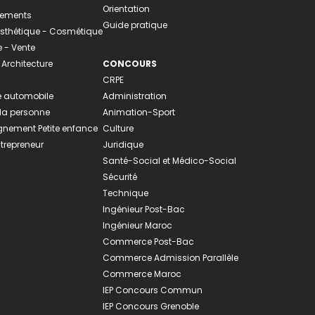
Orientation
tements
Guide pratique
 Esthétique - Cosmétique
- Vente
 Architecture
CONCOURS
CRPE
 automobile
Administration
 la personne
Animation-Sport
ement Petite enfance
Culture
ntrepreneur
Juridique
Santé-Social et Médico-Social
Sécurité
Technique
Ingénieur Post-Bac
Ingénieur Maroc
Commerce Post-Bac
Commerce Admission Parallèle
Commerce Maroc
IEP Concours Commun
IEP Concours Grenoble