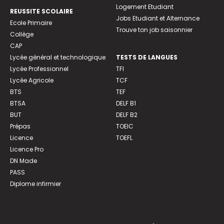
Logement Etudiant
REUSSITE SCOLAIRE
Jobs Etudiant et Alternance
Ecole Primaire
Trouve ton job saisonnier
Collège
CAP
Lycée général et technologique
TESTS DE LANGUES
Lycée Professionnel
TFI
Lycée Agricole
TCF
BTS
TEF
BTSA
DELF B1
BUT
DELF B2
Prépas
TOEIC
Licence
TOEFL
Licence Pro
DN Made
PASS
Diplome infirmier