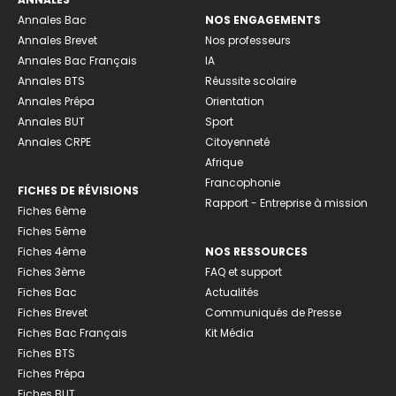
Annales Bac
NOS ENGAGEMENTS
Annales Brevet
Nos professeurs
Annales Bac Français
IA
Annales BTS
Réussite scolaire
Annales Prépa
Orientation
Annales BUT
Sport
Annales CRPE
Citoyenneté
Afrique
Francophonie
FICHES DE RÉVISIONS
Rapport - Entreprise à mission
Fiches 6ème
Fiches 5ème
Fiches 4ème
NOS RESSOURCES
Fiches 3ème
FAQ et support
Fiches Bac
Actualités
Fiches Brevet
Communiqués de Presse
Fiches Bac Français
Kit Média
Fiches BTS
Fiches Prépa
Fiches BUT