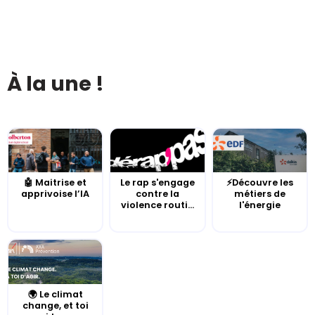
À la une !
🤖 Maitrise et
Le rap s'engage
⚡Découvre les
apprivoise l’IA
contre la
métiers de
violence routi...
l'énergie
🌍 Le climat
change, et toi