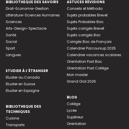
BIBLIOTHEQUE DES SAVOIRS
ASTUCES RÉVISIONS
Droit-Economie-Gestion
Conseils et Méthodo
Littérature-Sciences Humaines
Sujets probables Brevet
Sciences
Sujets Probables Bac
Arts-Design-Spectacle
Sujets corrigés Brevet
Santé
Sujets corrigés Bac
Social
Corrigés Bac de Français
Sport
Calendrier Parcoursup 2026
Langues
Calendrier vacances scolaires
Orientation Post Bac
Orientation Post Collège
ETUDIER À L’ÉTRANGER
Mon master
Etudier au Canada
Grand Oral 2026
Etudier en Suisse
Etudier en Espagne
BLOG
Collège
BIBLIOTHEQUE DES
Lycée
TECHNIQUES
Supérieur
Cuisine
Orientation
Transports