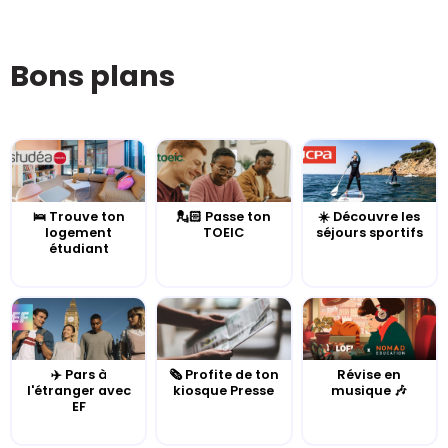
Bons plans
🛌 Trouve ton
💂🏻 Passe ton
☀️ Découvre les
logement
TOEIC
séjours sportifs
étudiant
✈️ Pars à
🗞️ Profite de ton
Révise en
l'étranger avec
kiosque Presse
musique 🎶
EF