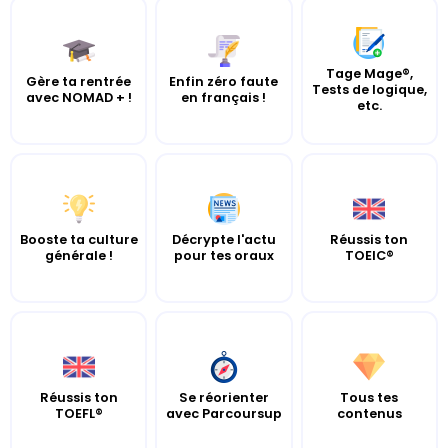
Tage Mage®,
Gère ta rentrée
Enfin zéro faute
Tests de logique,
avec NOMAD + !
en français !
etc.
Booste ta culture
Décrypte l'actu
Réussis ton
générale !
pour tes oraux
TOEIC®
Réussis ton
Se réorienter
Tous tes
TOEFL®
avec Parcoursup
contenus