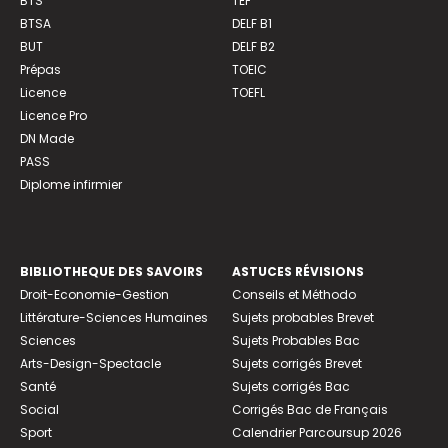
BTS
TEF
BTSA
DELF B1
BUT
DELF B2
Prépas
TOEIC
Licence
TOEFL
Licence Pro
DN Made
PASS
Diplome infirmier
BIBLIOTHEQUE DES SAVOIRS
ASTUCES RÉVISIONS
Droit-Economie-Gestion
Conseils et Méthodo
Littérature-Sciences Humaines
Sujets probables Brevet
Sciences
Sujets Probables Bac
Arts-Design-Spectacle
Sujets corrigés Brevet
Santé
Sujets corrigés Bac
Social
Corrigés Bac de Français
Sport
Calendrier Parcoursup 2026