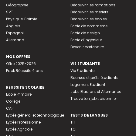
Géographie
Découvrir les formations
SVT
Découvrir les métiers
Physique Chimie
Découvrir les écoles
Anglais
Ecole de commerce
Espagnol
Ecole de design
Allemand
Ecole d’ingénieur
Devenir partenaire
NOS OFFRES
Offre 2025-2026
VIE ETUDIANTE
Pack Réussite 4 ans
Vie Etudiante
Bourses et prêts étudiants
Logement Etudiant
REUSSITE SCOLAIRE
Jobs Etudiant et Alternance
Ecole Primaire
Trouve ton job saisonnier
Collège
CAP
Lycée général et technologique
TESTS DE LANGUES
Lycée Professionnel
TFI
Lycée Agricole
TCF