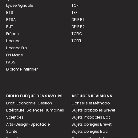
Lycée Agricole
TCF
BTS
TEF
BTSA
DELF B1
BUT
DELF B2
Prépas
TOEIC
Licence
TOEFL
Licence Pro
DN Made
PASS
Diplome infirmier
BIBLIOTHEQUE DES SAVOIRS
ASTUCES RÉVISIONS
Droit-Economie-Gestion
Conseils et Méthodo
Littérature-Sciences Humaines
Sujets probables Brevet
Sciences
Sujets Probables Bac
Arts-Design-Spectacle
Sujets corrigés Brevet
Santé
Sujets corrigés Bac