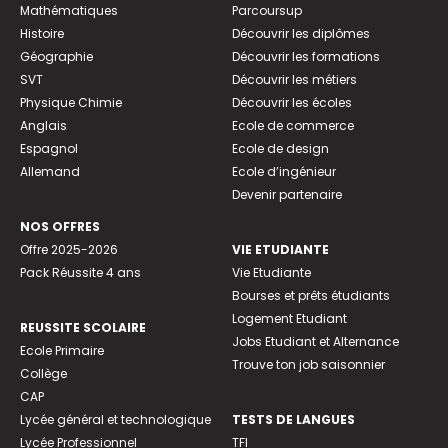
Mathématiques
Parcoursup
Histoire
Découvrir les diplômes
Géographie
Découvrir les formations
SVT
Découvrir les métiers
Physique Chimie
Découvrir les écoles
Anglais
Ecole de commerce
Espagnol
Ecole de design
Allemand
Ecole d’ingénieur
Devenir partenaire
NOS OFFRES
Offre 2025-2026
VIE ETUDIANTE
Pack Réussite 4 ans
Vie Etudiante
Bourses et prêts étudiants
Logement Etudiant
REUSSITE SCOLAIRE
Jobs Etudiant et Alternance
Ecole Primaire
Trouve ton job saisonnier
Collège
CAP
Lycée général et technologique
TESTS DE LANGUES
Lycée Professionnel
TFI