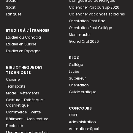
Social
Corrigés Bac de Français
Sport
Calendrier Parcoursup 2026
Langues
Calendrier vacances scolaires
Orientation Post Bac
Orientation Post Collège
ETUDIER À L’ÉTRANGER
Mon master
Etudier au Canada
Grand Oral 2026
Etudier en Suisse
Etudier en Espagne
BLOG
Collège
BIBLIOTHEQUE DES
Lycée
TECHNIQUES
Supérieur
Cuisine
Orientation
Transports
Guide pratique
Mode - Vêtements
Coiffure - Esthétique -
Cosmétique
CONCOURS
Commerce - Vente
CRPE
Bâtiment - Architecture
Administration
Électricité
Animation-Sport
Mécanique automobile