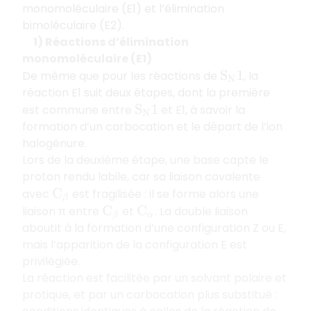
monomoléculaire (E1) et l’élimination
bimoléculaire (E2).
1) Réactions d’élimination
monomoléculaire (E1)
De même que pour les réactions de
, la
S
N
1
réaction E1 suit deux étapes, dont la première
est commune entre
et E1, à savoir la
S
N
1
formation d’un carbocation et le départ de l’ion
halogénure.
Lors de la deuxième étape, une base capte le
proton rendu labile, car sa liaison covalente
avec
est fragilisée : il se forme alors une
C
β
liaison π entre
et
. La double liaison
C
β
C
α
aboutit à la formation d’une configuration Z ou E,
mais l’apparition de la configuration E est
privilégiée.
La réaction est facilitée par un solvant polaire et
protique, et par un carbocation plus substitué :