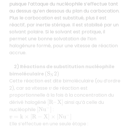
puisque l’attaque du nucléophile s’effectue tant
au dessus qu’en dessous du plan du carbocation.
Plus le carbocation est substitué, plus il est
réactif, par inertie stérique. Il est stabilisé par un
solvant polaire. Si le solvant est protique, il
permet une bonne solvatation de l’ion
halogénure formé, pour une vitesse de réaction
accrue.
2) Réactions de substitution nucléophile
bimoléculaire
(
S
N
2
)
Cette réaction est dite bimoléculaire (ou d’ordre
2), car sa vitesse
de réaction est
v
proportionnelle à la fois à la concentration du
dérivé halogéné
ainsi qu’à celle du
[
R
–
X
]
nucléophile
:
[
N
u
−
]
v
=
k
×
[
R
−
X
]
×
[
N
u
−
]
Elle s’effectue en une seule étape :