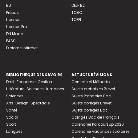
BUT
DELF B2
Prépas
TOEIC
Licence
TOEFL
Licence Pro
DN Made
PASS
Diplome infirmier
BIBLIOTHEQUE DES SAVOIRS
ASTUCES RÉVISIONS
Droit-Economie-Gestion
Conseils et Méthodo
Littérature-Sciences Humaines
Sujets probables Brevet
Sciences
Sujets Probables Bac
Arts-Design-Spectacle
Sujets corrigés Brevet
Santé
Sujets corrigés Bac
Social
Corrigés Bac de Français
Sport
Calendrier Parcoursup 2026
Langues
Calendrier vacances scolaires