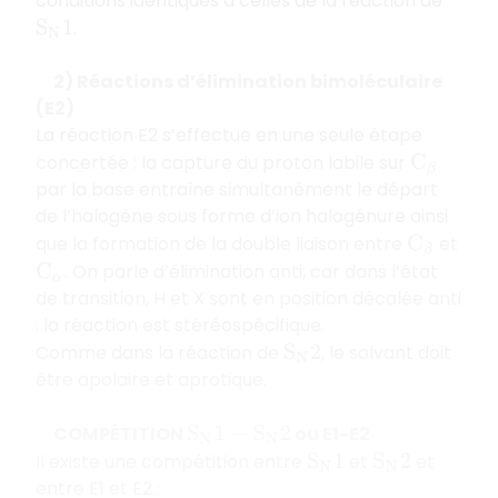
conditions identiques à celles de la réaction de
.
S
N
1
2) Réactions d’élimination bimoléculaire
(E2)
La réaction E2 s’effectue en une seule étape
concertée : la capture du proton labile sur
C
β
par la base entraîne simultanément le départ
de l’halogène sous forme d’ion halogénure ainsi
que la formation de la double liaison entre
et
C
β
. On parle d’élimination anti, car dans l’état
C
α
de transition, H et X sont en position décalée anti
: la réaction est stéréospécifique.
Comme dans la réaction de
, le solvant doit
S
N
2
être apolaire et aprotique.
COMPÉTITION
ou E1-E2
S
N
1
−
S
N
2
Il existe une compétition entre
et
et
S
N
1
S
N
2
entre E1 et E2 :