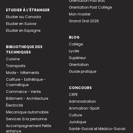
Orientation Post Bac
Orientation Post Collège
ETUDIER À L’ÉTRANGER
Mon master
Etudier au Canada
Grand Oral 2026
Etudier en Suisse
Etudier en Espagne
BLOG
Collège
BIBLIOTHEQUE DES
Lycée
TECHNIQUES
Supérieur
Cuisine
Orientation
Transports
Guide pratique
Mode - Vêtements
Coiffure - Esthétique -
Cosmétique
CONCOURS
Commerce - Vente
CRPE
Bâtiment - Architecture
Administration
Électricité
Animation-Sport
Mécanique automobile
Culture
Services à la personne
Juridique
Accompagnement Petite
Santé-Social et Médico-Social
enfance