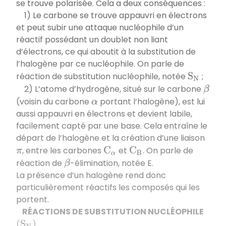
se trouve polarisée. Cela a deux conséquences :
1) Le carbone se trouve appauvri en électrons
et peut subir une attaque nucléophile d’un
réactif possédant un doublet non liant
d’électrons, ce qui aboutit à la substitution de
l’halogène par ce nucléophile. On parle de
réaction de substitution nucléophile, notée
;
S
N
2) L’atome d’hydrogène, situé sur le carbone
β
(voisin du carbone
portant l’halogène), est lui
α
aussi appauvri en électrons et devient labile,
facilement capté par une base. Cela entraîne le
départ de l’halogène et la création d’une liaison
, entre les carbones
et
. On parle de
π
C
α
C
B
réaction de
-élimination, notée E.
β
La présence d’un halogène rend donc
particulièrement réactifs les composés qui les
portent.
RÉACTIONS DE SUBSTITUTION NUCLÉOPHILE
(
S
N
)