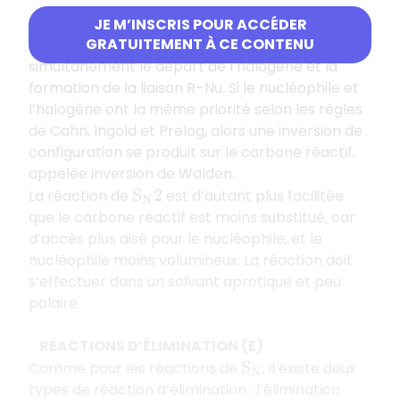
Le nucléophile attaque le carbone réactif du
JE M’INSCRIS POUR ACCÉDER
GRATUITEMENT À CE CONTENU
côté opposé au substituant halogéné entraînant
simultanément le départ de l’halogène et la
formation de la liaison R–Nu. Si le nucléophile et
l’halogène ont la même priorité selon les règles
de Cahn, Ingold et Prelog, alors une inversion de
configuration se produit sur le carbone réactif,
appelée inversion de Walden.
La réaction de
est d’autant plus facilitée
S
N
2
que le carbone réactif est moins substitué, car
d’accès plus aisé pour le nucléophile, et le
nucléophile moins volumineux. La réaction doit
s’effectuer dans un solvant aprotique et peu
polaire.
RÉACTIONS D’ÉLIMINATION (E)
Comme pour les réactions de
, il existe deux
S
N
types de réaction d’élimination : l’élimination