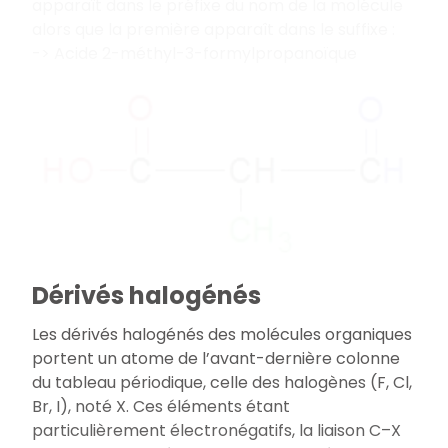
apparaît dans le préfixe du nom de la molécule
alors que la première apparaît dans le suffixe :
-> Acide 2-méthyl-3-formylpropanoïque
Dérivés halogénés
Les dérivés halogénés des molécules organiques
portent un atome de l’avant-dernière colonne
du tableau périodique, celle des halogènes (F, Cl,
Br, I), noté X. Ces éléments étant
particulièrement électronégatifs, la liaison C–X