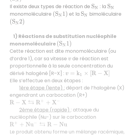
Il existe deux types de réaction de
: la
S
N
S
N
monomoléculaire
et la
bimoléculaire
(
S
N
1
)
S
N
(
S
N
2
)
1) Réactions de substitution nucléophile
monomoléculaire
(
S
N
1
)
Cette réaction est dite monomoléculaire (ou
d’ordre 1), car sa vitesse
de réaction est
v
proportionnelle à la seule concentration du
dérivé halogéné [R–X] :
v
=
k
1
×
[
R
−
X
]
Elle s’effectue en deux étapes :
1ère étape (lente) :
départ de l’halogène (X)
engendrant un carbocation (R+)
R
−
X
⇆
R
+
+
X
−
2ème étape (rapide)
: attaque du
nucléophile (Nu-) sur le carbocation
R
+
+
N
u
−
⇆
R
−
N
u
Le produit obtenu forme un mélange racémique,