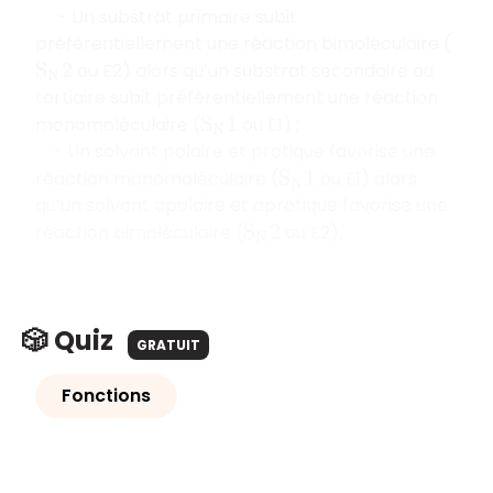
- Un substrat primaire subit
préférentiellement une réaction bimoléculaire (
ou E2) alors qu’un substrat secondaire ou
S
N
2
tertiaire subit préférentiellement une réaction
monomoléculaire (
ou E1) ;
S
N
1
- Un solvant polaire et protique favorise une
réaction monomoléculaire (
ou E1) alors
S
N
1
qu’un solvant apolaire et aprotique favorise une
réaction bimoléculaire (
ou E2).
S
N
2
🎲 Quiz
GRATUIT
Fonctions