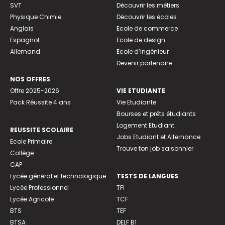
SVT
Découvrir les métiers
Physique Chimie
Découvrir les écoles
Anglais
Ecole de commerce
Espagnol
Ecole de design
Allemand
Ecole d’ingénieur
Devenir partenaire
NOS OFFRES
Offre 2025-2026
VIE ETUDIANTE
Pack Réussite 4 ans
Vie Etudiante
Bourses et prêts étudiants
Logement Etudiant
REUSSITE SCOLAIRE
Jobs Etudiant et Alternance
Ecole Primaire
Trouve ton job saisonnier
Collège
CAP
Lycée général et technologique
TESTS DE LANGUES
Lycée Professionnel
TFI
Lycée Agricole
TCF
BTS
TEF
BTSA
DELF B1