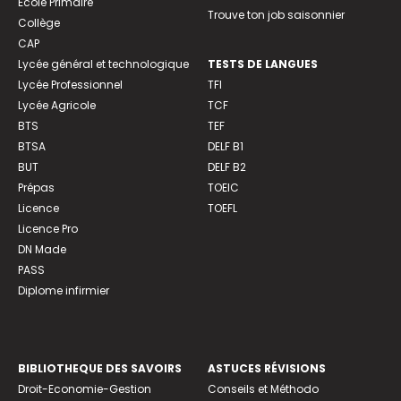
Ecole Primaire
Trouve ton job saisonnier
Collège
CAP
Lycée général et technologique
TESTS DE LANGUES
Lycée Professionnel
TFI
Lycée Agricole
TCF
BTS
TEF
BTSA
DELF B1
BUT
DELF B2
Prépas
TOEIC
Licence
TOEFL
Licence Pro
DN Made
PASS
Diplome infirmier
BIBLIOTHEQUE DES SAVOIRS
ASTUCES RÉVISIONS
Droit-Economie-Gestion
Conseils et Méthodo