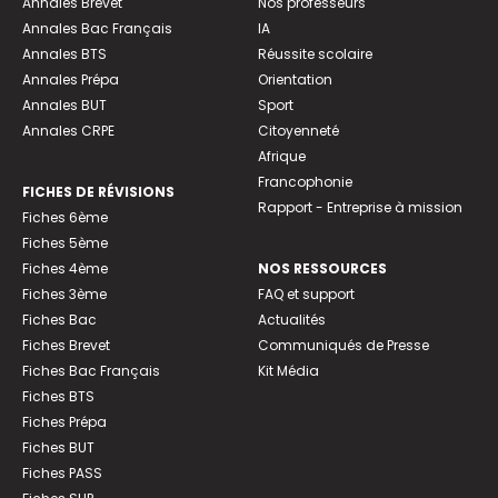
Annales Brevet
Nos professeurs
Annales Bac Français
IA
Annales BTS
Réussite scolaire
Annales Prépa
Orientation
Annales BUT
Sport
Annales CRPE
Citoyenneté
Afrique
Francophonie
FICHES DE RÉVISIONS
Rapport - Entreprise à mission
Fiches 6ème
Fiches 5ème
Fiches 4ème
NOS RESSOURCES
Fiches 3ème
FAQ et support
Fiches Bac
Actualités
Fiches Brevet
Communiqués de Presse
Fiches Bac Français
Kit Média
Fiches BTS
Fiches Prépa
Fiches BUT
Fiches PASS