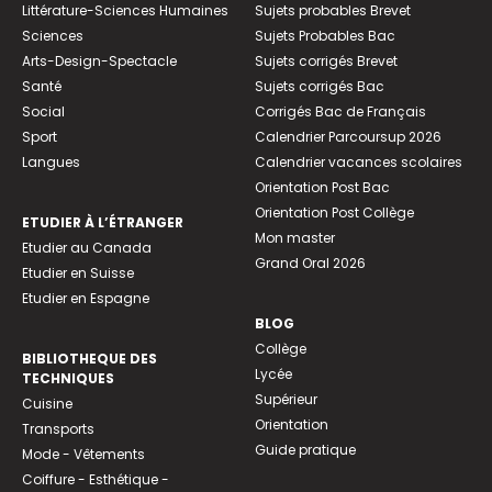
Littérature-Sciences Humaines
Sujets probables Brevet
Sciences
Sujets Probables Bac
Arts-Design-Spectacle
Sujets corrigés Brevet
Santé
Sujets corrigés Bac
Social
Corrigés Bac de Français
Sport
Calendrier Parcoursup 2026
Langues
Calendrier vacances scolaires
Orientation Post Bac
Orientation Post Collège
ETUDIER À L’ÉTRANGER
Mon master
Etudier au Canada
Grand Oral 2026
Etudier en Suisse
Etudier en Espagne
BLOG
Collège
BIBLIOTHEQUE DES
Lycée
TECHNIQUES
Supérieur
Cuisine
Orientation
Transports
Guide pratique
Mode - Vêtements
Coiffure - Esthétique -