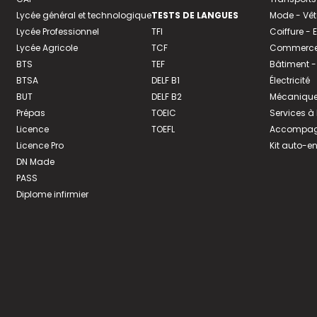
Lycée général et technologique
TESTS DE LANGUES
Mode - Vê
Lycée Professionnel
TFI
Coiffure -
Lycée Agricole
TCF
Commerce 
BTS
TEF
Bâtiment -
BTSA
DELF B1
Électricité
BUT
DELF B2
Mécanique
Prépas
TOEIC
Services à
Licence
TOEFL
Accompagn
Licence Pro
Kit auto-e
DN Made
PASS
Diplome infirmier