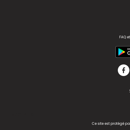
FAQ et
v2.311.4 US
Ce site est protégé p