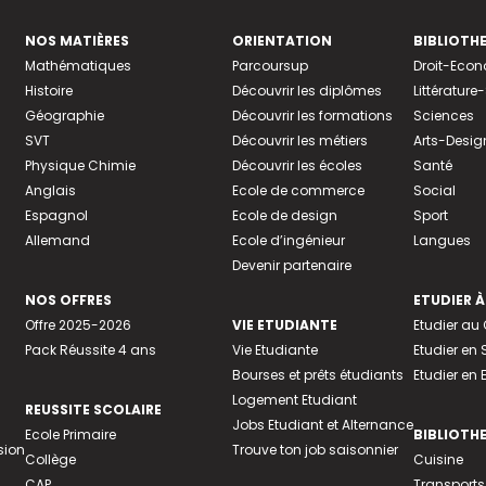
NOS MATIÈRES
ORIENTATION
BIBLIOTH
Mathématiques
Parcoursup
Droit-Eco
Histoire
Découvrir les diplômes
Littératur
Géographie
Découvrir les formations
Sciences
SVT
Découvrir les métiers
Arts-Desig
Physique Chimie
Découvrir les écoles
Santé
Anglais
Ecole de commerce
Social
Espagnol
Ecole de design
Sport
Allemand
Ecole d’ingénieur
Langues
Devenir partenaire
NOS OFFRES
ETUDIER À
Offre 2025-2026
VIE ETUDIANTE
Etudier a
Pack Réussite 4 ans
Vie Etudiante
Etudier en 
Bourses et prêts étudiants
Etudier en
Logement Etudiant
REUSSITE SCOLAIRE
Jobs Etudiant et Alternance
Ecole Primaire
BIBLIOTH
sion
Trouve ton job saisonnier
Collège
Cuisine
CAP
Transports