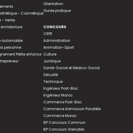
Orientation
tements
Guide pratique
 Esthétique - Cosmétique
- Vente
 Architecture
CONCOURS
CRPE
 automobile
Administration
 la personne
Animation-Sport
ement Petite enfance
Culture
ntrepreneur
Juridique
Santé-Social et Médico-Social
Sécurité
Technique
Ingénieur Post-Bac
Ingénieur Maroc
Commerce Post-Bac
Commerce Admission Parallèle
Commerce Maroc
IEP Concours Commun
IEP Concours Grenoble