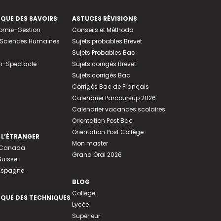
EQUE DES SAVOIRS
ASTUCES RÉVISIONS
nomie-Gestion
Conseils et Méthodo
e-Sciences Humaines
Sujets probables Brevet
Sujets Probables Bac
n-Spectacle
Sujets corrigés Brevet
Sujets corrigés Bac
Corrigés Bac de Français
Calendrier Parcoursup 2026
Calendrier vacances scolaires
Orientation Post Bac
Orientation Post Collège
 L’ÉTRANGER
Mon master
u Canada
Grand Oral 2026
Suisse
 Espagne
BLOG
Collège
EQUE DES TECHNIQUES
Lycée
Supérieur