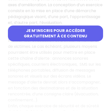
axes d’amélioration. La conception d’un exercice
consiste en la mise en place d’une démarche
pédagogique visant, d’une part, l’apprentissage
et, d’autre part, l’évaluation.
La mise en place d’une chaîne d’alerte des
JE M’INSCRIS POUR ACCÉDER
personnels et du public serait de nature à
GRATUITEMENT À CE CONTENU
faciliter leur évacuation et à limiter le nombre
de victimes. Le cas échéant, plusieurs moyens
pourraient être utilisés pour mettre en place
cette chaîne d’alerte : annonces sonores
spécifiques, courriers électroniques, SMS sur les
téléphones portables, diffusion de messages
sonores et visuels sur des écrans vidéos. Le
message d’alerte devrait alors s’accompagner,
en fonction des destinataires et de la situation
rencontrée, d’une consigne claire (évacuation,
confinement…).
Enfin, chaque exercice de sécurité et de sûreté