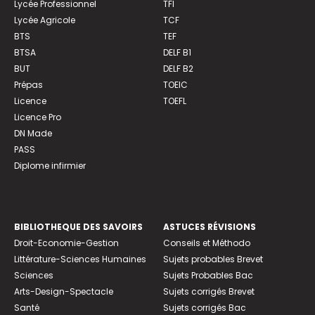
Lycée Professionnel
TFI
Lycée Agricole
TCF
BTS
TEF
BTSA
DELF B1
BUT
DELF B2
Prépas
TOEIC
Licence
TOEFL
Licence Pro
DN Made
PASS
Diplome infirmier
BIBLIOTHEQUE DES SAVOIRS
ASTUCES RÉVISIONS
Droit-Economie-Gestion
Conseils et Méthodo
Littérature-Sciences Humaines
Sujets probables Brevet
Sciences
Sujets Probables Bac
Arts-Design-Spectacle
Sujets corrigés Brevet
Santé
Sujets corrigés Bac