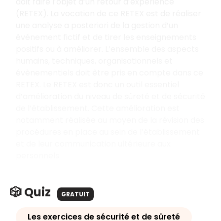
doit faire l’objet d’un retour d’expérience
(RETEX). La vocation de ce RETEX est de réaliser
une analyse a posteriori de la gestion d’un
événement fictif et de tirer les enseignements
positifs ou à améliorer. L’ensemble des aspects
humains, techniques, organisationnels et
évènementiels doit être pris en compte dans ce
RETEX. Le RETEX est donc un outil essentiel
d’amélioration du niveau de sûreté et de sécurité
de l’établissement. Cette amélioration est
notamment réalisée au moyen de la révision des
procédures en place au sein de l’établissement
et de leur communication ultérieure aux
personnels.
🎲 Quiz
GRATUIT
Les exercices de sécurité et de sûreté