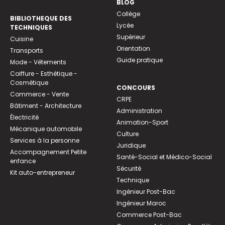
BLOG
Collège
BIBLIOTHEQUE DES
Lycée
TECHNIQUES
Supérieur
Cuisine
Orientation
Transports
Guide pratique
Mode - Vêtements
Coiffure - Esthétique -
Cosmétique
CONCOURS
Commerce - Vente
CRPE
Bâtiment - Architecture
Administration
Électricité
Animation-Sport
Mécanique automobile
Culture
Services à la personne
Juridique
Accompagnement Petite
Santé-Social et Médico-Social
enfance
Sécurité
Kit auto-entrepreneur
Technique
Ingénieur Post-Bac
Ingénieur Maroc
Commerce Post-Bac