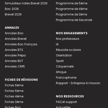
Simulateur notes Brevet 2026
Programme de 5ème
Bac 2026
Programme de 4ème
Brevet 2026
Programme de 3ème
Programme de Seconde
ANNALES
Annales Bac
NOS ENGAGEMENTS
Annales Brevet
Nos professeurs
Annales Bac Français
IA
Annales BTS
Réussite scolaire
Annales Prépa
Orientation
Annales BUT
Sport
Annales CRPE
Citoyenneté
Afrique
Francophonie
FICHES DE RÉVISIONS
Rapport - Entreprise à mission
Fiches 6ème
Fiches 5ème
Fiches 4ème
NOS RESSOURCES
Fiches 3ème
FAQ et support
Fiches Bac
Actualités