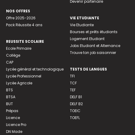
Devenir partenaire
NOS OFFRES
Offre 2025-2026
VIE ETUDIANTE
Pack Réussite 4 ans
Vie Etudiante
Bourses et prêts étudiants
Logement Etudiant
REUSSITE SCOLAIRE
Jobs Etudiant et Alternance
Ecole Primaire
Trouve ton job saisonnier
Collège
CAP
Lycée général et technologique
TESTS DE LANGUES
Lycée Professionnel
TFI
Lycée Agricole
TCF
BTS
TEF
BTSA
DELF B1
BUT
DELF B2
Prépas
TOEIC
Licence
TOEFL
Licence Pro
DN Made