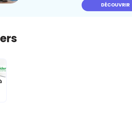
DÉCOUVRIR
iers
à