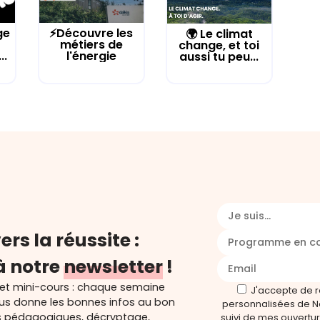
ge
⚡Découvre les
🌍 Le climat
métiers de
change, et toi
..
l'énergie
aussi tu peu...
Je suis...
ers la réussite :
Programme en c
à notre
newsletter
!
 et mini-cours : chaque semaine
J'accepte de 
ous donne les bonnes infos au bon
personnalisées de N
s pédagogiques, décryptage,
suivi de mes ouverture