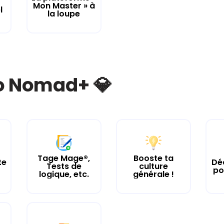
Mon Master » à
l
la loupe
bo Nomad+ 💎
Tage Mage®,
Booste ta
te
Dé
Tests de
culture
po
logique, etc.
générale !