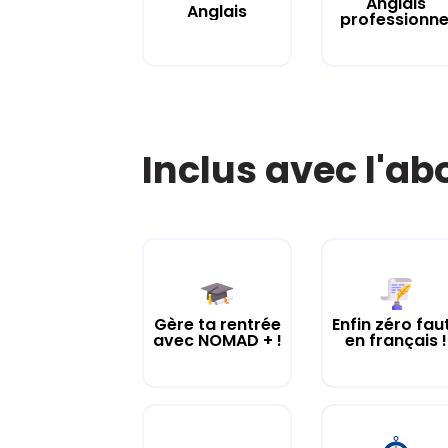
Anglais
Anglais
professionne
Inclus avec l'a
Gère ta rentrée
Enfin zéro fau
avec NOMAD + !
en français !