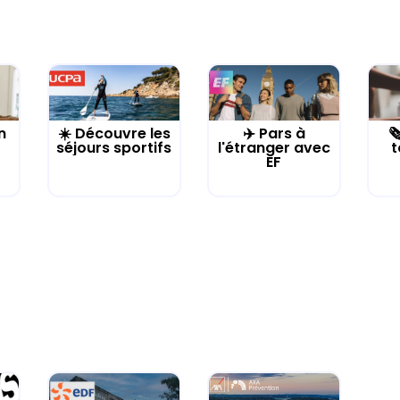
n
☀️ Découvre les
✈️ Pars à

séjours sportifs
l'étranger avec
t
EF