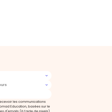
ours
recevoir les communications
omad Education, basées sur le
s d'emails (à l’aide de pixels).