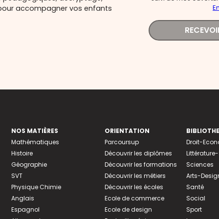
En
és pour accompagner vos enfants
RECEVOI
NOS MATIÈRES
ORIENTATION
BIBLIOTH
Mathématiques
Parcoursup
Droit-Eco
Histoire
Découvrir les diplômes
Littératur
Géographie
Découvrir les formations
Sciences
SVT
Découvrir les métiers
Arts-Desig
Physique Chimie
Découvrir les écoles
Santé
Anglais
Ecole de commerce
Social
Espagnol
Ecole de design
Sport