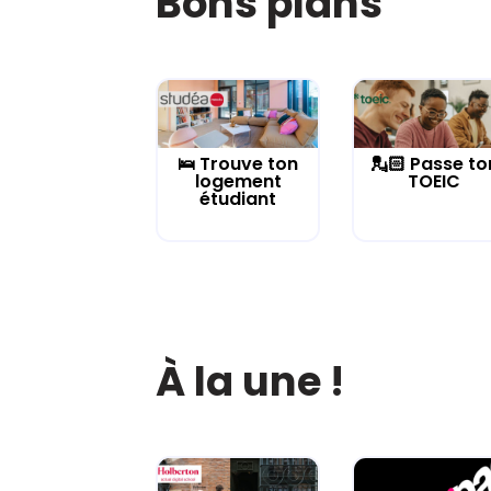
Bons plans
🛌 Trouve ton
💂🏻 Passe to
logement
TOEIC
étudiant
À la une !