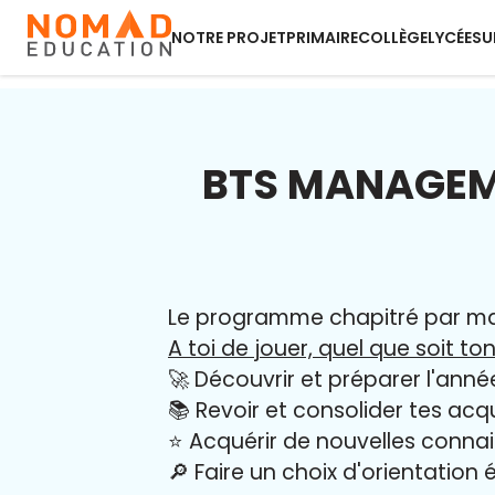
NOTRE PROJET
PRIMAIRE
COLLÈGE
LYCÉE
SU
BTS MANAGEM
Le programme chapitré par mati
A toi de jouer, quel que soit ton
🚀 Découvrir et préparer l'anné
📚 Revoir et consolider tes acq
⭐️ Acquérir de nouvelles conna
🔎 Faire un choix d'orientation é