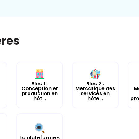
ères
Bloc 1 :
Bloc 2 :
Conception et
Mercatique des
M
production en
services en
hôt...
hôte...
pro
La plateforme «