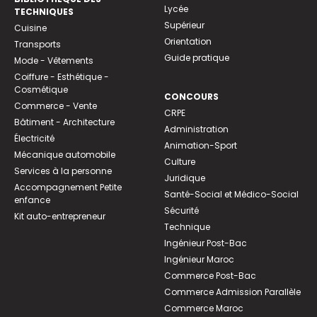
Lycée
TECHNIQUES
Supérieur
Cuisine
Orientation
Transports
Guide pratique
Mode - Vêtements
Coiffure - Esthétique -
Cosmétique
CONCOURS
Commerce - Vente
CRPE
Bâtiment - Architecture
Administration
Électricité
Animation-Sport
Mécanique automobile
Culture
Services à la personne
Juridique
Accompagnement Petite
Santé-Social et Médico-Social
enfance
Sécurité
Kit auto-entrepreneur
Technique
Ingénieur Post-Bac
Ingénieur Maroc
Commerce Post-Bac
Commerce Admission Parallèle
Commerce Maroc