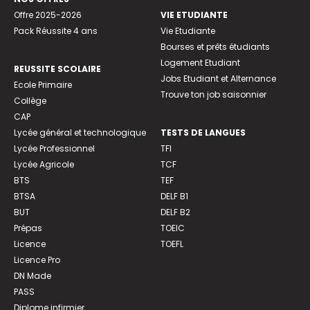
Offre 2025-2026
VIE ETUDIANTE
Pack Réussite 4 ans
Vie Etudiante
Bourses et prêts étudiants
Logement Etudiant
REUSSITE SCOLAIRE
Jobs Etudiant et Alternance
Ecole Primaire
Trouve ton job saisonnier
Collège
CAP
Lycée général et technologique
TESTS DE LANGUES
Lycée Professionnel
TFI
Lycée Agricole
TCF
BTS
TEF
BTSA
DELF B1
BUT
DELF B2
Prépas
TOEIC
Licence
TOEFL
Licence Pro
DN Made
PASS
Diplome infirmier