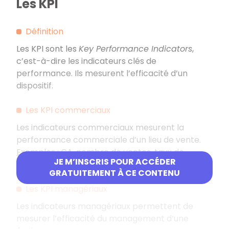
Les KPI
Définition
Les KPI sont les
Key Performance Indicators
,
c’est-à-dire les indicateurs clés de
performance. Ils mesurent l’efficacité d’un
dispositif.
Les KPI commerciaux
Les indicateurs commerciaux mesurent la
performance commerciale d’un lieu de vente.
Exemples
: CA, nombre de ventes, taux de
JE M’INSCRIS POUR ACCÉDER
retour, etc.
GRATUITEMENT À CE CONTENU
Les KPI managériaux
Les indicateurs managériaux permettent de
mesurer l’efficacité du management d’une