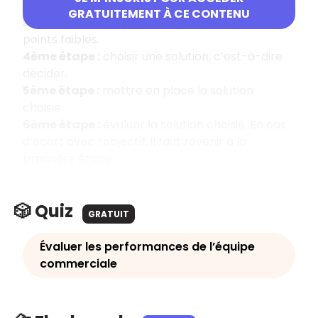
3ème étape :
évaluer les solutions. Pour chaque
GRATUITEMENT À CE CONTENU
solution, il faut identifier ses points forts et ses
points faibles.
4ème étape :
choisir une solution, c’est-à-dire
décider.
5ème étape :
mettre en place la solution
choisie.
6ème étape :
évaluer la solution choisie. En cas
d’écart avec l’objectif, il faut revenir à la
première étape.
🎲 Quiz
GRATUIT
Évaluer les performances de l’équipe
commerciale