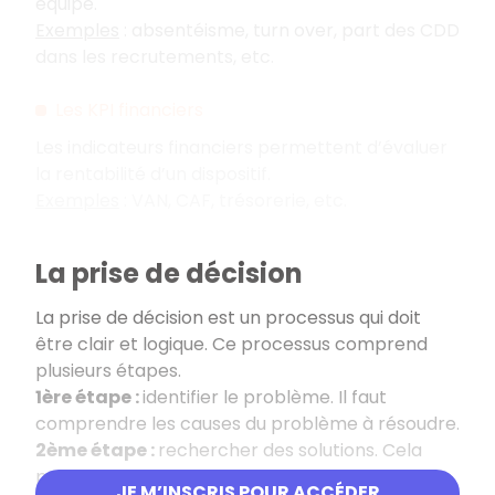
équipe.
Exemples
: absentéisme, turn over, part des CDD
dans les recrutements, etc.
Les KPI financiers
Les indicateurs financiers permettent d’évaluer
la rentabilité d’un dispositif.
Exemples
: VAN, CAF, trésorerie, etc.
La prise de décision
La prise de décision est un processus qui doit
être clair et logique. Ce processus comprend
plusieurs étapes.
1ère étape :
identifier le problème. Il faut
comprendre les causes du problème à résoudre.
2ème étape :
rechercher des solutions. Cela
peut passer par un benchmark.
JE M’INSCRIS POUR ACCÉDER