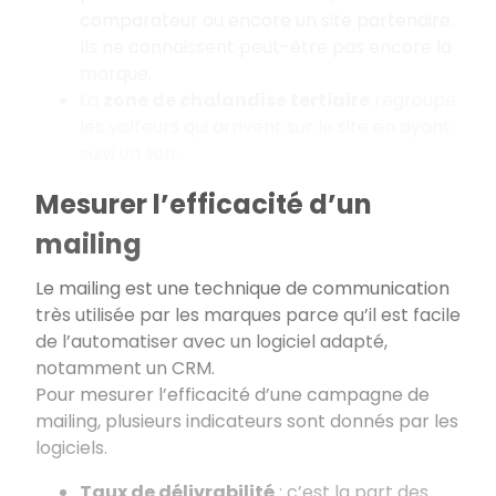
comparateur ou encore un site partenaire.
Ils ne connaissent peut-être pas encore la
marque.
La
zone de chalandise tertiaire
regroupe
les visiteurs qui arrivent sur le site en ayant
suivi un lien.
Mesurer l’efficacité d’un
mailing
Le mailing est une technique de communication
très utilisée par les marques parce qu’il est facile
de l’automatiser avec un logiciel adapté,
notamment un CRM.
Pour mesurer l’efficacité d’une campagne de
mailing, plusieurs indicateurs sont donnés par les
logiciels.
Taux de délivrabilité
: c’est la part des