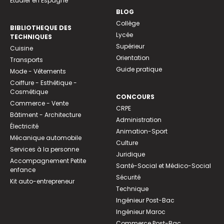
Etudier en Espagne
BLOG
Collège
BIBLIOTHEQUE DES
Lycée
TECHNIQUES
Supérieur
Cuisine
Orientation
Transports
Guide pratique
Mode - Vêtements
Coiffure - Esthétique -
Cosmétique
CONCOURS
Commerce - Vente
CRPE
Bâtiment - Architecture
Administration
Électricité
Animation-Sport
Mécanique automobile
Culture
Services à la personne
Juridique
Accompagnement Petite
Santé-Social et Médico-Social
enfance
Sécurité
Kit auto-entrepreneur
Technique
Ingénieur Post-Bac
Ingénieur Maroc
Commerce Post-Bac