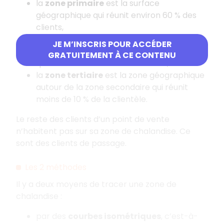
la
zone primaire
est la surface
géographique qui réunit environ 60 % des
clients,
la
zone secondaire
est la zone
JE M’INSCRIS POUR ACCÉDER
géographique autour de la zone primaire
GRATUITEMENT À CE CONTENU
qui réunit environ 20 % des clients,
la
zone tertiaire
est la zone géographique
autour de la zone secondaire qui réunit
moins de 10 % de la clientèle.
Le reste des clients d’un point de vente
n’habitent pas sur sa zone de chalandise. Ce
sont des clients de passage.
Les 2 méthodes
Il y a deux moyens de tracer une zone de
chalandise :
par des
courbes isométriques
, c’est-à-