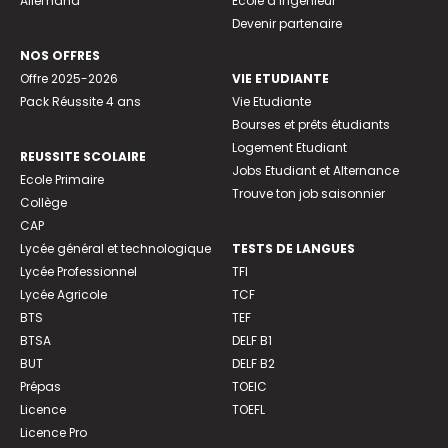
Allemand
Ecole d’ingénieur
Devenir partenaire
NOS OFFRES
Offre 2025-2026
VIE ETUDIANTE
Pack Réussite 4 ans
Vie Etudiante
Bourses et prêts étudiants
Logement Etudiant
REUSSITE SCOLAIRE
Jobs Etudiant et Alternance
Ecole Primaire
Trouve ton job saisonnier
Collège
CAP
Lycée général et technologique
TESTS DE LANGUES
Lycée Professionnel
TFI
Lycée Agricole
TCF
BTS
TEF
BTSA
DELF B1
BUT
DELF B2
Prépas
TOEIC
Licence
TOEFL
Licence Pro