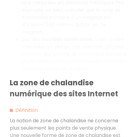
dire mesurées en distances métriques. Par
exemple, on peut calculer que la zone de
chalandise primaire d’un magasin est
d’environ 500 mètres autour de ce
magasin.
par des
courbes isochrones
, c’est-à-dire
mesurées en temps. Par exemple, on peut
calculer que la zone de chalandise primaire
d’une boulangerie est à moins de 5 minutes
à pied de cette boulangerie.
La zone de chalandise
numérique des sites Internet
Définition
La notion de zone de chalandise ne concerne
plus seulement les points de vente physique.
Une nouvelle forme de zone de chalandise est