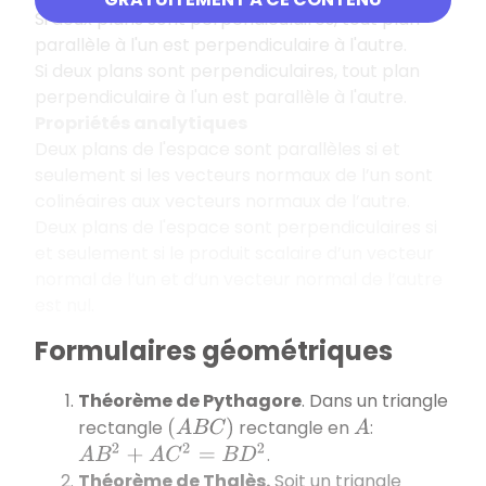
Si deux plans sont perpendiculaires, tout plan
parallèle à l'un est perpendiculaire à l'autre.
Si deux plans sont perpendiculaires, tout plan
perpendiculaire à l'un est parallèle à l'autre.
Propriétés analytiques
Deux plans de l'espace sont parallèles si et
seulement si les vecteurs normaux de l’un sont
colinéaires aux vecteurs normaux de l’autre.
Deux plans de l'espace sont perpendiculaires si
et seulement si le produit scalaire d’un vecteur
normal de l’un et d’un vecteur normal de l’autre
est nul.
Formulaires géométriques
Théorème de Pythagore
. Dans un triangle
rectangle
rectangle en
:
(
A
B
C
)
A
.
A
B
2
+
A
C
2
=
B
D
2
Théorème de Thalès.
Soit un triangle