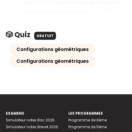
4
3
π
r
2
rayon
:
, aire d'un cône de hauteur de
r
1
3
π
r
2
h
de base circulaire de rayon
:
.
h
r
🎲 Quiz
GRATUIT
Configurations géométriques
Configurations géométriques
EXAMENS
LES PROGRAMMES
Simulateur notes Bac 2026
Programme de 6ème
Simulateur notes Brevet 2026
Programme de 5ème