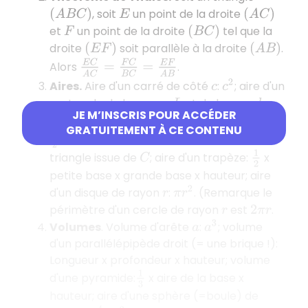
, soit
un point de la droite
(
A
B
C
)
E
(
A
C
)
et
un point de la droite
tel que la
F
(
B
C
)
droite
soit parallèle à la droite
.
(
E
F
)
(
A
B
)
E
C
A
C
=
F
C
B
C
=
E
F
A
B
Alors
.
Aires.
Aire d'un carré de côté
:
; aire d'un
c
2
c
rectangle de longueur
et de largeur
:
L
l
JE M’INSCRIS POUR ACCÉDER
; aire d'un triangle
:
L
×
l
(
A
B
C
)
GRATUITEMENT À CE CONTENU
1
2
C
H
×
A
B
avec
la hauteur du
C
H
1
2
triangle issue de
; aire d'un trapèze:
x
C
petite base x grande base x hauteur; aire
d'un disque de rayon
:
. (Remarque le
π
r
2
r
périmètre d'un cercle de rayon
est
.
r
2
π
r
Volumes
. Volume d'arête
:
; volume
a
3
a
d'un parallélépipède droit (= une brique !):
Longueur x profondeur x hauteur; volume
1
3
d'une pyramide:
x aire de la base x
hauteur; aire d'une sphère (=boule) de