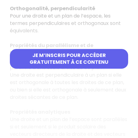
Orthogonalité, perpendicularité
Pour une droite et un plan de l’espace, les
termes perpendiculaires et orthogonaux sont
équivalents.
Propriétés du parallélisme et de
l’orthogonalité
JE M’INSCRIS POUR ACCÉDER
Une droite est parallèle à un plan dès qu’elle est
GRATUITEMENT À CE CONTENU
parallèle à une seule droite de ce plan .
Une droite est perpendiculaire à un plan si elle
est orthogonale à toutes les droites de ce plan,
ou bien si elle est orthogonale à seulement deux
droites sécantes de ce plan.
Propriétés analytiques
Une droite et un plan de l’espace sont parallèles
si et seulement si le produit scalaire des
vecteurs directeurs de la droite et des vecteurs