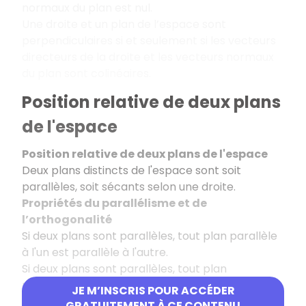
normaux du plan est nul.
Une droite et un plan de l’espace sont
perpendiculaires si et seulement si les vecteurs
directeurs de la droite et les vecteurs normaux
du plan sont colinéaires.
Position relative de deux plans
de l'espace
Position relative de deux plans de l'espace
Deux plans distincts de l'espace sont soit
parallèles, soit sécants selon une droite.
Propriétés du parallélisme et de
l’orthogonalité
Si deux plans sont parallèles, tout plan parallèle
à l'un est parallèle à l'autre.
Si deux plans sont parallèles, tout plan
perpendiculaire à l'un est perpendiculaire à
JE M’INSCRIS POUR ACCÉDER
l'autre.
GRATUITEMENT À CE CONTENU