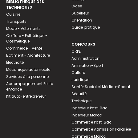
BIBLIOTHEQUE DES
Lycée
TECHNIQUES
Supérieur
Cuisine
Orientation
Transports
Guide pratique
Mode - Vêtements
Coiffure - Esthétique -
Cosmétique
CONCOURS
Commerce - Vente
CRPE
Bâtiment - Architecture
Administration
Électricité
Animation-Sport
Mécanique automobile
Culture
Services à la personne
Juridique
Accompagnement Petite
Santé-Social et Médico-Social
enfance
Sécurité
Kit auto-entrepreneur
Technique
Ingénieur Post-Bac
Ingénieur Maroc
Commerce Post-Bac
Commerce Admission Parallèle
Commerce Maroc