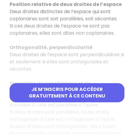
Position relative de deux droites de l’espace
Deux droites distinctes de l’espace qui sont
coplanaires sont soit parallèles, soit sécantes.
Si ces deux droites de l’espace ne sont pas
coplanaires, elles sont dites non coplanaires.
Orthogonalité, perpendicularité
Deux droites de l'espace sont perpendiculaires si
et seulement si elles sont orthogonales et
sécantes.
Propriétés du parallélisme et de
JE M’INSCRIS POUR ACCÉDER
l’orthogonalité
GRATUITEMENT À CE CONTENU
Si deux droites sont parallèles, toute droite
parallèle à l'une est parallèle à l'autre.
Si deux droites sont parallèles, toute droite
orthogonale à l'une est orthogonale à l'autre.
Si deux droites sont orthogonales, alors toute
droite parallèle à l'une est orthogonale à l'autre.