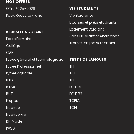
NOS OFFRES
Offre 2025-2026
VIE ETUDIANTE
Pack Réussite 4 ans
Vie Etudiante
Bourses et prêts étudiants
Logement Etudiant
REUSSITE SCOLAIRE
Jobs Etudiant et Alternance
Ecole Primaire
Trouve ton job saisonnier
Collège
CAP
Lycée général et technologique
TESTS DE LANGUES
Lycée Professionnel
TFI
Lycée Agricole
TCF
BTS
TEF
BTSA
DELF B1
BUT
DELF B2
Prépas
TOEIC
Licence
TOEFL
Licence Pro
DN Made
PASS