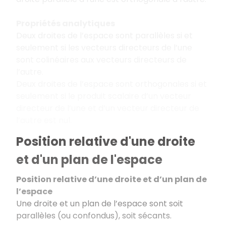
Propriétés analytiques
Deux droites de l’espace sont parallèles si et
seulement si les vecteurs directeurs de l’une
sont colinéaires aux vecteurs directeurs de
l’autre.
Deux droites de l’espace sont orthogonales si et
seulement si le produit scalaire d’un vecteur
directeur de l’une et d’un vecteur directeur de
l’autre est nul.
Position relative d'une droite
et d'un plan de l'espace
Position relative d’une droite et d’un plan de
l’espace
Une droite et un plan de l’espace sont soit
parallèles (ou confondus), soit sécants.