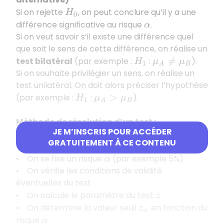
Si on rejette
, on peut conclure qu’il y a une
H
0
différence significative au risque
.
α
Si on veut savoir s’il existe une différence quel
que soit le sens de cette différence, on réalise un
test bilatéral
(par exemple :
:
).
H
1
μ
A
≠
μ
B
Si on souhaite privilégier un sens, on réalise un
test unilatéral. On doit alors préciser l’hypothèse
(par exemple :
:
).
H
1
μ
A
>
μ
B
Méthode de résolution d’un test :
JE M’INSCRIS POUR ACCÉDER
• On formule les hypothèses
et
du test
H
0
H
1
GRATUITEMENT À CE CONTENU
• On identifie le test à utiliser
• On se fixe un risque
(par exemple 5%)
α
• On vérifie les conditions de validité
éventuelles du test
• On calcule le paramètre du test
z
• On détermine la valeur seuil
en fonction du
z
α
risque
α