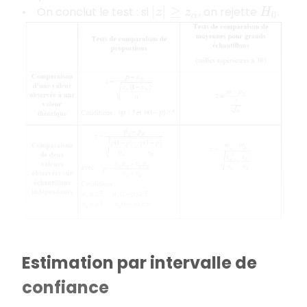
• On conclut le test : si
, on rejette
.
|
z
|
≥
z
α
H
0
Estimation par intervalle de
confiance