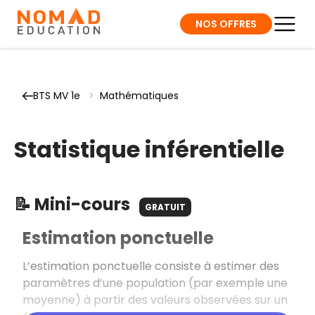
NOS OFFRES
BTS MV 1e
>
Mathématiques
Statistique inférentielle
📝 Mini-cours
GRATUIT
Estimation ponctuelle
L’estimation ponctuelle consiste à estimer des
paramètres d’une population (par exemple une
moyenne) à partir des valeurs observées sur un