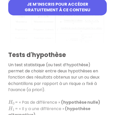
échantillon de cette population.
JE M’INSCRIS POUR ACCÉDER
GRATUITEMENT À CE CONTENU
Tests d'hypothèse
Un test statistique (ou test d’hypothèse)
permet de choisir entre deux hypothèses en
fonction des résultats obtenus sur un ou deux
échantillons par rapport à un risque
fixé à
α
l’avance (a priori).
= « Pas de différence »
(hypothèse nulle)
H
0
= « Il y a une différence »
(hypothèse
H
1
alternative)