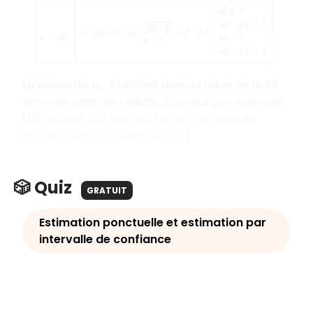
La valeur de
s’obtient dans la table de la loi
u
α
normale centrée réduite. Elle vaut par exemple
1,96 lorsque l’on recherche un intervalle de
confiance à 95% (donc
).
α
=
5
🎲 Quiz
GRATUIT
Estimation ponctuelle et estimation par
intervalle de confiance