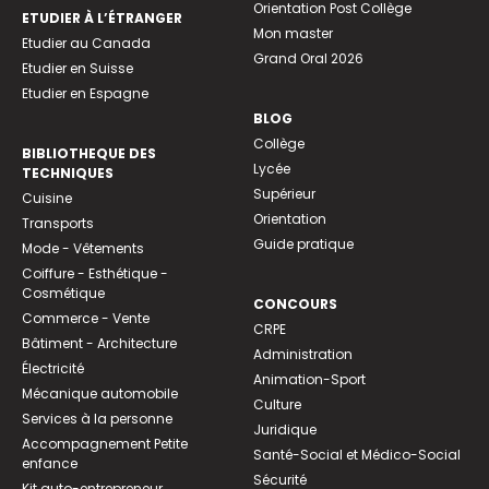
Orientation Post Collège
ETUDIER À L’ÉTRANGER
Mon master
Etudier au Canada
Grand Oral 2026
Etudier en Suisse
Etudier en Espagne
BLOG
Collège
BIBLIOTHEQUE DES
Lycée
TECHNIQUES
Supérieur
Cuisine
Orientation
Transports
Guide pratique
Mode - Vêtements
Coiffure - Esthétique -
Cosmétique
CONCOURS
Commerce - Vente
CRPE
Bâtiment - Architecture
Administration
Électricité
Animation-Sport
Mécanique automobile
Culture
Services à la personne
Juridique
Accompagnement Petite
Santé-Social et Médico-Social
enfance
Sécurité
Kit auto-entrepreneur