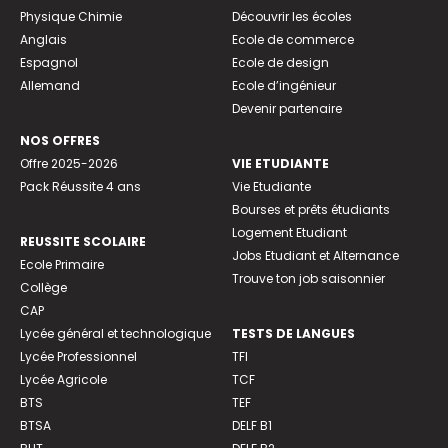
Physique Chimie
Découvrir les écoles
Anglais
Ecole de commerce
Espagnol
Ecole de design
Allemand
Ecole d’ingénieur
Devenir partenaire
NOS OFFRES
Offre 2025-2026
VIE ETUDIANTE
Pack Réussite 4 ans
Vie Etudiante
Bourses et prêts étudiants
Logement Etudiant
REUSSITE SCOLAIRE
Jobs Etudiant et Alternance
Ecole Primaire
Trouve ton job saisonnier
Collège
CAP
Lycée général et technologique
TESTS DE LANGUES
Lycée Professionnel
TFI
Lycée Agricole
TCF
BTS
TEF
BTSA
DELF B1