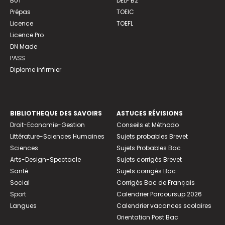
BUT
DELF B2
Prépas
TOEIC
Licence
TOEFL
Licence Pro
DN Made
PASS
Diplome infirmier
BIBLIOTHEQUE DES SAVOIRS
ASTUCES RÉVISIONS
Droit-Economie-Gestion
Conseils et Méthodo
Littérature-Sciences Humaines
Sujets probables Brevet
Sciences
Sujets Probables Bac
Arts-Design-Spectacle
Sujets corrigés Brevet
Santé
Sujets corrigés Bac
Social
Corrigés Bac de Français
Sport
Calendrier Parcoursup 2026
Langues
Calendrier vacances scolaires
Orientation Post Bac