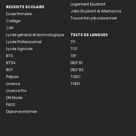
Logement Etudiant
REUSSITE SCOLAIRE
Jobs Etudiant et Alternance
Ecole Primaire
Trouve ton job saisonnier
Collège
CAP
Lycée général et technologique
TESTS DE LANGUES
Lycée Professionnel
TFI
Lycée Agricole
TCF
BTS
TEF
BTSA
DELF B1
BUT
DELF B2
Prépas
TOEIC
Licence
TOEFL
Licence Pro
DN Made
PASS
Diplome infirmier