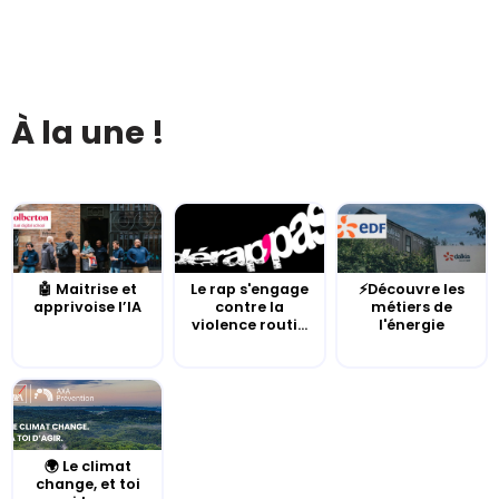
À la une !
🤖 Maitrise et
Le rap s'engage
⚡Découvre les
apprivoise l’IA
contre la
métiers de
violence routi...
l'énergie
🌍 Le climat
change, et toi