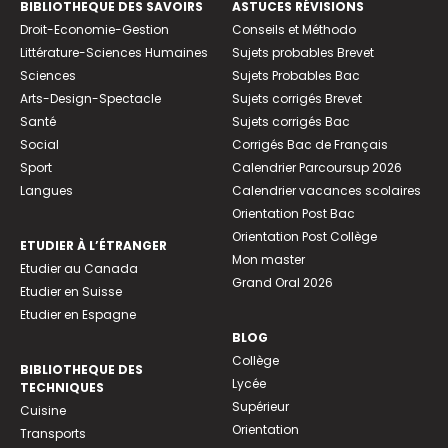
BIBLIOTHEQUE DES SAVOIRS
ASTUCES RÉVISIONS
Droit-Economie-Gestion
Conseils et Méthodo
Littérature-Sciences Humaines
Sujets probables Brevet
Sciences
Sujets Probables Bac
Arts-Design-Spectacle
Sujets corrigés Brevet
Santé
Sujets corrigés Bac
Social
Corrigés Bac de Français
Sport
Calendrier Parcoursup 2026
Langues
Calendrier vacances scolaires
Orientation Post Bac
Orientation Post Collège
ETUDIER À L’ÉTRANGER
Mon master
Etudier au Canada
Grand Oral 2026
Etudier en Suisse
Etudier en Espagne
BLOG
Collège
BIBLIOTHEQUE DES
Lycée
TECHNIQUES
Supérieur
Cuisine
Orientation
Transports