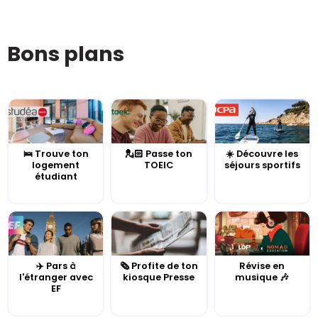
Bons plans
🛌 Trouve ton
💂🏻 Passe ton
☀️ Découvre les
logement
TOEIC
séjours sportifs
étudiant
✈️ Pars à
🗞️ Profite de ton
Révise en
l'étranger avec
kiosque Presse
musique 🎶
EF