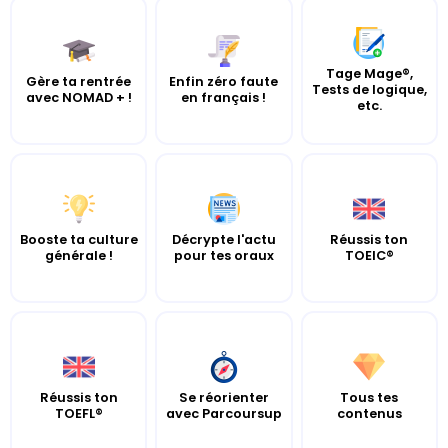
Tage Mage®,
Gère ta rentrée
Enfin zéro faute
Tests de logique,
avec NOMAD + !
en français !
etc.
Booste ta culture
Décrypte l'actu
Réussis ton
générale !
pour tes oraux
TOEIC®
Réussis ton
Se réorienter
Tous tes
TOEFL®
avec Parcoursup
contenus