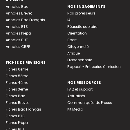
Annales Bac
NOS ENGAGEMENTS
Annales Brevet
Nos professeurs
Annales Bac Français
IA
Annales BTS
Réussite scolaire
Annales Prépa
Orientation
Annales BUT
Sport
Annales CRPE
Citoyenneté
Afrique
Francophonie
FICHES DE RÉVISIONS
Rapport - Entreprise à mission
Fiches 6ème
Fiches 5ème
Fiches 4ème
NOS RESSOURCES
Fiches 3ème
FAQ et support
Fiches Bac
Actualités
Fiches Brevet
Communiqués de Presse
Fiches Bac Français
Kit Média
Fiches BTS
Fiches Prépa
Fiches BUT