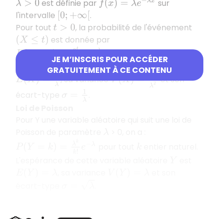
f
(
x
)
=
λ
e
−
λ
x
est définie par
sur
λ
>
0
l'intervalle
.
[
0
;
+
∞
[
Pour tout
, la probabilité de l'événement
t
>
0
est donnée par
(
X
≤
t
)
P
(
X
≤
t
)
=
∫
0
t
λ
e
−
λ
x
d
x
.
JE M’INSCRIS POUR ACCÉDER
L'espérance de cette variable aléatoire
est
X
GRATUITEMENT À CE CONTENU
E
(
X
)
=
1
λ
V
(
X
)
=
1
λ
2
, sa variance
et son
σ
=
1
λ
écart-type
.
Loi de Poisson
Pour Y une variable aléatoire qui suit une loi de
Poisson de paramètre
> 0, on a :
λ
P
(
Y
=
k
)
=
λ
k
k
!
e
−
λ
pour tout
entier naturel.
k
L'espérance de cette variable aléatoire
est
Y
, sa variance
et son
E
(
Y
)
=
λ
V
(
Y
)
=
λ
σ
=
λ
écart-type
.