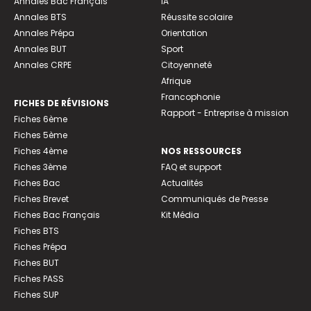
Annales Bac Français
IA
Annales BTS
Réussite scolaire
Annales Prépa
Orientation
Annales BUT
Sport
Annales CRPE
Citoyenneté
Afrique
Francophonie
FICHES DE RÉVISIONS
Rapport - Entreprise à mission
Fiches 6ème
Fiches 5ème
Fiches 4ème
NOS RESSOURCES
Fiches 3ème
FAQ et support
Fiches Bac
Actualités
Fiches Brevet
Communiqués de Presse
Fiches Bac Français
Kit Média
Fiches BTS
Fiches Prépa
Fiches BUT
Fiches PASS
Fiches SUP