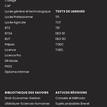
Collège
CAP
Lycée général et technologique
TESTS DE LANGUES
Lycée Professionnel
TFI
Lycée Agricole
TCF
BTS
TEF
BTSA
DELF B1
BUT
DELF B2
Prépas
TOEIC
Licence
TOEFL
Licence Pro
DN Made
PASS
Diplome infirmier
BIBLIOTHEQUE DES SAVOIRS
ASTUCES RÉVISIONS
Droit-Economie-Gestion
Conseils et Méthodo
Littérature-Sciences Humaines
Sujets probables Brevet