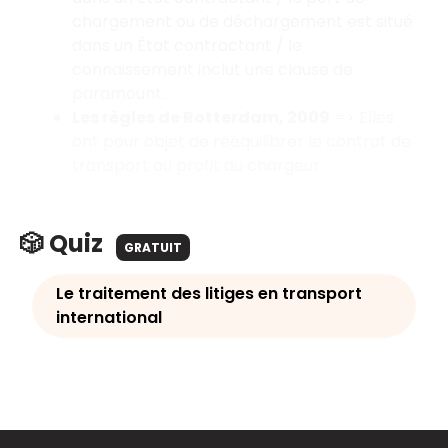
chargement ou de déchargement est situé
dans un État contractant / le
connaissement inclut une clause de
paramount.
Les règles de Rotterdam, 2009
=> Elles
ont pour objet de rééquilibrer le contrat de
transport au profit du chargeur.
🎲 Quiz
GRATUIT
Le traitement des litiges en transport
international