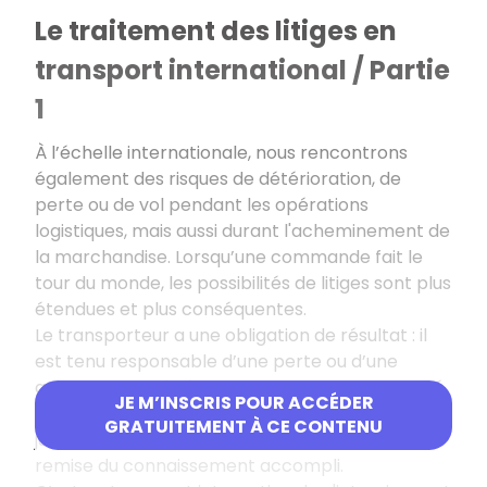
Le traitement des litiges en
transport international / Partie
1
À l’échelle internationale, nous rencontrons
également des risques de détérioration, de
perte ou de vol pendant les opérations
logistiques, mais aussi durant l'acheminement de
la marchandise. Lorsqu’une commande fait le
tour du monde, les possibilités de litiges sont plus
étendues et plus conséquentes.
Le transporteur a une obligation de résultat
: il
est tenu responsable d’une perte ou d’une
avarie constatée à la livraison. Sa responsabilité
JE M’INSCRIS POUR ACCÉDER
s’étend de la prise en charge de la marchandise,
GRATUITEMENT À CE CONTENU
jusqu’à la livraison au réceptionnaire contre
remise du connaissement accompli.