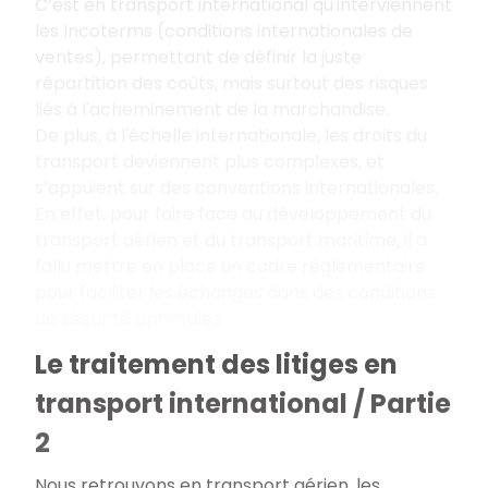
C’est en transport international qu'interviennent
les Incoterms (conditions internationales de
ventes), permettant de définir la juste
répartition des coûts, mais surtout des risques
liés à l'acheminement de la marchandise.
De plus, à l'échelle internationale, les droits du
transport deviennent plus complexes, et
s’appuient sur des conventions internationales.
En effet, pour faire face au développement du
transport aérien et du transport maritime, il a
fallu mettre en place un cadre réglementaire
pour faciliter les échanges dans des conditions
de sécurité optimales.
Le traitement des litiges en
transport international / Partie
2
Nous retrouvons en transport aérien, les