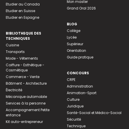
Mon master
Etudier au Canada
Grand Oral 2026
Etudier en Suisse
Etudier en Espagne
BLOG
Collège
BIBLIOTHEQUE DES
Lycée
TECHNIQUES
Supérieur
Cuisine
Orientation
Transports
Guide pratique
Mode - Vêtements
Coiffure - Esthétique -
Cosmétique
CONCOURS
Commerce - Vente
CRPE
Bâtiment - Architecture
Administration
Électricité
Animation-Sport
Mécanique automobile
Culture
Services à la personne
Juridique
Accompagnement Petite
Santé-Social et Médico-Social
enfance
Sécurité
Kit auto-entrepreneur
Technique