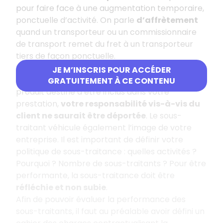
pour faire face à une augmentation temporaire,
ponctuelle d’activité. On parle
d’affrètement
quand un transporteur ou un commissionnaire
de transport remet du fret à un transporteur
tiers de façon ponctuelle.
Lorsque vous confiez une partie du travail à
JE M’INSCRIS POUR ACCÉDER
accomplir à un tiers ou que vous achetez un
GRATUITEMENT À CE CONTENU
produit destiné à être inclus dans votre
prestation,
votre responsabilité vis-à-vis du
client ne saurait être déportée
. Le sous-
traitant véhicule également l’image de votre
entreprise. Il est important de définir votre
politique de sous-traitance : quelles activités
?
Pourquoi
? Nombre de sous-traitants
? Pour être
performante, la sous-traitance doit être
réfléchie et non subie
.
Afin de pouvoir évaluer la performance des
sous-traitants, il faut au préalable avoir défini un