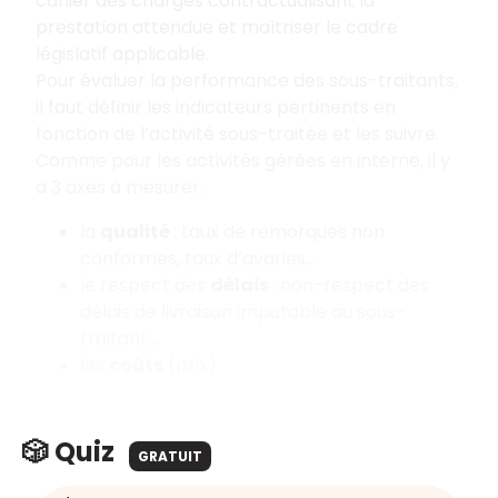
cahier des charges contractualisant la
prestation attendue et maîtriser le cadre
législatif applicable.
Pour évaluer la performance des sous-traitants,
il faut définir les indicateurs pertinents en
fonction de l’activité sous-traitée et les suivre.
Comme pour les activités gérées en interne, il y
a 3 axes à mesurer
:
la
qualité
: taux de remorques non
conformes, taux d’avaries…
le respect des
délais
: non-respect des
délais de livraison imputable au sous-
traitant…
les
coûts
(prix)
🎲 Quiz
GRATUIT