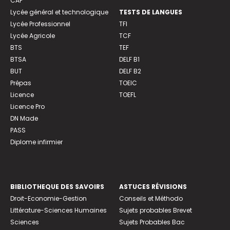
CAP
Lycée général et technologique
TESTS DE LANGUES
Lycée Professionnel
TFI
Lycée Agricole
TCF
BTS
TEF
BTSA
DELF B1
BUT
DELF B2
Prépas
TOEIC
Licence
TOEFL
Licence Pro
DN Made
PASS
Diplome infirmier
BIBLIOTHEQUE DES SAVOIRS
ASTUCES RÉVISIONS
Droit-Economie-Gestion
Conseils et Méthodo
Littérature-Sciences Humaines
Sujets probables Brevet
Sciences
Sujets Probables Bac