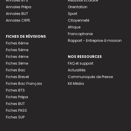
Annales BTS
Réussite scolaire
Annales Prépa
Orientation
Annales BUT
Sport
Annales CRPE
Citoyenneté
Afrique
Francophonie
FICHES DE RÉVISIONS
Rapport - Entreprise à mission
Fiches 6ème
Fiches 5ème
Fiches 4ème
NOS RESSOURCES
Fiches 3ème
FAQ et support
Fiches Bac
Actualités
Fiches Brevet
Communiqués de Presse
Fiches Bac Français
Kit Média
Fiches BTS
Fiches Prépa
Fiches BUT
Fiches PASS
Fiches SUP