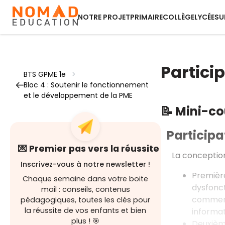
NOTRE PROJET
PRIMAIRE
COLLÈGE
LYCÉE
SU
Partici
BTS GPME 1e
>
Bloc 4 : Soutenir le fonctionnement
et le développement de la PME
📝 Mini-c
Participa
💌 Premier pas vers la réussite
La conception
Inscrivez-vous à notre newsletter !
Premièr
Chaque semaine dans votre boite
dysfonc
mail : conseils, contenus
commerci
pédagogiques, toutes les clés pour
la réussite de vos enfants et bien
informa
plus ! 🎯
Deuxième