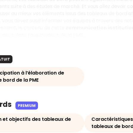
ents suite à des études de marché. Et vous allez devoi
fuser au mieux vos éléments issus des tableaux de bord af
. Vous devez aussi informer vos équipes à travers des no
mement, le contenu de cette
communication institutio
ration dans l’organisation de la PME.
ATUIT
icipation à l’élaboration de
e bord de la PME
ards
PREMIUM
 et objectifs des tableaux de
Caractéristiques
tableaux de bor