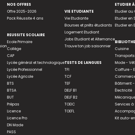
NOS OFFRES
ETUDIER À
Offre 2025-2026
VIE ETUDIANTE
Etudier a
Pack Réussite 4 ans
Vie Etudiante
Etudier en 
Bourses et prêts étudiants
Etudier en
Logement Etudiant
REUSSITE SCOLAIRE
Jobs Etudiant et Alternance
Ecole Primaire
BIBLIOTH
sion
Trouve ton job saisonnier
Collège
Cuisine
CAP
Transports
Lycée général et technologique
TESTS DE LANGUES
Mode - Vê
Lycée Professionnel
TFI
Coiffure -
Lycée Agricole
TCF
Commerce 
BTS
TEF
Bâtiment -
BTSA
DELF B1
Électricité
BUT
DELF B2
Mécanique
Prépas
TOEIC
Services à
Licence
TOEFL
Accompagn
Licence Pro
Kit auto-e
DN Made
PASS