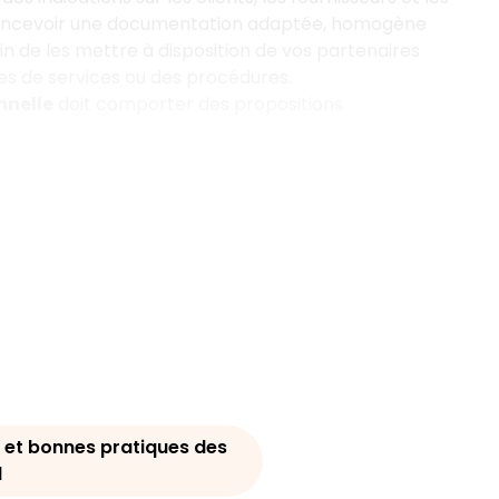
r concevoir une documentation adaptée, homogène
in de les mettre à disposition de vos partenaires
tes de services ou des procédures.
nnelle
doit comporter des propositions
 et bonnes pratiques des
d