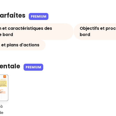
parfaites
PREMIUM
 et caractéristiques des
Objectifs et pro
e bord
bord
 et plans d'actions
Mentale
PREMIUM
 à
de