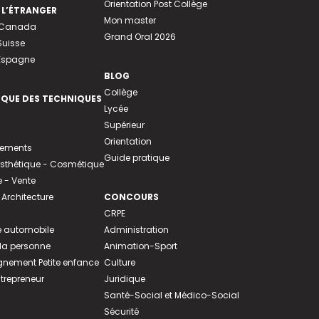
Orientation Post Collège
 L’ÉTRANGER
Mon master
u Canada
Grand Oral 2026
Suisse
 Espagne
BLOG
Collège
EQUE DES TECHNIQUES
Lycée
Supérieur
Orientation
tements
Guide pratique
 Esthétique - Cosmétique
- Vente
 Architecture
CONCOURS
CRPE
 automobile
Administration
 la personne
Animation-Sport
ement Petite enfance
Culture
ntrepreneur
Juridique
Santé-Social et Médico-Social
Sécurité