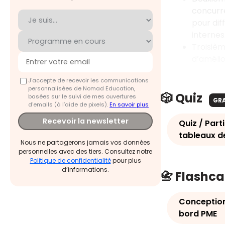
concurr
pour dif
internes
Troisiè
d’amélio
J'accepte de recevoir les communications
personnalisées de Nomad Education,
🎲 Quiz
basées sur le suivi de mes ouvertures
GR
d'emails (à l’aide de pixels).
En savoir plus
Recevoir la newsletter
Quiz / Part
tableaux d
Nous ne partagerons jamais vos données
personnelles avec des tiers. Consultez notre
Politique de confidentialité
pour plus
d’informations.
📇 Flashc
Conception
bord PME