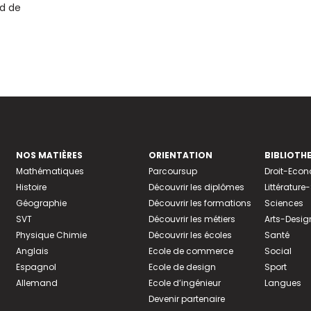
d de
NOS MATIÈRES
ORIENTATION
BIBLIOTH
Mathématiques
Parcoursup
Droit-Eco
Histoire
Découvrir les diplômes
Littératur
Géographie
Découvrir les formations
Sciences
SVT
Découvrir les métiers
Arts-Desig
Physique Chimie
Découvrir les écoles
Santé
Anglais
Ecole de commerce
Social
Espagnol
Ecole de design
Sport
Allemand
Ecole d’ingénieur
Langues
Devenir partenaire