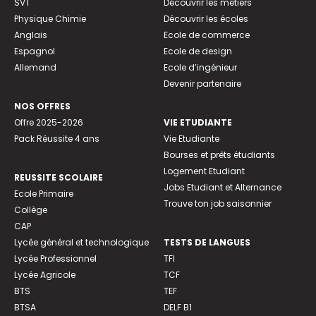
SVT
Découvrir les métiers
Physique Chimie
Découvrir les écoles
Anglais
Ecole de commerce
Espagnol
Ecole de design
Allemand
Ecole d’ingénieur
Devenir partenaire
NOS OFFRES
Offre 2025-2026
VIE ETUDIANTE
Pack Réussite 4 ans
Vie Etudiante
Bourses et prêts étudiants
Logement Etudiant
REUSSITE SCOLAIRE
Jobs Etudiant et Alternance
Ecole Primaire
Trouve ton job saisonnier
Collège
CAP
Lycée général et technologique
TESTS DE LANGUES
Lycée Professionnel
TFI
Lycée Agricole
TCF
BTS
TEF
BTSA
DELF B1