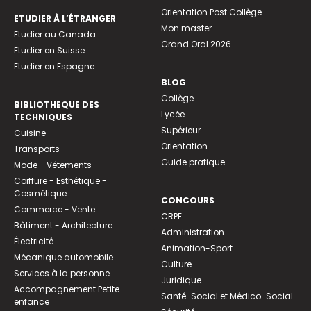
Orientation Post Collège
ETUDIER À L’ÉTRANGER
Mon master
Etudier au Canada
Grand Oral 2026
Etudier en Suisse
Etudier en Espagne
BLOG
Collège
BIBLIOTHEQUE DES
Lycée
TECHNIQUES
Supérieur
Cuisine
Orientation
Transports
Guide pratique
Mode - Vêtements
Coiffure - Esthétique -
Cosmétique
CONCOURS
Commerce - Vente
CRPE
Bâtiment - Architecture
Administration
Électricité
Animation-Sport
Mécanique automobile
Culture
Services à la personne
Juridique
Accompagnement Petite
Santé-Social et Médico-Social
enfance