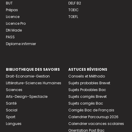
BUT
DELF B2
Prépas
TOEIC
Licence
TOEFL
Licence Pro
DN Made
PASS
Diplome infirmier
BIBLIOTHEQUE DES SAVOIRS
ASTUCES RÉVISIONS
Droit-Economie-Gestion
Conseils et Méthodo
Littérature-Sciences Humaines
Sujets probables Brevet
Sciences
Sujets Probables Bac
Arts-Design-Spectacle
Sujets corrigés Brevet
Santé
Sujets corrigés Bac
Social
Corrigés Bac de Français
Sport
Calendrier Parcoursup 2026
Langues
Calendrier vacances scolaires
Orientation Post Bac