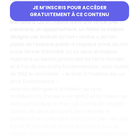
symbolique, un « chez-soi », « notre coin dans le
JE M’INSCRIS POUR ACCÉDER
monde », comme disait le philosophe Gaston
GRATUITEMENT À CE CONTENU
Bachelard. Qu’on habite dans une tente, une
caravane, un appartement, un hôtel, la maison
désigne cet endroit où l’on « rentre », où l’on
passe de l’espace public à l’espace privé, où l’on
a une forme d’intimité. En ce sens, la maison
répond à un besoin primordial de l’être humain,
et à l’un de ses droits fondamentaux. La loi Quillot
de 1982 le reconnaît : « le droit à l’habitat est un
droit fondamental. »
Ainsi, on distinguera la maison au sens
architectural (
house
en anglais) et la maison au
sens symbolique, le chez-soi (
home
en anglais).
Certes, les deux sens sont perméables et
tendent à se confondre, mais il faut bien voir que
si tout le monde ne vit pas en maison, tout le
monde a besoin d’un chez-soi, et ne pas en avoir