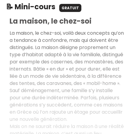
📝 Mini-cours
GRATUIT
La maison, le chez-soi
La maison, le chez-soi, voilà deux concepts qu’on
a tendance à confondre, mais qui doivent être
distingués. La maison désigne proprement un
type d’habitat adapté à la vie familiale, distingué
par exemple des casernes, des monastères, des
internats. Bâtie « en dur » et pour durer, elle est
liée à un mode de vie sédentaire, à la différence
des tentes, des caravanes, des « mobil-home ».
Sauf déménagement, une famille s’y installe
pour une durée indéterminée. Parfois, plusieurs
générations s’y succèdent, comme ces maisons
en Grèce où l’on rajoute un étage pour accueillir
une nouvelle génération.
Mais on ne saurait réduire la maison à une réalité
matérielle. La maison, c’est aussi un lieu