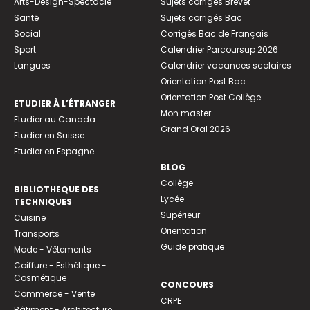
Arts-Design-Spectacle
Sujets corrigés Brevet
Santé
Sujets corrigés Bac
Social
Corrigés Bac de Français
Sport
Calendrier Parcoursup 2026
Langues
Calendrier vacances scolaires
Orientation Post Bac
Orientation Post Collège
ETUDIER À L’ÉTRANGER
Mon master
Etudier au Canada
Grand Oral 2026
Etudier en Suisse
Etudier en Espagne
BLOG
Collège
BIBLIOTHEQUE DES
Lycée
TECHNIQUES
Supérieur
Cuisine
Orientation
Transports
Guide pratique
Mode - Vêtements
Coiffure - Esthétique -
Cosmétique
CONCOURS
Commerce - Vente
CRPE
Bâtiment - Architecture