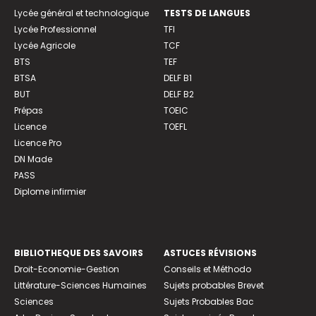
Lycée général et technologique
TESTS DE LANGUES
Lycée Professionnel
TFI
Lycée Agricole
TCF
BTS
TEF
BTSA
DELF B1
BUT
DELF B2
Prépas
TOEIC
Licence
TOEFL
Licence Pro
DN Made
PASS
Diplome infirmier
BIBLIOTHEQUE DES SAVOIRS
ASTUCES RÉVISIONS
Droit-Economie-Gestion
Conseils et Méthodo
Littérature-Sciences Humaines
Sujets probables Brevet
Sciences
Sujets Probables Bac