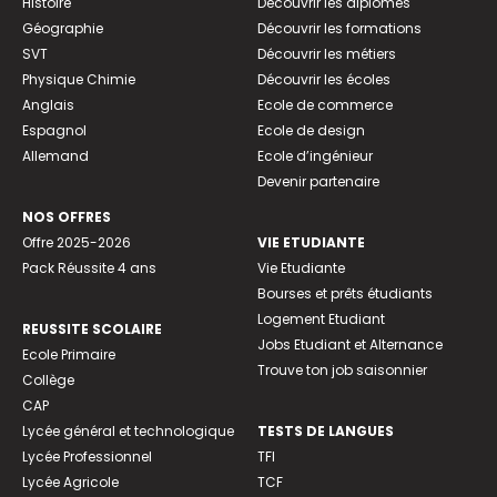
Histoire
Découvrir les diplômes
Géographie
Découvrir les formations
SVT
Découvrir les métiers
Physique Chimie
Découvrir les écoles
Anglais
Ecole de commerce
Espagnol
Ecole de design
Allemand
Ecole d’ingénieur
Devenir partenaire
NOS OFFRES
Offre 2025-2026
VIE ETUDIANTE
Pack Réussite 4 ans
Vie Etudiante
Bourses et prêts étudiants
Logement Etudiant
REUSSITE SCOLAIRE
Jobs Etudiant et Alternance
Ecole Primaire
Trouve ton job saisonnier
Collège
CAP
Lycée général et technologique
TESTS DE LANGUES
Lycée Professionnel
TFI
Lycée Agricole
TCF