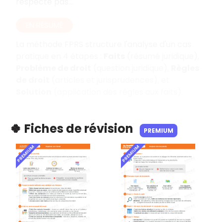
respecte pas…
EN RÉSUMÉ
La méthode FPRS structure l'analyse d'un cas
pratique en 4 étapes
:
Faits
(résumé juridique),
Problème de droit
(question juridique),
Règles
de droit
(articles et jurisprudences), et
Solution
(application des règles aux faits).
🍀 Fiches de révision
PREMIUM
PREMIUM
PREMIUM