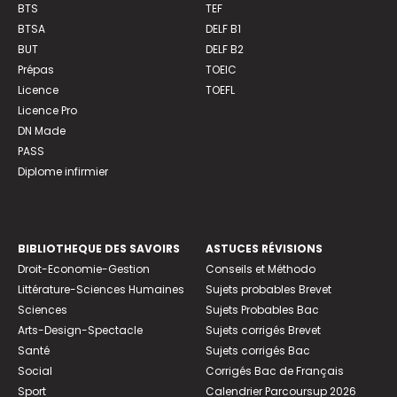
BTS
TEF
BTSA
DELF B1
BUT
DELF B2
Prépas
TOEIC
Licence
TOEFL
Licence Pro
DN Made
PASS
Diplome infirmier
BIBLIOTHEQUE DES SAVOIRS
ASTUCES RÉVISIONS
Droit-Economie-Gestion
Conseils et Méthodo
Littérature-Sciences Humaines
Sujets probables Brevet
Sciences
Sujets Probables Bac
Arts-Design-Spectacle
Sujets corrigés Brevet
Santé
Sujets corrigés Bac
Social
Corrigés Bac de Français
Sport
Calendrier Parcoursup 2026