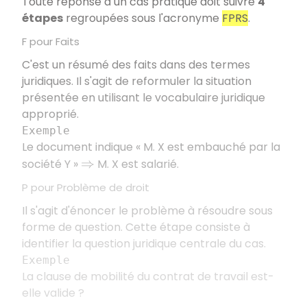
Toute réponse à un cas pratique doit suivre
4
étapes
regroupées sous l'acronyme
FPRS
.
F pour Faits
C'est un résumé des faits dans des termes
juridiques. Il s'agit de reformuler la situation
présentée en utilisant le vocabulaire juridique
approprié.
Exemple
Le document indique «
M. X est embauché par la
société Y
»
M. X est salarié.
⇒
P pour Problème de droit
Il s'agit d'énoncer le problème à résoudre sous
forme de question. Cette étape consiste à
identifier la question juridique centrale du cas.
Exemple
La clause de mobilité du contrat de travail est-
elle valide
?