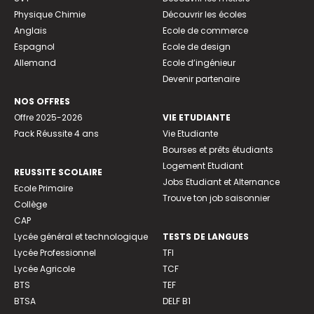
Physique Chimie
Découvrir les écoles
Anglais
Ecole de commerce
Espagnol
Ecole de design
Allemand
Ecole d’ingénieur
Devenir partenaire
NOS OFFRES
Offre 2025-2026
VIE ETUDIANTE
Pack Réussite 4 ans
Vie Etudiante
Bourses et prêts étudiants
Logement Etudiant
REUSSITE SCOLAIRE
Jobs Etudiant et Alternance
Ecole Primaire
Trouve ton job saisonnier
Collège
CAP
Lycée général et technologique
TESTS DE LANGUES
Lycée Professionnel
TFI
Lycée Agricole
TCF
BTS
TEF
BTSA
DELF B1