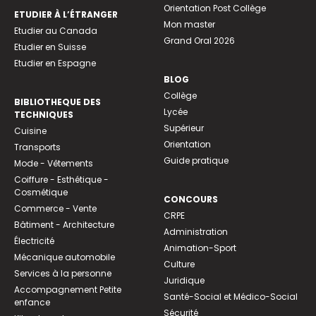
Orientation Post Collège
ETUDIER À L’ÉTRANGER
Mon master
Etudier au Canada
Grand Oral 2026
Etudier en Suisse
Etudier en Espagne
BLOG
Collège
BIBLIOTHEQUE DES
Lycée
TECHNIQUES
Supérieur
Cuisine
Orientation
Transports
Guide pratique
Mode - Vêtements
Coiffure - Esthétique -
Cosmétique
CONCOURS
Commerce - Vente
CRPE
Bâtiment - Architecture
Administration
Électricité
Animation-Sport
Mécanique automobile
Culture
Services à la personne
Juridique
Accompagnement Petite
Santé-Social et Médico-Social
enfance
Sécurité