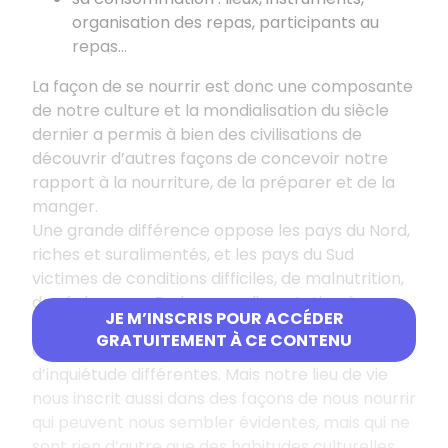
organisation des repas, participants au
repas…
La façon de se nourrir est donc une composante
de notre culture et la mondialisation du siècle
dernier a permis à bien des civilisations de
découvrir d’autres façons de concevoir notre
rapport à la nourriture, de la préparer et de la
manger.
Une grande différence oppose les pays du Nord,
riches et suralimentés, et les pays du Sud
victimes de conditions difficiles, de malnutrition,
de sécheresse. De la sous-alimentation à
JE M’INSCRIS POUR ACCÉDER
l’obésité, les différences de nourriture apportent
GRATUITEMENT À CE CONTENU
à chaque aire géographique des sources
d’inquiétude différentes. Mais notre lieu de vie
nous inscrit aussi dans des façons de nous nourrir
qui peuvent nous sembler évidentes, mais qui ne
sont rien d’autre que des habitudes culturelles