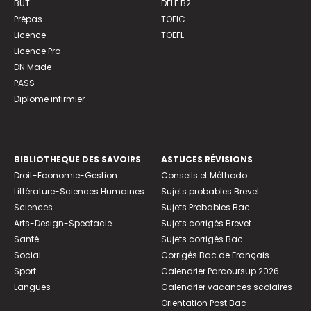
BUT
DELF B2
Prépas
TOEIC
Licence
TOEFL
Licence Pro
DN Made
PASS
Diplome infirmier
BIBLIOTHEQUE DES SAVOIRS
ASTUCES RÉVISIONS
Droit-Economie-Gestion
Conseils et Méthodo
Littérature-Sciences Humaines
Sujets probables Brevet
Sciences
Sujets Probables Bac
Arts-Design-Spectacle
Sujets corrigés Brevet
Santé
Sujets corrigés Bac
Social
Corrigés Bac de Français
Sport
Calendrier Parcoursup 2026
Langues
Calendrier vacances scolaires
Orientation Post Bac