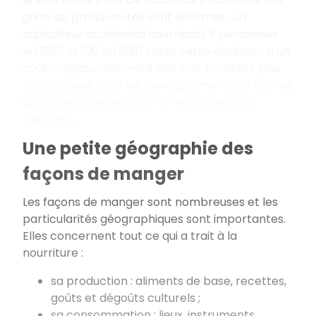
e
gains de productivités sont énormes
: un
agriculteur occidental nourrissait 5 personnes
en 1950 et 100 en 1980
! Mais cette évolution a un
coût
: appauvrissement des sols, maladies plus
nombreuses dans les élevages, méfiance accrue
des consommateurs vis-à-vis de ce qu’ils
mangent...
Une petite géographie des
façons de manger
Les façons de manger sont nombreuses et les
particularités géographiques sont importantes.
Elles concernent tout ce qui a trait à la
nourriture
:
sa production : aliments de base, recettes,
goûts et dégoûts culturels
;
sa consommation : lieux, instruments,