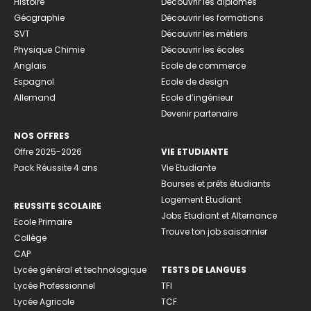
Histoire
Découvrir les diplômes
Géographie
Découvrir les formations
SVT
Découvrir les métiers
Physique Chimie
Découvrir les écoles
Anglais
Ecole de commerce
Espagnol
Ecole de design
Allemand
Ecole d’ingénieur
Devenir partenaire
NOS OFFRES
Offre 2025-2026
VIE ETUDIANTE
Pack Réussite 4 ans
Vie Etudiante
Bourses et prêts étudiants
Logement Etudiant
REUSSITE SCOLAIRE
Jobs Etudiant et Alternance
Ecole Primaire
Trouve ton job saisonnier
Collège
CAP
Lycée général et technologique
TESTS DE LANGUES
Lycée Professionnel
TFI
Lycée Agricole
TCF