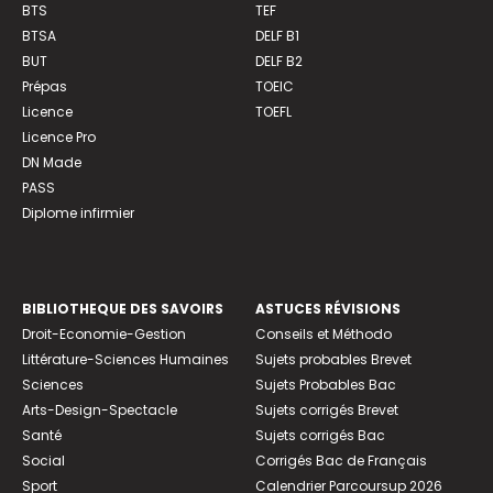
BTS
TEF
BTSA
DELF B1
BUT
DELF B2
Prépas
TOEIC
Licence
TOEFL
Licence Pro
DN Made
PASS
Diplome infirmier
BIBLIOTHEQUE DES SAVOIRS
ASTUCES RÉVISIONS
Droit-Economie-Gestion
Conseils et Méthodo
Littérature-Sciences Humaines
Sujets probables Brevet
Sciences
Sujets Probables Bac
Arts-Design-Spectacle
Sujets corrigés Brevet
Santé
Sujets corrigés Bac
Social
Corrigés Bac de Français
Sport
Calendrier Parcoursup 2026