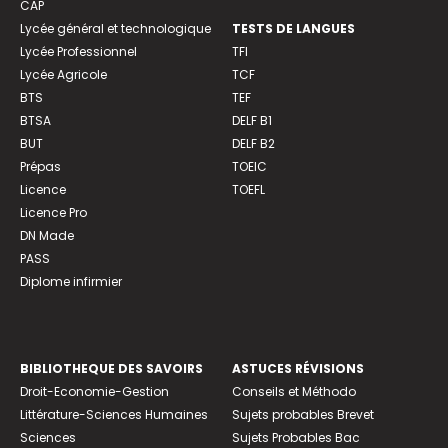
CAP
Lycée général et technologique
TESTS DE LANGUES
Lycée Professionnel
TFI
Lycée Agricole
TCF
BTS
TEF
BTSA
DELF B1
BUT
DELF B2
Prépas
TOEIC
Licence
TOEFL
Licence Pro
DN Made
PASS
Diplome infirmier
BIBLIOTHEQUE DES SAVOIRS
ASTUCES RÉVISIONS
Droit-Economie-Gestion
Conseils et Méthodo
Littérature-Sciences Humaines
Sujets probables Brevet
Sciences
Sujets Probables Bac