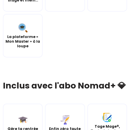
stage et mém...
La plateforme «
Mon Master » à la
loupe
Inclus avec l'abo Nomad+ 💎
Tage Mage®,
Gère ta rentrée
Enfin zéro faute