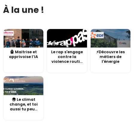
À la une !
🤖 Maitrise et
Le rap s'engage
⚡Découvre les
apprivoise l’IA
contre la
métiers de
violence routi...
l'énergie
🌍 Le climat
change, et toi
aussi tu peu...