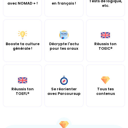
Tests de logique,
avec NOMAD + !
en français !
etc.
Booste ta culture
Décrypte l'actu
Réussis ton
générale !
pour tes oraux
TOEIC®
Réussis ton
Se réorienter
Tous tes
TOEFL®
avec Parcoursup
contenus