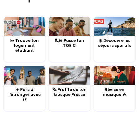
🛌 Trouve ton
💂🏻 Passe ton
☀️ Découvre les
logement
TOEIC
séjours sportifs
étudiant
✈️ Pars à
🗞️ Profite de ton
Révise en
l'étranger avec
kiosque Presse
musique 🎶
EF