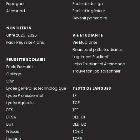
Espagnol
Ecole de design
Allemand
Ecole d’ingénieur
Devenir partenaire
NOS OFFRES
Offre 2025-2026
VIE ETUDIANTE
Pack Réussite 4 ans
Vie Etudiante
Bourses et prêts étudiants
Logement Etudiant
REUSSITE SCOLAIRE
Jobs Etudiant et Alternance
Ecole Primaire
Trouve ton job saisonnier
Collège
CAP
Lycée général et technologique
TESTS DE LANGUES
Lycée Professionnel
TFI
Lycée Agricole
TCF
BTS
TEF
BTSA
DELF B1
BUT
DELF B2
Prépas
TOEIC
Licence
TOEFL