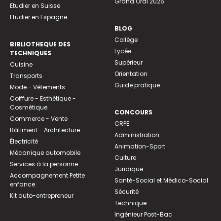
Grand Oral 2026
Etudier en Suisse
Etudier en Espagne
BLOG
Collège
BIBLIOTHEQUE DES
Lycée
TECHNIQUES
Supérieur
Cuisine
Orientation
Transports
Guide pratique
Mode - Vêtements
Coiffure - Esthétique -
Cosmétique
CONCOURS
Commerce - Vente
CRPE
Bâtiment - Architecture
Administration
Électricité
Animation-Sport
Mécanique automobile
Culture
Services à la personne
Juridique
Accompagnement Petite
Santé-Social et Médico-Social
enfance
Sécurité
Kit auto-entrepreneur
Technique
Ingénieur Post-Bac