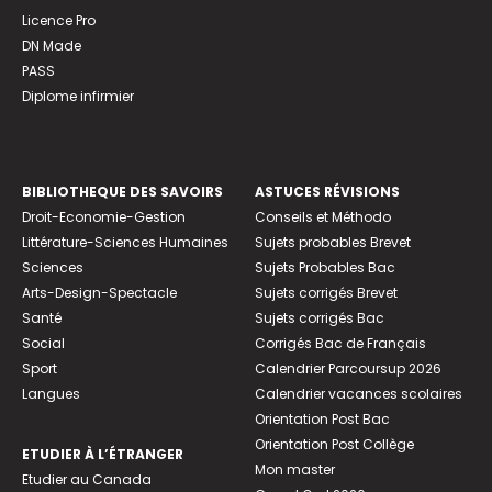
Licence Pro
DN Made
PASS
Diplome infirmier
BIBLIOTHEQUE DES SAVOIRS
ASTUCES RÉVISIONS
Droit-Economie-Gestion
Conseils et Méthodo
Littérature-Sciences Humaines
Sujets probables Brevet
Sciences
Sujets Probables Bac
Arts-Design-Spectacle
Sujets corrigés Brevet
Santé
Sujets corrigés Bac
Social
Corrigés Bac de Français
Sport
Calendrier Parcoursup 2026
Langues
Calendrier vacances scolaires
Orientation Post Bac
Orientation Post Collège
ETUDIER À L’ÉTRANGER
Mon master
Etudier au Canada