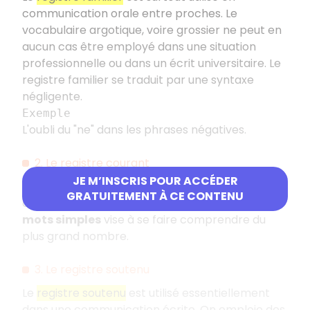
communication orale entre proches. Le
vocabulaire argotique, voire grossier ne peut en
aucun cas être employé dans une situation
professionnelle ou dans un écrit universitaire. Le
registre familier se traduit par une syntaxe
négligente.
Exemple
L'oubli du "ne" dans les phrases négatives.
2. Le registre courant
JE M’INSCRIS POUR ACCÉDER
Le
registre courant
est utilisé dans une
GRATUITEMENT À CE CONTENU
communication écrite ou orale. L'emploi de
mots simples
vise à se faire comprendre du
plus grand nombre.
3. Le registre soutenu
Le
registre soutenu
est utilisé essentiellement
dans une communication écrite. On emploie des