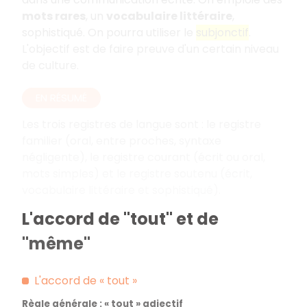
mots rares
, un
vocabulaire littéraire
,
sophistiqué. On pourra utiliser le
subjonctif
.
L'objectif est de faire preuve d'un certain niveau
de culture.
EN RÉSUMÉ
Les trois registres de langue sont
: le registre
familier (oral, entre proches, syntaxe
négligente), le registre courant (écrit ou oral,
mots simples) et le registre soutenu (écrit,
vocabulaire littéraire et sophistiqué).
L'accord de "tout" et de
"même"
L'accord de «
tout
»
Règle générale
: «
tout
» adjectif