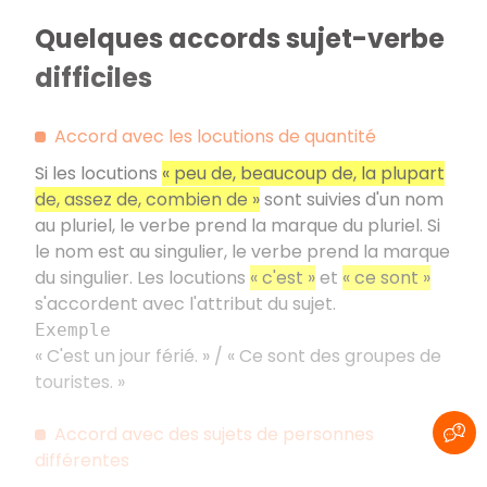
Quelques accords sujet-verbe
difficiles
Accord avec les locutions de quantité
Si les locutions
«
peu de, beaucoup de, la plupart
de, assez de, combien de
»
sont suivies d'un nom
au pluriel, le verbe prend la marque du pluriel. Si
le nom est au singulier, le verbe prend la marque
du singulier. Les locutions
«
c'est
»
et
«
ce sont
»
s'accordent avec l'attribut du sujet.
Exemple
«
C'est un jour férié.
» / «
Ce sont des groupes de
touristes.
»
Accord avec des sujets de personnes
différentes