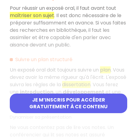
Pour réussir un exposé oral, il faut avant tout
maîtriser son sujet
. Il est donc nécessaire de le
préparer suffisamment en avance. Si vous faites
des recherches en bibliothèque, il faut les
assimiler et être capable d'en parler avec
aisance devant un public.
Suivre un plan structuré
Un exposé oral doit toujours suivre un
plan
. Vous
devez avoir la même rigueur qu'à l'écrit. L'exposé
suivra les règles de la
dissertation
. Vous ferez
une
introduction
, un
développement
et une
conclusion
. La logique du plan est utile pour que
JE M’INSCRIS POUR ACCÉDER
votre auditoire puisse vous suivre.
GRATUITEMENT À CE CONTENU
Dynamiser sa présentation
Ne vous contentez pas de lire vos notes. Un
conférencier qui lit ses notes est assuré