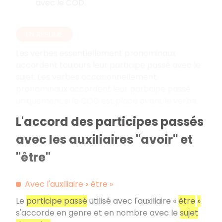
avec le COD.
EN RÉSUMÉ
Les verbes essentiellement pronominaux
accordent toujours leur participe passé avec le
sujet. Les verbes occasionnellement
pronominaux accordent leur participe passé
uniquement si le COD est placé avant le verbe.
L'accord des participes passés
avec les auxiliaires "avoir" et
"être"
Avec l'auxiliaire «
être
»
Le
participe passé
utilisé avec l'auxiliaire «
être
»
s'accorde en genre et en nombre avec le
sujet