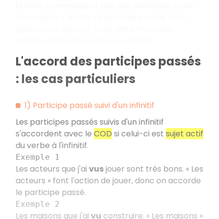
féminin commençant par une consonne ou un
«
h
» aspiré. «
Même
» s'accorde avec le nom
quand il est adjectif, mais reste invariable
comme adverbe devant un adjectif.
L'accord des participes passés
: les cas particuliers
1) Participe passé suivi d'un infinitif
Les participes passés suivis d'un infinitif
s'accordent avec le
COD
si celui-ci est
sujet actif
du verbe à l'infinitif.
Exemple 1
Les acteurs que j'ai
vus
jouer sont très bons. «
Les
acteurs
» font l'action de jouer, donc on accorde
le participe passé.
Exemple 2
Les maisons que j'ai
vu
construire. «
Les maisons
»