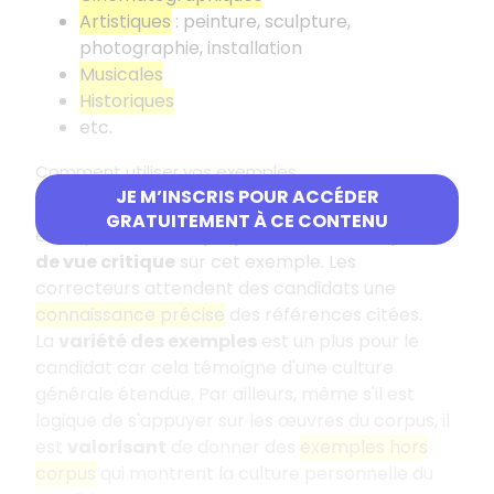
Artistiques
: peinture, sculpture,
photographie, installation
Musicales
Historiques
etc.
Comment utiliser vos exemples
JE M’INSCRIS POUR ACCÉDER
Vous ne devez pas vous contenter de citer un
GRATUITEMENT À CE CONTENU
exemple. Il faut
l'expliquer
et donner un
point
de vue critique
sur cet exemple. Les
correcteurs attendent des candidats une
connaissance précise
des références citées.
La
variété des exemples
est un plus pour le
candidat car cela témoigne d'une culture
générale étendue. Par ailleurs, même s'il est
logique de s'appuyer sur les œuvres du corpus, il
est
valorisant
de donner des
exemples hors
corpus
qui montrent la culture personnelle du