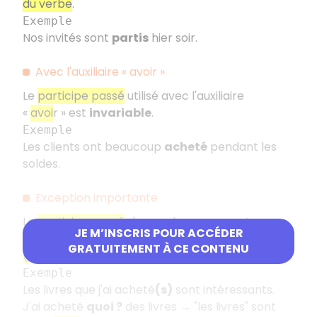
du verbe
.
Exemple
Nos invités sont
partis
hier soir.
Avec l'auxiliaire «
avoir
»
Le
participe passé
utilisé avec l'auxiliaire
«
avoi
r
» est
invariable
.
Exemple
Les clients ont beaucoup
acheté
pendant les
soldes.
Exception importante
Le
participe passé
s'accorde en genre et en
JE M’INSCRIS POUR ACCÉDER
nombre avec le
complément d'objet direct
GRATUITEMENT À CE CONTENU
(COD)
si celui-ci est placé
avant le verbe
.
Exemple
Les livres que j'ai acheté
(s)
sont intéressants.
J'ai acheté
quoi
?
des livres → "les livres" sont