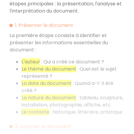
étapes principales
: la présentation, l'analyse et
l'interprétation du document.
1. Présenter le document
La première étape consiste à identifier et
présenter les informations essentielles du
document
:
L'auteur
: Qui a créé ce document
?
Le thème du document
: Quel est le sujet
représenté
?
La date du document
: Quand a-t-il été
créé
?
La nature du document
: tableau, sculpture,
installation, photographie, affiche, etc.
Le contexte
: historique, littéraire, artistique
2. Analyser le document