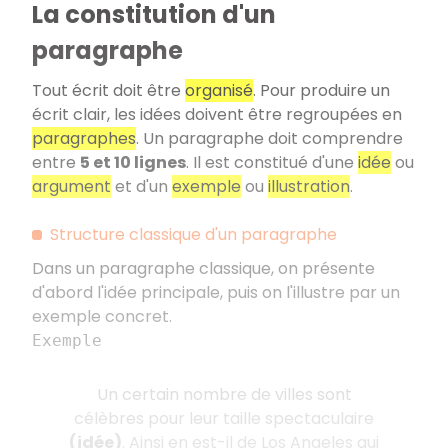
La constitution d'un
paragraphe
Tout écrit doit être
organisé
. Pour produire un
écrit clair, les idées doivent être regroupées en
paragraphes
. Un paragraphe doit comprendre
entre
5 et 10 lignes
. Il est constitué d'une
idée
ou
argument
et d'un
exemple
ou
illustration
.
Structure classique d'un paragraphe
Dans un paragraphe classique, on présente
d'abord l'idée principale, puis on l'illustre par un
exemple concret.
Exemple
Un certain nombre de villes sont
célèbres pour leur taille spectaculaire
(idée)
. Ainsi en est-il de Los Angeles qui