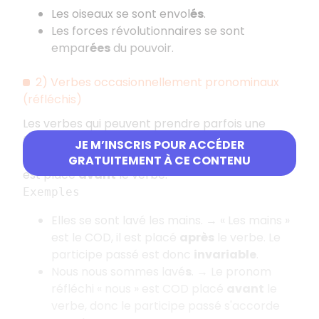
Les oiseaux se sont envol
és
.
Les forces révolutionnaires se sont
empar
ées
du pouvoir.
2) Verbes occasionnellement pronominaux
(réfléchis)
Les verbes qui peuvent prendre parfois une
forme pronominale sont dits «
réfléchis
». Leur
JE M’INSCRIS POUR ACCÉDER
participe passé est
invariable
, sauf si un
COD
GRATUITEMENT À CE CONTENU
est placé
avant
le verbe.
Exemples
Elles se sont lavé les mains. → «
Les mains
»
est le COD, il est placé
après
le verbe. Le
participe passé est donc
invariable
.
Nous nous sommes lavé
s
. → Le pronom
réfléchi «
nous
» est COD placé
avant
le
verbe, donc le participe passé s'accorde