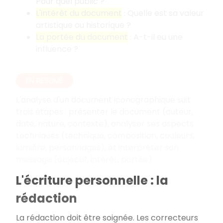
Pour quel public
?
L'intérêt du document
: Quelle est sa valeur
artistique ou historique
?
La portée du document
: A-t-il eu une
influence
?
EN RÉSUMÉ
L'analyse d'un document iconographique suit
trois étapes
: présenter le document (auteur,
date, nature, contexte), analyser ses aspects
techniques (technique, composition, couleurs,
lumière, personnages), et interpréter son
message (objectif, intérêt, portée).
L'écriture personnelle : la
rédaction
La rédaction doit être soignée. Les correcteurs