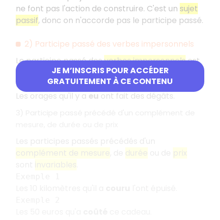
ne font pas l'action de construire. C'est un
sujet
passif
, donc on n'accorde pas le participe passé.
2) Participe passé des verbes impersonnels
Le participe passé des
verbes impersonnels
est
JE M’INSCRIS POUR ACCÉDER
toujours
invariable
.
GRATUITEMENT À CE CONTENU
Exemple
Les orages qu'il y a
eu
ont fait des dégâts.
3) Participe passé précédé d'un complément de
mesure, de durée ou de prix
Les participes passés précédés d'un
complément de mesure
, de
durée
ou de
prix
sont
invariables
.
Exemple 1
Les 10 kilomètres qu'il a
couru
l'ont épuisé.
Exemple 2
Les 50 euros qu'a
coûté
ce cadeau.