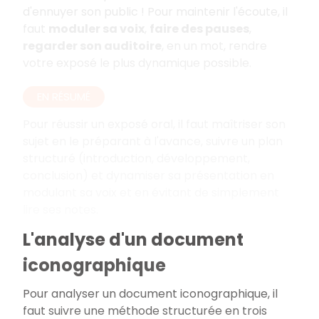
d'ennuyer son public
! Pour maintenir l'écoute, il
faut
moduler sa voix
,
faire des pauses
,
regarder son auditoire
, en un mot, rendre
votre exposé le plus dynamique possible.
EN RÉSUMÉ
Pour réussir un exposé oral, il faut maîtriser son
sujet en le préparant à l'avance, suivre un plan
structuré (introduction, développement,
conclusion) et dynamiser sa présentation en
modulant sa voix et en évitant de simplement
lire ses notes.
L'analyse d'un document
iconographique
Pour analyser un document iconographique, il
faut suivre une méthode structurée en trois