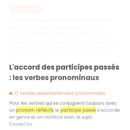
EN RÉSUMÉ
Le participe passé suivi d'un infinitif s'accorde
avec le COD si celui-ci est sujet actif. Le
participe passé des verbes impersonnels est
invariable. Les participes passés précédés d'un
complément de mesure, de durée ou de prix
restent invariables.
L'accord des participes passés
: les verbes pronominaux
1) Verbes essentiellement pronominaux
Pour les verbes qui se conjuguent toujours avec
un
pronom réfléchi
, le
participe passé
s'accorde
en genre et en nombre avec le sujet.
Exemples