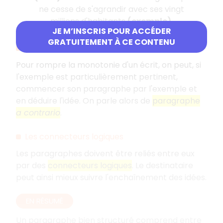
ne cesse de s'agrandir avec ses vingt
millions d'habitants
(exemple)
.
JE M’INSCRIS POUR ACCÉDER
GRATUITEMENT À CE CONTENU
Le paragraphe
a contrario
Pour rompre la monotonie d'un écrit, on peut, si
l'exemple est particulièrement pertinent,
commencer son paragraphe par l'exemple et
en déduire l'idée. On parle alors de
paragraphe
a contrario
.
Les connecteurs logiques
Les paragraphes doivent être reliés entre eux
par des
connecteurs logiques
. Le destinataire
peut ainsi mieux suivre l'enchaînement des idées.
EN RÉSUMÉ
Un paragraphe bien structuré comprend entre