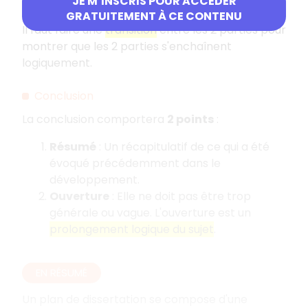
JE M’INSCRIS POUR ACCÉDER
Remarque
GRATUITEMENT À CE CONTENU
Il faut faire une
transition
entre les 2 parties pour
montrer que les 2 parties s'enchaînent
logiquement.
Conclusion
La conclusion comportera
2 points
:
Résumé
: Un récapitulatif de ce qui a été
évoqué précédemment dans le
développement.
Ouverture
: Elle ne doit pas être trop
générale ou vague. L'ouverture est un
prolongement logique du sujet
.
EN RÉSUMÉ
Un plan de dissertation se compose d'une