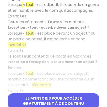
Lorsque
«
tout
» est adjectif, il s'accorde en genre
et en nombre avec le nom qu'il accompagne.
Exemples
Tous
les vêtements.
Toutes
les maisons.
Exception
: «
tout
» adverbe devant un adjectif
Lorsque «
tout
» est placé devant un adjectif ou
un participe passé, il est adverbe et donc
invariable
.
Exemple
Ils sont
tout
contents de partir en vacances.
Exception à l'exception
: «
tout
» devant un adjectif
féminin
Lorsque «
tout
» est placé devant un adjectif
féminin commençant par une consonne ou un
«
h
» aspiré, il
s'accorde
.
Exemple
Elles sont
toutes
contentes de partir en
JE M’INSCRIS POUR ACCÉDER
vacances. Elle est
toute
heureuse.
GRATUITEMENT À CE CONTENU