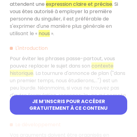
attendent une
expression claire et précise
. Si
vous êtes autorisé à employer la première
personne du singulier, il est préférable de
s'exprimer d'une manière plus générale en
utilisant le «
nous
».
L'introduction
Pour éviter les phrases passe-partout, vous
pouvez replacer le sujet dans son
contexte
historique
. La tournure d'annonce de plan ("dans
un premier temps, nous étudierons,...") est un
peu lourde. Néanmoins, si vous ne trouvez pas
d'autre formulation, reprenez-la
: ce qui compte
JE M’INSCRIS POUR ACCÉDER
pour les correcteurs c'est de connaître
GRATUITEMENT À CE CONTENU
l'organisation de votre devoir.
Le développement
Vos arguments doivent être organisés en