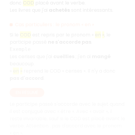
donc
COD
placé avant le verbe.
Les livres que j'ai
achetés
sont intéressants.
Cas particuliers
: le pronom «
en
»
Si le
COD
est repris par le pronom «
en
»
, le
participe passé
ne s'accorde pas
.
Exemple
Les cerises que j'ai
cueillies
; j'en ai
mangé
beaucoup.
«
en
»
reprend le COD «
cerises
». Il n'y a donc
pas d'accord
.
EN RÉSUMÉ
Le participe passé s'accorde avec le sujet quand
il est conjugué avec «
être
». Avec «
avoir
», il
reste invariable, sauf si le COD est placé avant le
verbe. Attention
: pas d'accord avec le pronom
«
en
».