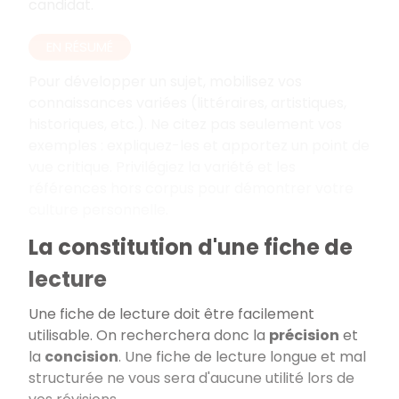
candidat.
EN RÉSUMÉ
Pour développer un sujet, mobilisez vos
connaissances variées (littéraires, artistiques,
historiques, etc.). Ne citez pas seulement vos
exemples
: expliquez-les et apportez un point de
vue critique. Privilégiez la variété et les
références hors corpus pour démontrer votre
culture personnelle.
La constitution d'une fiche de
lecture
Une fiche de lecture doit être facilement
utilisable. On recherchera donc la
précision
et
la
concision
. Une fiche de lecture longue et mal
structurée ne vous sera d'aucune utilité lors de