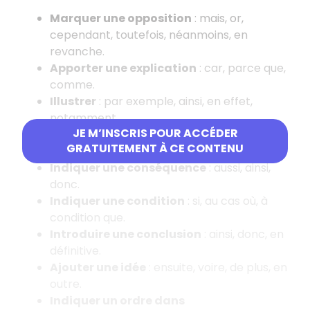
Marquer une opposition
: mais, or,
cependant, toutefois, néanmoins, en
revanche.
Apporter une explication
: car, parce que,
comme.
Illustrer
: par exemple, ainsi, en effet,
notamment.
JE M’INSCRIS POUR ACCÉDER
Indiquer un but
: pour que, afin de, en vue
GRATUITEMENT À CE CONTENU
de.
Indiquer une conséquence
: aussi, ainsi,
donc.
Indiquer une condition
: si, au cas où, à
condition que.
Introduire une conclusion
: ainsi, donc, en
définitive.
Ajouter une idée
: ensuite, voire, de plus, en
outre.
Indiquer un ordre dans