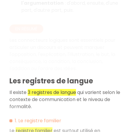
l'argumentation
: d'abord, ensuite, d'une
part, d'autre part, puis.
EN RÉSUMÉ
Les connecteurs logiques sont essentiels pour
articuler un discours et peuvent marquer
l'opposition, l'explication, l'illustration, le but, la
conséquence, la condition, la conclusion,
l'addition ou l'ordre des idées.
Les registres de langue
Il existe
3 registres de langue
qui varient selon le
contexte de communication et le niveau de
formalité.
1. Le registre familier
Le
registre familier
est surtout utilisé en