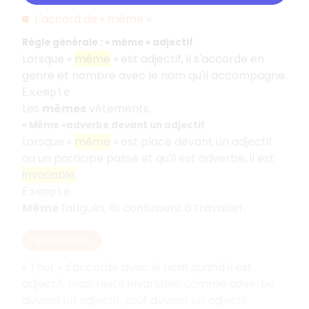
L'accord de «
même
»
Règle générale
: «
même
» adjectif
Lorsque «
même
» est adjectif, il s'accorde en
genre et nombre avec le nom qu'il accompagne.
Exemple
Les
mêmes
vêtements.
«
Même
»adverbe devant un adjectif
Lorsque «
même
» est placé devant un adjectif
ou un participe passé et qu'il est adverbe, il est
invariable
.
Exemple
Même
fatigués, ils continuent à travailler.
EN RÉSUMÉ
«
Tout
» s'accorde avec le nom quand il est
adjectif, mais reste invariable comme adverbe
devant un adjectif, sauf devant un adjectif