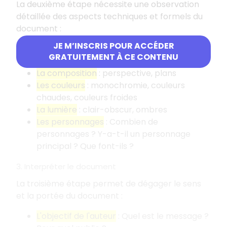
La deuxième étape nécessite une observation
détaillée des aspects techniques et formels du
document
:
JE M’INSCRIS POUR ACCÉDER
La technique utilisée
: huile sur toile,
GRATUITEMENT À CE CONTENU
photographie, dessin, etc.
La composition
: perspective, plans
Les couleurs
: monochromie, couleurs
chaudes, couleurs froides
La lumière
: clair-obscur, ombres
Les personnages
: Combien de
personnages
? Y-a-t-il un personnage
principal
? Que font-ils
?
3. Interpréter le document
La troisième étape permet de dégager le sens
et la portée du document
:
L'objectif de l'auteur
: Quel est le message
?