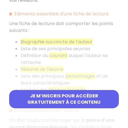
vos révisions.
Éléments essentiels d'une fiche de lecture
Une fiche de lecture doit comporter les points
suivants
:
Biographie succincte de l'auteur
Liste de ses principales œuvres
Définition du
courant
auquel l'auteur se
rattache
Résumé de l'œuvre
Liste des principaux
personnages
et de
leurs caractéristiques
Analyse des
thèmes évoqués
JE M’INSCRIS POUR ACCÉDER
Une ou deux
citations
GRATUITEMENT À CE CONTENU
Contextualisation de l'œuvre
On doit toujours s'interroger sur la
place d'une
œuvre dans une époque
. On n'oubliera donc