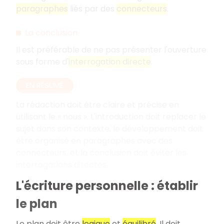
paragraphes
liés par des
connecteurs
.
La conclusion
Il est préférable de ne pas présenter l'ouverture
sous forme d'
interrogation directe
.
EN RÉSUMÉ
La rédaction doit être claire et précise en
utilisant le «
nous
». L'introduction doit replacer le
sujet dans son contexte, le développement doit
être organisé en paragraphes avec des
connecteurs, et la conclusion doit éviter les
interrogations directes.
L'écriture personnelle : établir
le plan
Le plan doit être
logique
et
équilibré
. Il doit