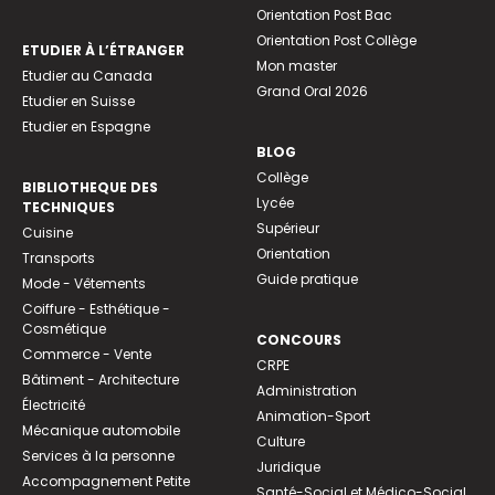
Orientation Post Bac
Orientation Post Collège
ETUDIER À L’ÉTRANGER
Mon master
Etudier au Canada
Grand Oral 2026
Etudier en Suisse
Etudier en Espagne
BLOG
Collège
BIBLIOTHEQUE DES
Lycée
TECHNIQUES
Supérieur
Cuisine
Orientation
Transports
Guide pratique
Mode - Vêtements
Coiffure - Esthétique -
Cosmétique
CONCOURS
Commerce - Vente
CRPE
Bâtiment - Architecture
Administration
Électricité
Animation-Sport
Mécanique automobile
Culture
Services à la personne
Juridique
Accompagnement Petite
Santé-Social et Médico-Social