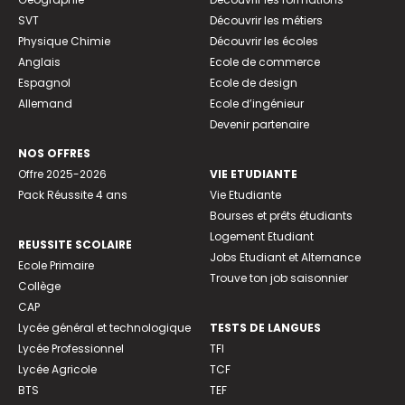
SVT
Découvrir les métiers
Physique Chimie
Découvrir les écoles
Anglais
Ecole de commerce
Espagnol
Ecole de design
Allemand
Ecole d’ingénieur
Devenir partenaire
NOS OFFRES
Offre 2025-2026
VIE ETUDIANTE
Pack Réussite 4 ans
Vie Etudiante
Bourses et prêts étudiants
Logement Etudiant
REUSSITE SCOLAIRE
Jobs Etudiant et Alternance
Ecole Primaire
Trouve ton job saisonnier
Collège
CAP
Lycée général et technologique
TESTS DE LANGUES
Lycée Professionnel
TFI
Lycée Agricole
TCF
BTS
TEF