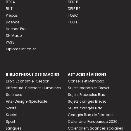
BTSA
DELF B1
BUT
DELF B2
Prépas
TOEIC
Licence
TOEFL
Licence Pro
DN Made
PASS
Diplome infirmier
BIBLIOTHEQUE DES SAVOIRS
ASTUCES RÉVISIONS
Droit-Economie-Gestion
Conseils et Méthodo
Littérature-Sciences Humaines
Sujets probables Brevet
Sciences
Sujets Probables Bac
Arts-Design-Spectacle
Sujets corrigés Brevet
Santé
Sujets corrigés Bac
Social
Corrigés Bac de Français
Sport
Calendrier Parcoursup 2026
Langues
Calendrier vacances scolaires