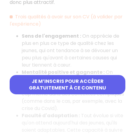
donc plus attractif.
Trois qualités à avoir sur son CV (à valider par
l'expérience)
Sens de l'engagement
:
On apprécie de
plus en plus ce type de qualité chez les
jeunes, qui ont tendance à se dévouer un
peu plus qu'avant à certaines causes qui
leur tiennent à cœur.
Mentalité positive et gagnante
:
On
cherche avant tout des personnalités
JE M’INSCRIS POUR ACCÉDER
optimistes, qui permettent de garder le
GRATUITEMENT À CE CONTENU
cap même dans des contextes compliqués
(comme dans le cas, par exemple, avec la
crise du Covid).
Faculté d'adaptation
:
Tout évolue si vite
qu'on attend aujourd'hui des jeunes, qu'ils
soient adaptables. Cette capacité à suivre