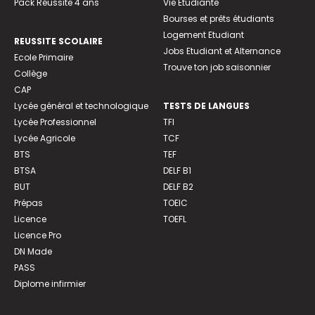
Pack Réussite 4 ans
Vie Etudiante
Bourses et prêts étudiants
Logement Etudiant
REUSSITE SCOLAIRE
Jobs Etudiant et Alternance
Ecole Primaire
Trouve ton job saisonnier
Collège
CAP
Lycée général et technologique
TESTS DE LANGUES
Lycée Professionnel
TFI
Lycée Agricole
TCF
BTS
TEF
BTSA
DELF B1
BUT
DELF B2
Prépas
TOEIC
Licence
TOEFL
Licence Pro
DN Made
PASS
Diplome infirmier