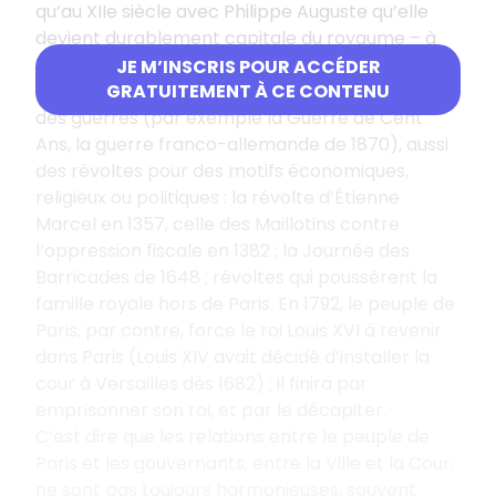
qu’au XIIe siècle avec Philippe Auguste qu’elle
devient durablement capitale du royaume – à
l’exception des périodes de troubles…
JE M’INSCRIS POUR ACCÉDER
Or, Paris a connu plusieurs périodes de troubles :
GRATUITEMENT À CE CONTENU
des guerres (par exemple la Guerre de Cent
Ans, la guerre franco-allemande de 1870), aussi
des révoltes pour des motifs économiques,
religieux ou politiques : la révolte d’Étienne
Marcel en 1357, celle des Maillotins contre
l’oppression fiscale en 1382 ; la Journée des
Barricades de 1648 ; révoltes qui poussèrent la
famille royale hors de Paris. En 1792, le peuple de
Paris, par contre, force le roi Louis XVI à revenir
dans Paris (Louis XIV avait décidé d’installer la
cour à Versailles dès 1682) ; il finira par
emprisonner son roi, et par le décapiter.
C’est dire que les relations entre le peuple de
Paris et les gouvernants, entre la Ville et la Cour,
ne sont pas toujours harmonieuses, souvent