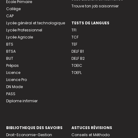
Ecole Primaire
Trouve ton job saisonnier
Collège
CAP
Lycée général et technologique
TESTS DE LANGUES
Lycée Professionnel
TFI
Lycée Agricole
TCF
BTS
TEF
BTSA
DELF B1
BUT
DELF B2
Prépas
TOEIC
Licence
TOEFL
Licence Pro
DN Made
PASS
Diplome infirmier
BIBLIOTHEQUE DES SAVOIRS
ASTUCES RÉVISIONS
Droit-Economie-Gestion
Conseils et Méthodo