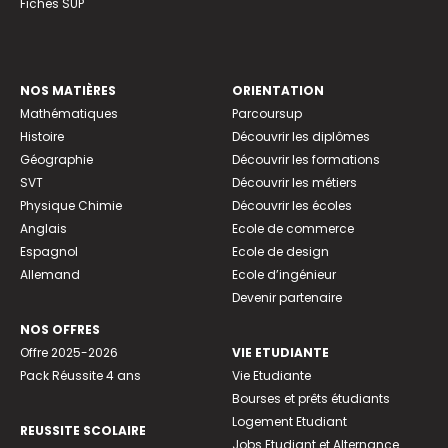
Fiches SUP
NOS MATIÈRES
ORIENTATION
Mathématiques
Parcoursup
Histoire
Découvrir les diplômes
Géographie
Découvrir les formations
SVT
Découvrir les métiers
Physique Chimie
Découvrir les écoles
Anglais
Ecole de commerce
Espagnol
Ecole de design
Allemand
Ecole d’ingénieur
Devenir partenaire
NOS OFFRES
Offre 2025-2026
VIE ETUDIANTE
Pack Réussite 4 ans
Vie Etudiante
Bourses et prêts étudiants
Logement Etudiant
REUSSITE SCOLAIRE
Jobs Etudiant et Alternance