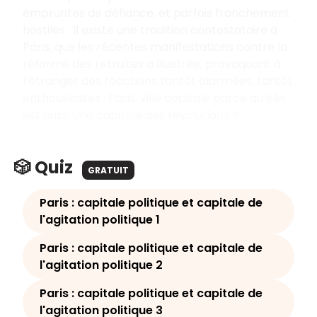
empruntes de défiance, et parfois franchement
hostiles : Il existe une tradition contestataire à
Paris, que les récentes manifestations contre la
réforme des retraites a illustrée, provoquant à
l’étranger des réactions tantôt alarmées, tantôt
enthousiastes : Paris, ville capitale parce qu’elle
est aussi une capitale des révolutions ?
🎲 Quiz
GRATUIT
Paris : capitale politique et capitale de
l'agitation politique 1
Paris : capitale politique et capitale de
l'agitation politique 2
Paris : capitale politique et capitale de
l'agitation politique 3