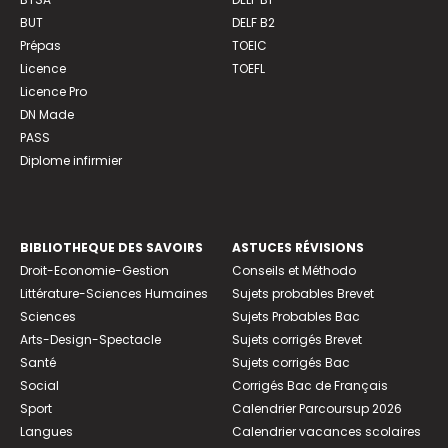
BUT
DELF B2
Prépas
TOEIC
Licence
TOEFL
Licence Pro
DN Made
PASS
Diplome infirmier
BIBLIOTHEQUE DES SAVOIRS
ASTUCES RÉVISIONS
Droit-Economie-Gestion
Conseils et Méthodo
Littérature-Sciences Humaines
Sujets probables Brevet
Sciences
Sujets Probables Bac
Arts-Design-Spectacle
Sujets corrigés Brevet
Santé
Sujets corrigés Bac
Social
Corrigés Bac de Français
Sport
Calendrier Parcoursup 2026
Langues
Calendrier vacances scolaires