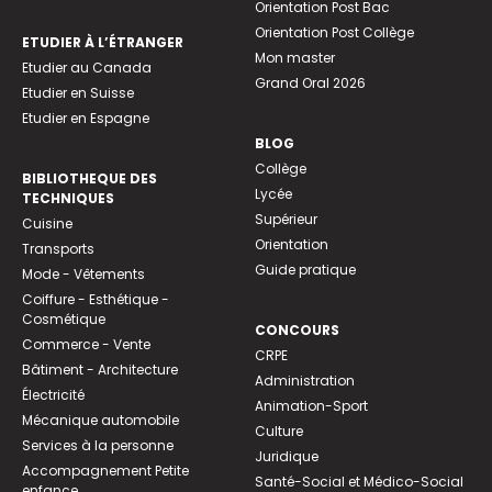
Orientation Post Bac
Orientation Post Collège
ETUDIER À L’ÉTRANGER
Mon master
Etudier au Canada
Grand Oral 2026
Etudier en Suisse
Etudier en Espagne
BLOG
Collège
BIBLIOTHEQUE DES
Lycée
TECHNIQUES
Supérieur
Cuisine
Orientation
Transports
Guide pratique
Mode - Vêtements
Coiffure - Esthétique -
Cosmétique
CONCOURS
Commerce - Vente
CRPE
Bâtiment - Architecture
Administration
Électricité
Animation-Sport
Mécanique automobile
Culture
Services à la personne
Juridique
Accompagnement Petite
Santé-Social et Médico-Social
enfance