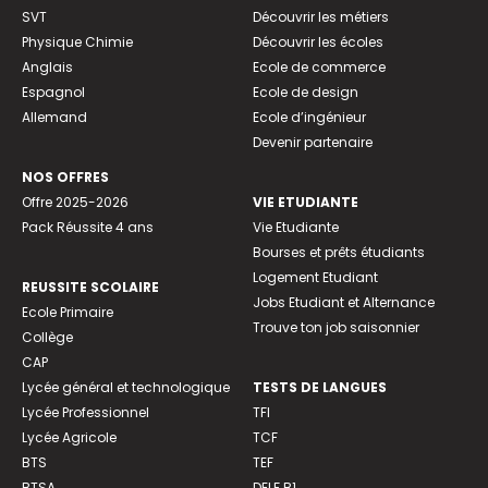
SVT
Découvrir les métiers
Physique Chimie
Découvrir les écoles
Anglais
Ecole de commerce
Espagnol
Ecole de design
Allemand
Ecole d’ingénieur
Devenir partenaire
NOS OFFRES
Offre 2025-2026
VIE ETUDIANTE
Pack Réussite 4 ans
Vie Etudiante
Bourses et prêts étudiants
Logement Etudiant
REUSSITE SCOLAIRE
Jobs Etudiant et Alternance
Ecole Primaire
Trouve ton job saisonnier
Collège
CAP
Lycée général et technologique
TESTS DE LANGUES
Lycée Professionnel
TFI
Lycée Agricole
TCF
BTS
TEF
BTSA
DELF B1