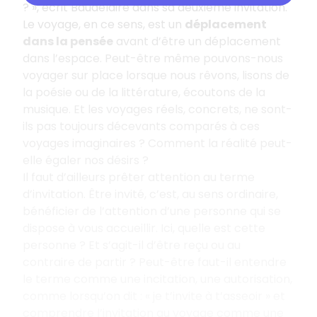
? », écrit Baudelaire dans sa deuxième invitation.
Le voyage, en ce sens, est un
déplacement
dans la pensée
avant d’être un déplacement
dans l’espace. Peut-être même pouvons-nous
voyager sur place lorsque nous rêvons, lisons de
la poésie ou de la littérature, écoutons de la
musique. Et les voyages réels, concrets, ne sont-
ils pas toujours décevants comparés à ces
voyages imaginaires ? Comment la réalité peut-
elle égaler nos désirs ?
Il faut d’ailleurs prêter attention au terme
d’invitation. Être invité, c’est, au sens ordinaire,
bénéficier de l’attention d’une personne qui se
dispose à vous accueillir. Ici, quelle est cette
personne ? Et s’agit-il d’être reçu ou au
contraire de partir ? Peut-être faut-il entendre
le terme comme une incitation, une autorisation,
comme lorsqu’on dit : « je t’invite à t’asseoir » et
comprendre l’invitation au voyage comme une