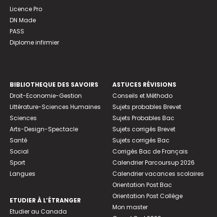
Licence Pro
DN Made
PASS
Diplome infirmier
BIBLIOTHEQUE DES SAVOIRS
ASTUCES RÉVISIONS
Droit-Economie-Gestion
Conseils et Méthodo
Littérature-Sciences Humaines
Sujets probables Brevet
Sciences
Sujets Probables Bac
Arts-Design-Spectacle
Sujets corrigés Brevet
Santé
Sujets corrigés Bac
Social
Corrigés Bac de Français
Sport
Calendrier Parcoursup 2026
Langues
Calendrier vacances scolaires
Orientation Post Bac
Orientation Post Collège
ETUDIER À L’ÉTRANGER
Mon master
Etudier au Canada