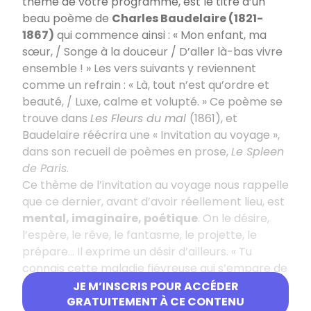
thème de votre programme, est le titre d’un
beau poème de
Charles Baudelaire (1821-
1867)
qui commence ainsi : « Mon enfant, ma
sœur, / Songe à la douceur / D’aller là-bas vivre
ensemble ! » Les vers suivants y reviennent
comme un refrain : « Là, tout n’est qu’ordre et
beauté, / Luxe, calme et volupté. » Ce poème se
trouve dans
Les Fleurs du mal
(1861), et
Baudelaire réécrira une « Invitation au voyage »,
dans son recueil de poèmes en prose,
Le Spleen
de Paris
.
Ce thème de l’invitation au voyage nous rappelle
que ce dernier, avant d’avoir réellement lieu, est
mental, imaginaire, poétique
. On le désire,
l’espère, le rêve, le fantasme, le projette, le
prépare… Il exprime un désir d’ailleurs. « Tu
connais cette maladie fiévreuse qui s’empare de
nous dans les froides misères, cette nostalgie du
JE M’INSCRIS POUR ACCÉDER
pays qu’on ignore, cette angoisse de la curiosité
GRATUITEMENT À CE CONTENU