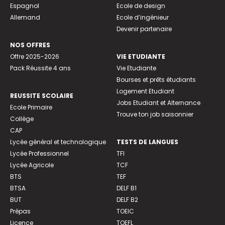
Espagnol
Ecole de design
Allemand
Ecole d’ingénieur
Devenir partenaire
NOS OFFRES
Offre 2025-2026
VIE ETUDIANTE
Pack Réussite 4 ans
Vie Etudiante
Bourses et prêts étudiants
Logement Etudiant
REUSSITE SCOLAIRE
Jobs Etudiant et Alternance
Ecole Primaire
Trouve ton job saisonnier
Collège
CAP
Lycée général et technologique
TESTS DE LANGUES
Lycée Professionnel
TFI
Lycée Agricole
TCF
BTS
TEF
BTSA
DELF B1
BUT
DELF B2
Prépas
TOEIC
Licence
TOEFL