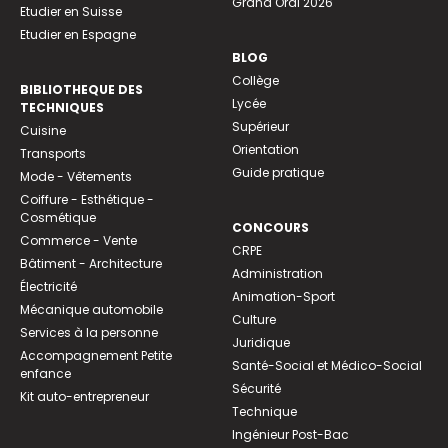
Grand Oral 2026
Etudier en Suisse
Etudier en Espagne
BLOG
Collège
BIBLIOTHEQUE DES
Lycée
TECHNIQUES
Supérieur
Cuisine
Orientation
Transports
Guide pratique
Mode - Vêtements
Coiffure - Esthétique -
Cosmétique
CONCOURS
Commerce - Vente
CRPE
Bâtiment - Architecture
Administration
Électricité
Animation-Sport
Mécanique automobile
Culture
Services à la personne
Juridique
Accompagnement Petite
Santé-Social et Médico-Social
enfance
Sécurité
Kit auto-entrepreneur
Technique
Ingénieur Post-Bac