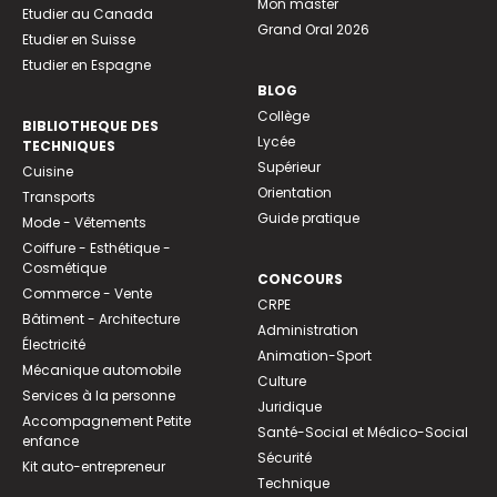
Mon master
Etudier au Canada
Grand Oral 2026
Etudier en Suisse
Etudier en Espagne
BLOG
Collège
BIBLIOTHEQUE DES
Lycée
TECHNIQUES
Supérieur
Cuisine
Orientation
Transports
Guide pratique
Mode - Vêtements
Coiffure - Esthétique -
Cosmétique
CONCOURS
Commerce - Vente
CRPE
Bâtiment - Architecture
Administration
Électricité
Animation-Sport
Mécanique automobile
Culture
Services à la personne
Juridique
Accompagnement Petite
Santé-Social et Médico-Social
enfance
Sécurité
Kit auto-entrepreneur
Technique