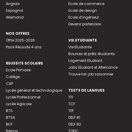
Anglais
Ecole de commerce
Espagnol
Ecole de design
Allemand
Ecole d’ingénieur
Devenir partenaire
NOS OFFRES
Offre 2025-2026
VIE ETUDIANTE
Pack Réussite 4 ans
Vie Etudiante
Bourses et prêts étudiants
Logement Etudiant
REUSSITE SCOLAIRE
Jobs Etudiant et Alternance
Ecole Primaire
Trouve ton job saisonnier
Collège
CAP
Lycée général et technologique
TESTS DE LANGUES
Lycée Professionnel
TFI
Lycée Agricole
TCF
BTS
TEF
BTSA
DELF B1
BUT
DELF B2
Prépas
TOEIC