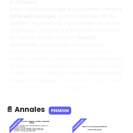
écologiques.
Enfin, n’oublions pas que le tourisme lui-même a
différents visages
. La notion est née afin de
qualifier « le grand tour » que faisaient les jeunes
Anglais pour parfaire leur éducation. En ce sens,
le tourisme a avant tout une
finalité
formatrice
, pédagogique. On est loin du
tourisme de la fête, sans parler du tourisme
sexuel. Aujourd’hui, face aux ravages écologiques
et culturels provoqués par le tourisme de masse,
nombreux sont ceux qui explorent de
nouvelles
façons de voyager
: tourisme lent (
slow travel
),
tourisme solidaire ou écologique.
📄 Annales
PREMIUM
PREMIUM
PREMIUM