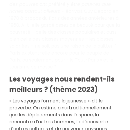
des pauvres ont préféré y être pauvres que
riches partout ailleurs
»
, écrivait Guy Debord en
1978 à propos du Paris des années antérieures à
1968. A-t-elle gardé assez de beauté pour que la
pauvreté – celle des classes populaires et aussi
bien celle des classes moyennes – les classes
salariées – ne soit pas une raison de la quitter
?
Paris existe-t-elle encore pour le peuple de
Paris, ou seulement pour «
le Tout-Paris
» et le
tourisme de masse
?
Les voyages nous rendent-ils
meilleurs ? (thème 2023)
« Les voyages forment la jeunesse », dit le
proverbe. On estime ainsi traditionnellement
que les déplacements dans l’espace, la
rencontre d’autres hommes, la découverte
d’autres cultures et de nouveaux paysages