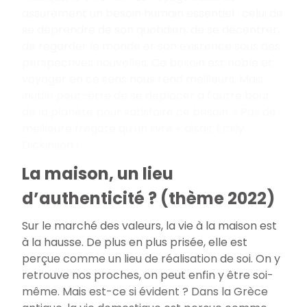
assurément un besoin humain essentiel : celui de
se déprendre de son quotidien, de se décentrer,
de regarder le monde et son existence sous des
perspectives nouvelles. Ce besoin est noble et
voyager en ce sens nous rend meilleurs. Mais
inutile peut-être de se déplacer à l’autre bout
de la planète pour satisfaire ce besoin. « Pas de
meilleure frégate qu’un livre », disait Emily
Dickinson !
La maison, un lieu
d’authenticité ? (thème 2022)
Sur le marché des valeurs, la vie à la maison est
à la hausse. De plus en plus prisée, elle est
perçue comme un lieu de réalisation de soi. On y
retrouve nos proches, on peut enfin y être soi-
même. Mais est-ce si évident ? Dans la Grèce