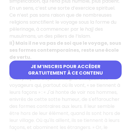
simplification, qui rend plus humble, plus patient.
En un sens, c’est une sorte d’exercice spirituel.
Ce n’est pas sans raison que de nombreuses
religions sanctifient le voyage sous la forme du
pèlerinage, à commencer par le
hajj
des
musulmans, un des piliers de l’Islam.
II) Mais il ne va pas de soi que le voyage, sous
ses formes contemporaines, reste une école
de vertu.
a) Tout d’abord, on peut aujourd’hui s’instruire en
JE M’INSCRIS POUR ACCÉDER
restant chez soi et, à l’inverse, rester ignorant en
GRATUITEMENT À CE CONTENU
se déplaçant. Déjà Montaigne critiquait ces
voyageurs qui, partout où ils vont, « se tiennent à
leurs façons » : « J'ai honte de voir nos hommes,
enivrés de cette sotte humeur, de s'effaroucher
des formes contraires aux leurs. Il leur semble
être hors de leur élément, quand ils sont hors de
leur village. Où qu'ils aillent, ils se tiennent à leurs
façons, et abominent les étrangers. » Or, le