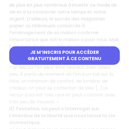
de plus en plus nombreux à investir ce mode de
vie et à lui consacrer notre temps et notre
argent. D’ailleurs, le succès des magazines
papier ou télévisuels consacrés à
l’aménagement de sa maison confirme
l’importance que notre maison a pour nous. Mais
il est sans doute possible de s’épanouir chez soi
JE M’INSCRIS POUR ACCÉDER
sans verser dans le consumérisme. Dans
Chez-
GRATUITEMENT À CE CONTENU
soi
, Mona Chollet soutient ainsi que la maison est
« un lieu où l’on peut être heureux avec assez
peu. À partir du moment où l’on a un toit sur la
tête, un minimum de confort, de lumière, de
chaleur, on peut se contenter de peu. […] Le
retour à soi est très rare et peut s’obtenir avec
très peu de moyens. »
II) Toutefois, on peut s’interroger sur
l’étendue de la liberté que nous laisse la vie
domestique.