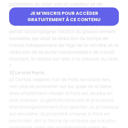
promotion du loisir vrai et créateur et de
maîtrise de son temps
»… Certes, il fut
JE M’INSCRIS POUR ACCÉDER
éphémère – de 1981 à 1983 – on lui doit tout de
GRATUITEMENT À CE CONTENU
même les chèques-vacances. Mais sa politique
devait accompagner l’action du gouvernement
socialiste, qui visait la réduction du temps de
travail, l’abaissement de l'âge de la retraite, et la
réduction de la durée hebdomadaire de travail.
Pourtant, la réalité est-elle à la mesure du rêve
?
2] Le vrai Paris.
a/ Certes, respirer l’air de Paris ne coûte rien,
non plus se promener sur les quais de la Seine.
Mais simplement résider à Paris est de plus en
plus onéreux. La gentrification est le processus
d’embourgeoisement d’un quartier. Le processus
est séculaire
: la propriété urbaine, à Paris en
particulier, est la forme de richesse qui a le plus
augmenté, avec des accélérations selon les