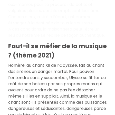
eux-mêmes pour se procurer de petits et
vulgaires plaisirs, dont ils emplissent leur âme.
Chacun d’eux, retiré à l’écart, est comme
étranger à la destinée de tous les autres ».
À ces conditions, la maison sera peut-être un
lieu où notre vie se réalise de façon authentique.
Faut-il se méfier de la musique
? (thème 2021)
Homère, au chant XII de l’
Odyssée
, fait du chant
des sirènes un danger mortel. Pour pouvoir
l’entendre sans y succomber, Ulysse se fit lier au
mât de son bateau par ses propres marins qui
avaient pour ordre de ne pas l’en détacher
même s’il les en suppliait. Ainsi, la musique et le
chant sont-ils présentés comme des puissances
dangereuses et séduisantes, dangereuses parce
que séduisantes. Mais n’est-ce pas là une