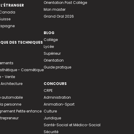
Orientation Post Collège
 L’ÉTRANGER
Mon master
u Canada
Grand Oral 2026
Suisse
 Espagne
BLOG
Collège
EQUE DES TECHNIQUES
Lycée
Supérieur
Orientation
tements
Guide pratique
 Esthétique - Cosmétique
- Vente
 Architecture
CONCOURS
CRPE
 automobile
Administration
 la personne
Animation-Sport
ement Petite enfance
Culture
ntrepreneur
Juridique
Santé-Social et Médico-Social
Sécurité