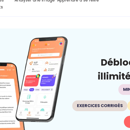
es
Analyser une image
Apprendre à se relire
ts
Déblo
illimit
MI
EXERCICES CORRIGÉS