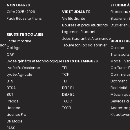
NOS OFFRES
ETUDIER À
Offre 2025-2026
VIE ETUDIANTE
Etudier a
Pack Réussite 4 ans
Vie Etudiante
Etudier en 
Bourses et prêts étudiants
Etudier en
Logement Etudiant
REUSSITE SCOLAIRE
Jobs Etudiant et Alternance
Ecole Primaire
BIBLIOTH
sion
Trouve ton job saisonnier
Collège
Cuisine
CAP
Transports
Lycée général et technologique
TESTS DE LANGUES
Mode - Vê
Lycée Professionnel
TFI
Coiffure -
Lycée Agricole
TCF
Commerce 
BTS
TEF
Bâtiment -
BTSA
DELF B1
Électricité
BUT
DELF B2
Mécanique
Prépas
TOEIC
Services à
Licence
TOEFL
Accompagn
Licence Pro
Kit auto-e
DN Made
PASS