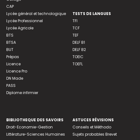
CAP
Lycée général et technologique
TESTS DE LANGUES
Lycée Professionnel
TFI
Lycée Agricole
TCF
BTS
TEF
BTSA
DELF B1
BUT
DELF B2
Prépas
TOEIC
Licence
TOEFL
Licence Pro
DN Made
PASS
Diplome infirmier
BIBLIOTHEQUE DES SAVOIRS
ASTUCES RÉVISIONS
Droit-Economie-Gestion
Conseils et Méthodo
Littérature-Sciences Humaines
Sujets probables Brevet