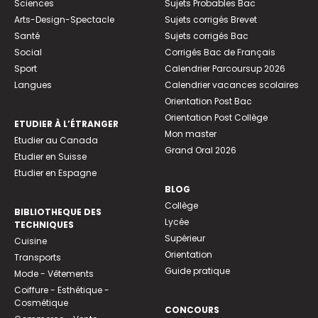
Sciences
Sujets Probables Bac
Arts-Design-Spectacle
Sujets corrigés Brevet
Santé
Sujets corrigés Bac
Social
Corrigés Bac de Français
Sport
Calendrier Parcoursup 2026
Langues
Calendrier vacances scolaires
Orientation Post Bac
Orientation Post Collège
ETUDIER À L’ÉTRANGER
Mon master
Etudier au Canada
Grand Oral 2026
Etudier en Suisse
Etudier en Espagne
BLOG
Collège
BIBLIOTHEQUE DES
Lycée
TECHNIQUES
Supérieur
Cuisine
Orientation
Transports
Guide pratique
Mode - Vêtements
Coiffure - Esthétique -
Cosmétique
CONCOURS