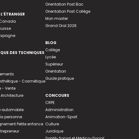
Orientation Post Bac
Orientation Post Collège
 L’ÉTRANGER
Mon master
u Canada
Grand Oral 2026
Suisse
 Espagne
BLOG
Collège
EQUE DES TECHNIQUES
Lycée
Supérieur
Orientation
tements
Guide pratique
 Esthétique - Cosmétique
- Vente
 Architecture
CONCOURS
CRPE
 automobile
Administration
 la personne
Animation-Sport
ement Petite enfance
Culture
ntrepreneur
Juridique
Santé-Social et Médico-Social