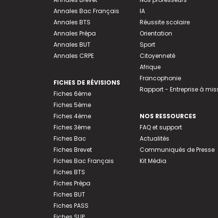
Annales Bac Français
IA
Annales BTS
Réussite scolaire
Annales Prépa
Orientation
Annales BUT
Sport
Annales CRPE
Citoyenneté
Afrique
Francophonie
FICHES DE RÉVISIONS
Rapport - Entreprise à mis
Fiches 6ème
Fiches 5ème
Fiches 4ème
NOS RESSOURCES
Fiches 3ème
FAQ et support
Fiches Bac
Actualités
Fiches Brevet
Communiqués de Presse
Fiches Bac Français
Kit Média
Fiches BTS
Fiches Prépa
Fiches BUT
Fiches PASS
Fiches SUP