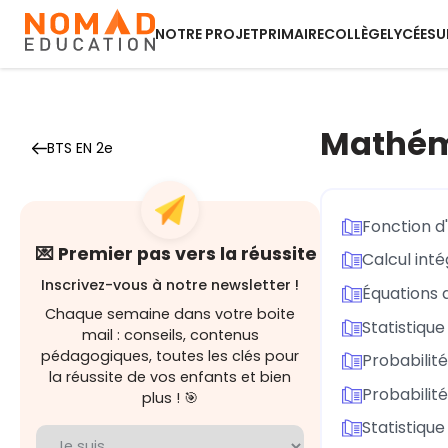
NOTRE PROJET
PRIMAIRE
COLLÈGE
LYCÉE
SU
Mathém
BTS EN 2e
Fonction d'
💌 Premier pas vers la réussite
Calcul inté
Inscrivez-vous à notre newsletter !
Équations d
Chaque semaine dans votre boite
Statistique
mail : conseils, contenus
pédagogiques, toutes les clés pour
Probabilité
la réussite de vos enfants et bien
Probabilité
plus ! 🎯
Statistique