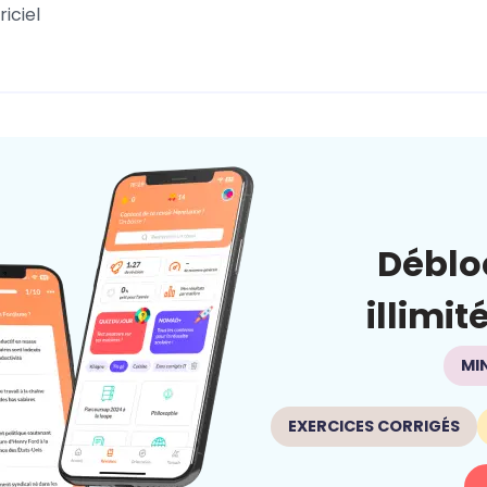
iciel
Déblo
illimit
MI
EXERCICES CORRIGÉS