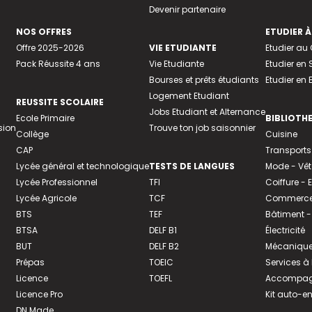
Devenir partenaire
NOS OFFRES
ETUDIER À
Offre 2025-2026
VIE ETUDIANTE
Etudier a
Pack Réussite 4 ans
Vie Etudiante
Etudier en 
Bourses et prêts étudiants
Etudier en
Logement Etudiant
REUSSITE SCOLAIRE
Jobs Etudiant et Alternance
Ecole Primaire
BIBLIOTH
sion
Trouve ton job saisonnier
Collège
Cuisine
CAP
Transports
Lycée général et technologique
TESTS DE LANGUES
Mode - Vê
Lycée Professionnel
TFI
Coiffure -
Lycée Agricole
TCF
Commerce 
BTS
TEF
Bâtiment -
BTSA
DELF B1
Électricité
BUT
DELF B2
Mécanique
Prépas
TOEIC
Services à
Licence
TOEFL
Accompagn
Licence Pro
Kit auto-e
DN Made