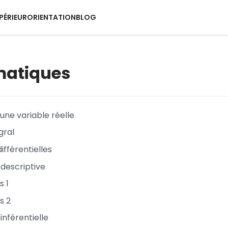
PÉRIEUR
ORIENTATION
BLOG
atiques
une variable réelle
gral
ifférentielles
 descriptive
s 1
s 2
 inférentielle